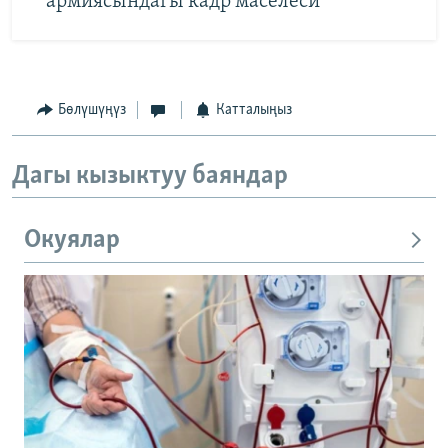
армиясындагы кадр маселеси
Бөлүшүңүз
Катталыңыз
Дагы кызыктуу баяндар
Окуялар