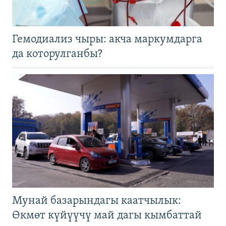
Гемодиализ чыры: акча маркумдарга
да которулганбы?
Мунай базарындагы каатчылык:
Өкмөт күйүүчү май дагы кымбаттай