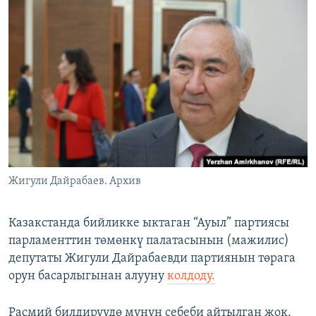
ОНЛАЙН ШЕРИНЕ
ЭЖЕ-СИҢДИЛЕР
АЗАТТЫК+
ЫҢГАЙСЫЗ СУРООЛОР
ЭЕ/АРнун бардык сайттары
Жигули Дайрабаев. Архив
Казакстанда бийликке ыктаган “Ауыл” партиясы
парламенттин төмөнкү палатасынын (мажилис)
депутаты Жигули Дайрабаевди партиянын төрага
орун басарлыгынан алууну
колдоду.
Расмий билдирүүдө мунун себеби айтылган жок.