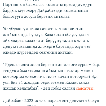
Партиянын басма сөз кызматы президиумдун
бардык мүчөлөрү Дайрабаевди кызматынан
бошотууга добуш бергени айтылат.
Үстүбүздөгү аптада саясатчы мажилистин
жыйынында Түндүк-Казакстан облусундагы
айылдарга казакча ат берүүнү талап кылган.
Депутат жакында ал жерге барганда өзүн чет
өлкөдө жүргөндөй сезгенин айткан.
“Идеологияга жооп берген кишилерге суроом бар:
түндүк аймактардагы айыл-кыштактар менен
көчөлөр мамлекеттик тилге качан которулат? Бул
уят. Биз 34 жылдан бери эгемен Казакстанда
жашап келатабыз”, - деп собол салган
саясатчы
.
Дайрабаев 2023-жылы парламент депутаты болуп