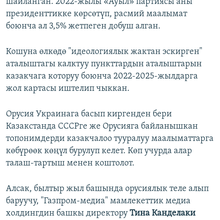
шайланган. 2022-жылы «Ауыл» партиясы аны
президенттикке көрсөтүп, расмий маалымат
боюнча ал 3,5% жетпеген добуш алган.
Кошуна өлкөдө "идеологиялык жактан эскирген"
аталыштагы калктуу пункттардын аталыштарын
казакчага которуу боюнча 2022-2025-жылдарга
жол картасы иштелип чыккан.
Орусия Украинага басып киргенден бери
Казакстанда СССРге же Орусияга байланышкан
топонимдерди казакчалоо тууралуу маалыматтарга
көбүрөөк көңүл бурулуп келет. Көп учурда алар
талаш-тартыш менен коштолот.
Алсак, былтыр жыл башында орусиялык теле алып
баруучу, "Газпром-медиа" мамлекеттик медиа
холдингдин башкы директору
Тина Канделаки