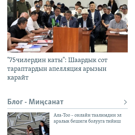
"75чилердин каты": Шаардык сот
тараптардын апелляция арызын
карайт
Блог - Миңсанат
Ала-Тоо – онлайн таалимдин эл
аралык бешиги болууга тийиш