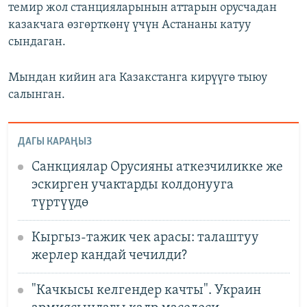
темир жол станцияларынын аттарын орусчадан
казакчага өзгөрткөнү үчүн Астананы катуу
сындаган.
Мындан кийин ага Казакстанга кирүүгө тыюу
салынган.
ДАГЫ КАРАҢЫЗ
Санкциялар Орусияны аткезчиликке же
эскирген учактарды колдонууга
түртүүдө
Кыргыз-тажик чек арасы: талаштуу
жерлер кандай чечилди?
"Качкысы келгендер качты". Украин