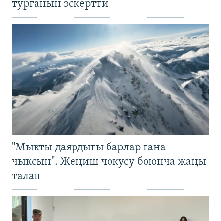
турганын эскертти
"Мыкты даярдыгы барлар гана
чыксын". Жеңиш чокусу боюнча жаңы
талап