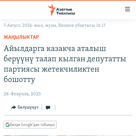
Линктер
Мазмунга
өтүңүз
7-Август, 2026-жыл, жума, Бишкек убактысы 16:17
Навигацияга
ЖАҢЫЛЫКТАР
өтүңүз
ЖАҢЫЛЫКТАР
КЫРГЫЗСТАН
Издөөгө
Айылдарга казакча аталыш
салыңыз
ДҮЙНӨ
КЫРГЫЗСТАН
берүүнү талап кылган депутатты
УКРАИНА
САЯСАТ
ДҮЙНӨ
партиясы жетекчиликтен
АТАЙЫН ИЛИКТӨӨ
ЭКОНОМИКА
БОРБОР АЗИЯ
бошотту
ТВ ПРОГРАММАЛАР
МАДАНИЯТ
28-Февраль, 2025
ПОДКАСТ
БҮГҮН АЗАТТЫКТА
Бөлүшүңүз
ӨЗГӨЧӨ ПИКИР
ЭКСПЕРТТЕР ТАЛДАЙТ
БИЗ ЖАНА ДҮЙНӨ
Русский
Бизди Google'дан табыңыз
ДАНИСТЕ