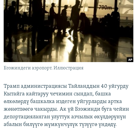
ОНЛАЙН ШЕРИНЕ
ЭЖЕ-СИҢДИЛЕР
АЗАТТЫК+
ЫҢГАЙСЫЗ СУРООЛОР
ЭЕ/АРнун бардык сайттары
Бээжиндеги аэропорт. Иллюстрация
Трамп администрациясы Тайланддын 40 уйгурду
Кытайга кайтаруу чечимин сындап, башка
өлкөлөрдү башкалка издеген уйгурларды артка
жөнөтпөөгө чакырды. Ак үй Бээжинди буга чейин
депортацияланган улуттук азчылык өкүлдөрүнүн
абалын билүүгө мүмкүнчүлүк түзүүгө үндөдү.