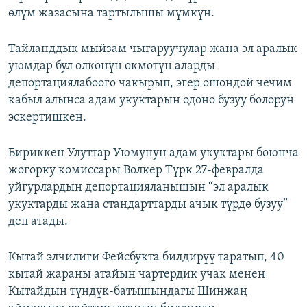
өлүм жазасына тартылышы мүмкүн.
Тайланддык мыйзам чыгаруучулар жана эл аралык
уюмдар бул өлкөнүн өкмөтүн аларды
депортациялабоого чакырып, эгер ошондой чечим
кабыл алынса адам укуктарын одоно бузуу болорун
эскертишкен.
Бириккен Улуттар Уюмунун адам укуктары боюнча
жогорку комиссары Волкер Түрк 27-февралда
уйгурлардын депортацияланышын “эл аралык
укуктарды жана стандарттарды ачык түрдө бузуу”
деп атады.
Кытай элчилиги Фейсбукта билдирүү таратып, 40
кытай жараны атайын чартердик учак менен
Кытайдын түндүк-батышындагы Шинжаң