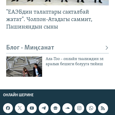
"ЕАЭБдин талаптары сакталбай
жатат". Чолпон-Атадагы саммит,
Пашиняндын сыны
Блог - Миңсанат
Ала-Тоо – онлайн таалимдин эл
аралык бешиги болууга тийиш
ОНЛАЙН ШЕРИНЕ