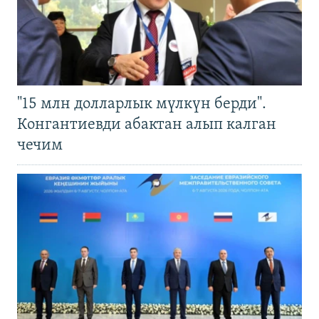
"15 млн долларлык мүлкүн берди".
Конгантиевди абактан алып калган
чечим