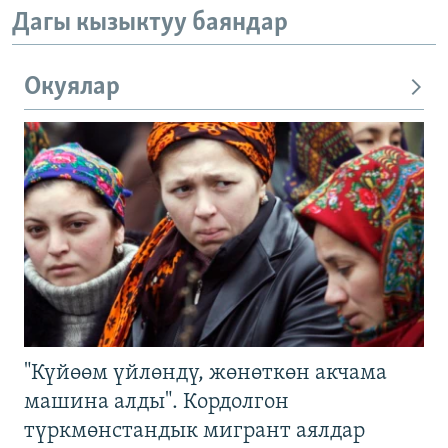
Дагы кызыктуу баяндар
Окуялар
"Күйөөм үйлөндү, жөнөткөн акчама
машина алды". Кордолгон
түркмөнстандык мигрант аялдар