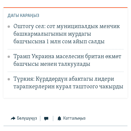
ДАГЫ КАРАҢЫЗ
Оштогу сел: сот муниципалдык менчик
башкармалыгынын мурдагы
башчысына 1 млн сом айып салды
Трамп Украина маселесин британ өкмөт
башчысы менен талкуулады
Түркия: Күрддөрдүн абактагы лидери
тарапкерлерин курал таштоого чакырды
Бөлүшүңүз
Катталыңыз