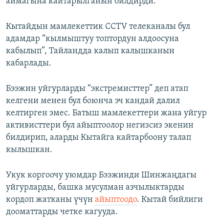
аймагына кайтарылганын билдирди.
Кытайдын мамлекеттик CCTV телеканалы бул
адамдар “кылмыштуу топтордун алдоосуна
кабылып”, Тайландда калып калышканын
кабарлады.
Бээжин уйгурларды “экстремисттер” деп атап
келгени менен бул боюнча эч кандай далил
келтирген эмес. Батыш мамлекеттери жана уйгур
активисттери бул айыптоолор негизсиз экенин
билдирип, аларды Кытайга кайтарбоону талап
кылышкан.
Укук коргоочу уюмдар Бээжинди Шинжаңдагы
уйгурларды, башка мусулман азчылыктарды
кордоп жатканы үчүн
айыптоодо
. Кытай бийлиги
дооматтарды четке кагууда.