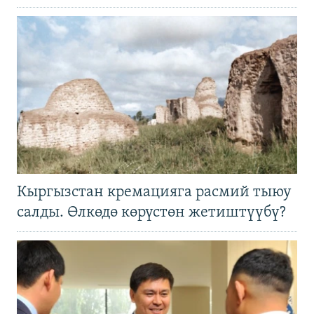
Кыргызстан кремацияга расмий тыюу
салды. Өлкөдө көрүстөн жетиштүүбү?