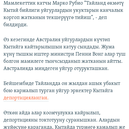
Мамлекеттик катчы Марко Рубио “Тайланд өкмөтү
Кытай бийлиги уйгурлардын укуктарын канчалык
коргоп жатканын текшерүүгө тийиш”, - деп
билдирди.
Өз кезегинде Австралия уйгурлардын күчтөп
Кытайга кайтарылышын катуу сындады. Жума
күнү тышкы иштер министри Пенни Вонг алар туш
болгон мамилеге тынчсызданып жатканын айтты.
Австралияда миңдеген уйгур отурукташкан.
Бейшембиде Тайландда он жылдан ашык убакыт
бою кармалып турган уйгур эркектер Кытайга
депортацияланган.
Өткөн айда алар коомчулукка кайрылып,
депортацияны токтотууну суранышкан. Алардын
жүйөсүнө караганда, Кытайда түрмөгө камалып же