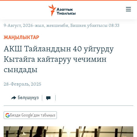
Линктер
Мазмунга
өтүңүз
9-Август, 2026-жыл, жекшемби, Бишкек убактысы 08:33
Навигацияга
ЖАҢЫЛЫКТАР
өтүңүз
ЖАҢЫЛЫКТАР
КЫРГЫЗСТАН
Издөөгө
АКШ Тайланддын 40 уйгурду
салыңыз
ДҮЙНӨ
КЫРГЫЗСТАН
Кытайга кайтаруу чечимин
УКРАИНА
САЯСАТ
ДҮЙНӨ
сындады
АТАЙЫН ИЛИКТӨӨ
ЭКОНОМИКА
БОРБОР АЗИЯ
28-Февраль, 2025
ТВ ПРОГРАММАЛАР
МАДАНИЯТ
Бөлүшүңүз
ПОДКАСТ
БҮГҮН АЗАТТЫКТА
ӨЗГӨЧӨ ПИКИР
ЭКСПЕРТТЕР ТАЛДАЙТ
Бизди Google'дан табыңыз
БИЗ ЖАНА ДҮЙНӨ
Русский
ДАНИСТЕ