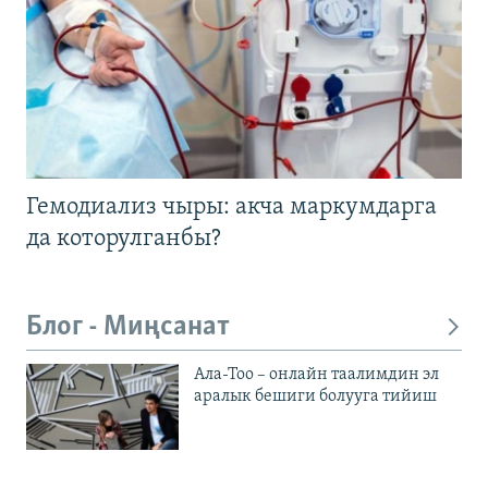
Гемодиализ чыры: акча маркумдарга
да которулганбы?
Блог - Миңсанат
Ала-Тоо – онлайн таалимдин эл
аралык бешиги болууга тийиш