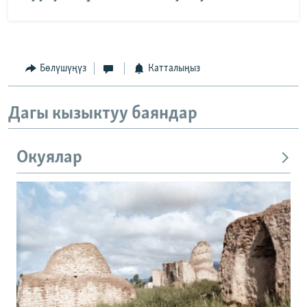
Бөлүшүңүз
Катталыңыз
Дагы кызыктуу баяндар
Окуялар