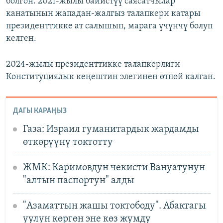
болгон. 2021-жылы байистүү саясатчылар
канатынын жападан-жалгыз талапкери катары
президенттикке ат салышып, марага үчүнчү болуп
келген.
2024-жылы президенттикке талапкерлиги
Конституциялык кеңештин элегинен өтпөй калган.
ДАГЫ КАРАҢЫЗ
Газа: Израил гуманитардык жардамды
өткөрүүнү токтотту
ЖМК: Каримовдун чекисти Вануатунун
"алтын паспортун" алды
"Азаматтын жашы токтободу". Абактагы
уулун көргөн эне көз жумду