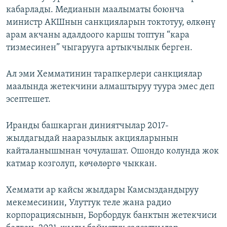
кабарлады. Медианын маалыматы боюнча
министр АКШнын санкцияларын токтотуу, өлкөнү
арам акчаны адалдоого каршы топтун “кара
тизмесинен” чыгарууга артыкчылык берген.
Ал эми Хемматинин тарапкерлери санкциялар
маалында жетекчини алмаштыруу туура эмес деп
эсептешет.
Иранды башкарган диниятчылар 2017-
жылдагыдай нааразылык акцияларынын
кайталанышынан чочулашат. Ошондо колунда жок
катмар козголуп, көчөлөргө чыккан.
Хеммати ар кайсы жылдары Камсыздандыруу
мекемесинин, Улуттук теле жана радио
корпорациясынын, Борбордук банктын жетекчиси