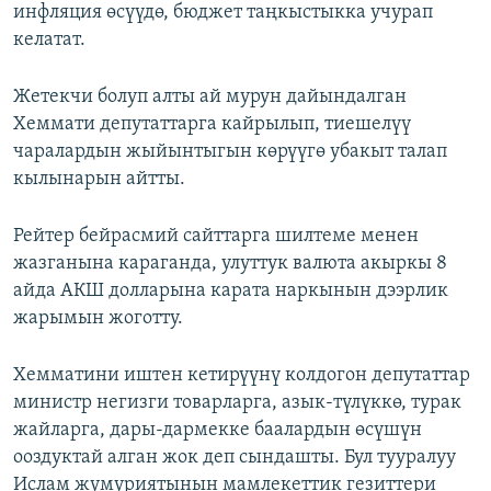
инфляция өсүүдө, бюджет таңкыстыкка учурап
келатат.
Жетекчи болуп алты ай мурун дайындалган
Хеммати депутаттарга кайрылып, тиешелүү
чаралардын жыйынтыгын көрүүгө убакыт талап
кылынарын айтты.
Рейтер бейрасмий сайттарга шилтеме менен
жазганына караганда, улуттук валюта акыркы 8
айда АКШ долларына карата наркынын дээрлик
жарымын жоготту.
Хемматини иштен кетирүүнү колдогон депутаттар
министр негизги товарларга, азык-түлүккө, турак
жайларга, дары-дармекке баалардын өсүшүн
ооздуктай алган жок деп сындашты. Бул тууралуу
Ислам жумуриятынын мамлекеттик гезиттери