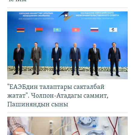
"ЕАЭБдин талаптары сакталбай
жатат". Чолпон-Атадагы саммит,
Пашиняндын сыны