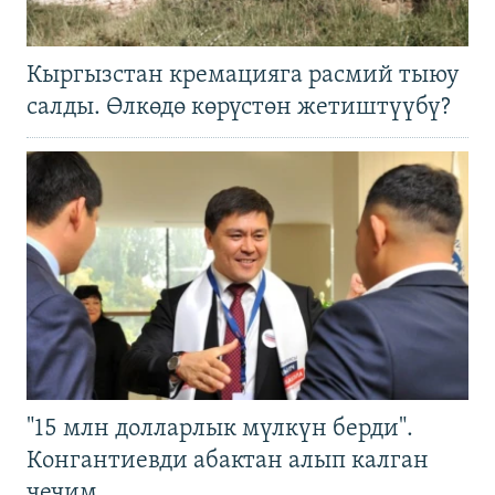
Кыргызстан кремацияга расмий тыюу
салды. Өлкөдө көрүстөн жетиштүүбү?
"15 млн долларлык мүлкүн берди".
Конгантиевди абактан алып калган
чечим