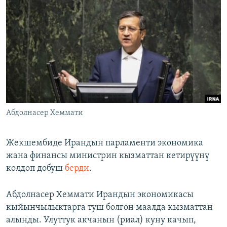
ОНЛАЙН ШЕРИНЕ
ЭЖЕ-СИҢДИЛЕР
АЗАТТЫК+
ЫҢГАЙСЫЗ СУРООЛОР
ЭЕ/АРнун бардык сайттары
Абдолнасер Хеммати
Жекшембиде Ирандын парламенти экономика
жана финансы министрин кызматтан кетирүүнү
колдоп добуш
берди
.
Абдолнасер Хеммати Ирандын экономикасы
кыйынчылыктарга туш болгон маалда кызматтан
алынды. Улуттук акчанын (риал) куну качып,