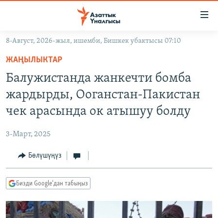
Линктер
Мазмунга
өтүңүз
8-Август, 2026-жыл, ишемби, Бишкек убактысы 07:10
Навигацияга
ЖАҢЫЛЫКТАР
өтүңүз
ЖАҢЫЛЫКТАР
КЫРГЫЗСТАН
Издөөгө
Балужистанда жанкечти бомба
салыңыз
ДҮЙНӨ
КЫРГЫЗСТАН
жардырды, Ооганстан-Пакистан
УКРАИНА
САЯСАТ
ДҮЙНӨ
чек арасында ок атышуу болду
АТАЙЫН ИЛИКТӨӨ
ЭКОНОМИКА
БОРБОР АЗИЯ
3-Март, 2025
ТВ ПРОГРАММАЛАР
МАДАНИЯТ
Бөлүшүңүз
ПОДКАСТ
БҮГҮН АЗАТТЫКТА
ӨЗГӨЧӨ ПИКИР
ЭКСПЕРТТЕР ТАЛДАЙТ
Бизди Google'дан табыңыз
БИЗ ЖАНА ДҮЙНӨ
Русский
ДАНИСТЕ