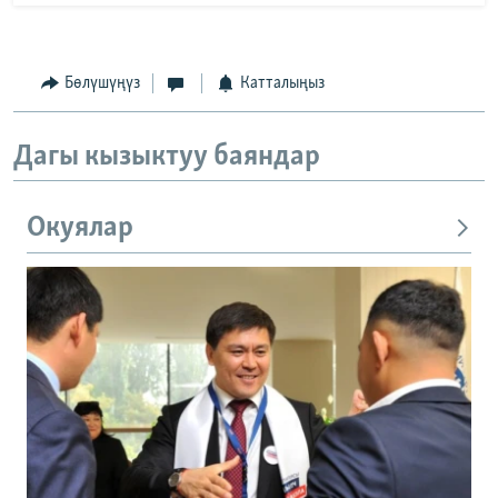
Бөлүшүңүз
Катталыңыз
Дагы кызыктуу баяндар
Окуялар