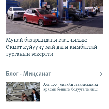
Мунай базарындагы каатчылык:
Өкмөт күйүүчү май дагы кымбаттай
турганын эскертти
Блог - Миңсанат
Ала-Тоо – онлайн таалимдин эл
аралык бешиги болууга тийиш