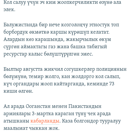
Кол салуу үчүн эч ким жоопкерчиликти өзүнө ала
элек.
Балужистанда бир нече козголоңчу этностук топ
борбордук өкмөткө каршы күрөшүп келатат.
Алардын көз карашында, жакырчылык өкүм
сүргөн аймактагы газ жана башка табигый
ресурстар калыс бөлүштүрүлгөн эмес.
Былтыр августта жикчил согушкерлер полициянын
бөлүмүнө, темир жолго, кан жолдорго кол салып,
күч органдары жооп кайтарганда, кеминде 73
киши өлгөн.
Ал арада Ооганстан менен Пакистандын
армиялары 3-мартка караган түнү чек арада
атышканы
кабарланды
. Каза болгондор тууралуу
маалымат чыккан жок.