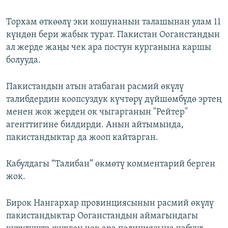
Торхам өткөөлү эки кошунанын талашынан улам 11
күндөн бери жабык турат. Пакистан Ооганстандын
ал жерде жаңы чек ара постун курганына каршы
болууда.
Пакистандын атын атабаган расмий өкүлү
талибдердин коопсуздук күчтөрү дүйшөмбүдө эртең
менен жок жерден ок чыгарганын "Рейтер"
агенттигине билдирди. Анын айтымында,
пакистандыктар да жооп кайтарган.
Кабулдагы “Талибан” өкмөтү комментарий берген
жок.
Бирок Нангархар провинциясынын расмий өкүлү
пакистандыктар Ооганстандын аймагындагы