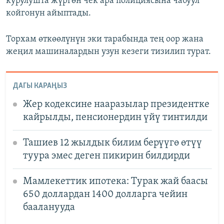
курулушта жүргөн чек ара полициясына чабуул
койгонун айыптады.
Торхам өткөөлүнүн эки тарабында тең оор жана
жеңил машиналардын узун кезеги тизилип турат.
ДАГЫ КАРАҢЫЗ
Жер кодексине нааразылар президентке
кайрылды, пенсионердин үйү тинтилди
Ташиев 12 жылдык билим берүүгө өтүү
туура эмес деген пикирин билдирди
Мамлекеттик ипотека: Турак жай баасы
650 доллардан 1400 долларга чейин
бааланууда