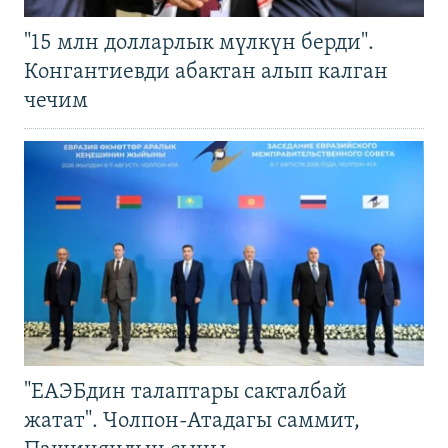
"15 млн долларлык мүлкүн берди".
Конгантиевди абактан алып калган
чечим
"ЕАЭБдин талаптары сакталбай
жатат". Чолпон-Атадагы саммит,