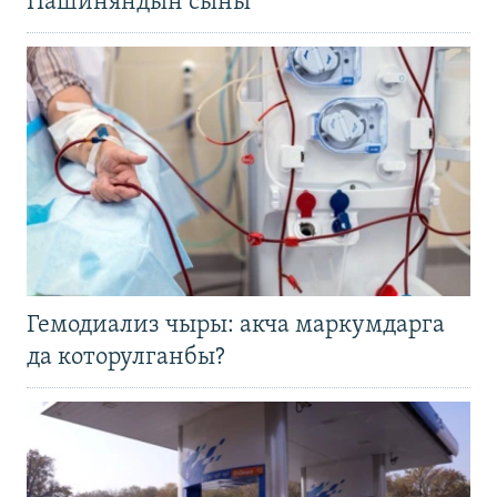
Пашиняндын сыны
Гемодиализ чыры: акча маркумдарга
да которулганбы?