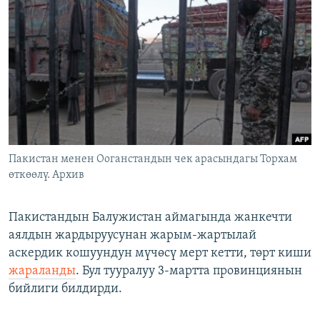
ОНЛАЙН ШЕРИНЕ
ЭЖЕ-СИҢДИЛЕР
АЗАТТЫК+
ЫҢГАЙСЫЗ СУРООЛОР
ЭЕ/АРнун бардык сайттары
Пакистан менен Ооганстандын чек арасындагы Торхам
өткөөлү. Архив
Пакистандын Балужистан аймагында жанкечти
аялдын жардыруусунан жарым-жартылай
аскердик кошуундун мүчөсү мерт кетти, төрт киши
жараланды
. Бул тууралуу 3-мартта провинциянын
бийлиги билдирди.