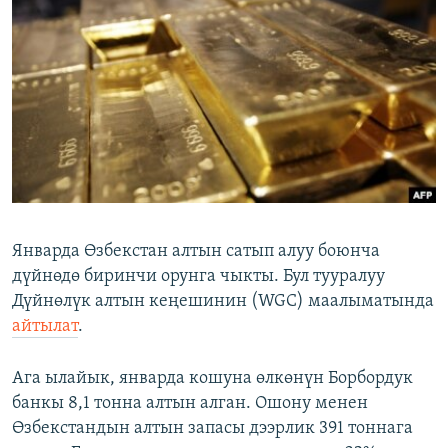
ОНЛАЙН ШЕРИНЕ
ЭЖЕ-СИҢДИЛЕР
АЗАТТЫК+
ЫҢГАЙСЫЗ СУРООЛОР
ЭЕ/АРнун бардык сайттары
Январда Өзбекстан алтын сатып алуу боюнча
дүйнөдө биринчи орунга чыкты. Бул тууралуу
Дүйнөлүк алтын кеңешинин (WGC) маалыматында
айтылат
.
Ага ылайык, январда кошуна өлкөнүн Борбордук
банкы 8,1 тонна алтын алган. Ошону менен
Өзбекстандын алтын запасы дээрлик 391 тоннага