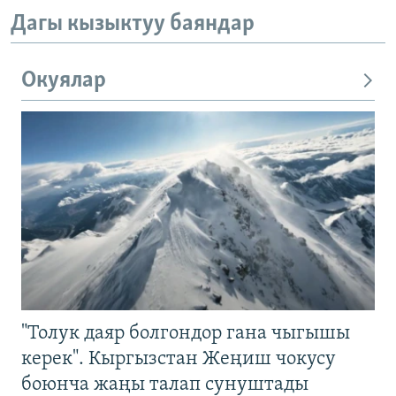
Дагы кызыктуу баяндар
Окуялар
"Толук даяр болгондор гана чыгышы
керек". Кыргызстан Жеңиш чокусу
боюнча жаңы талап сунуштады