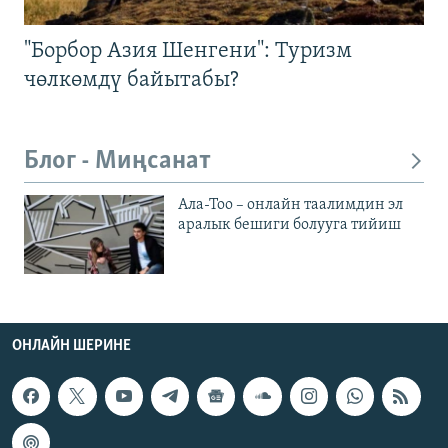
"Борбор Азия Шенгени": Туризм
чөлкөмдү байытабы?
Блог - Миңсанат
Ала-Тоо – онлайн таалимдин эл
аралык бешиги болууга тийиш
ОНЛАЙН ШЕРИНЕ