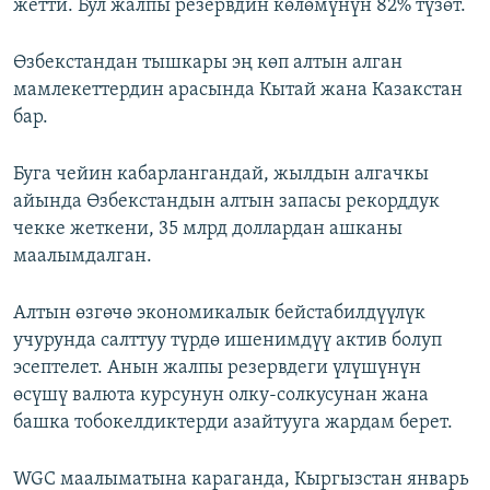
жетти. Бул жалпы резервдин көлөмүнүн 82% түзөт.
Өзбекстандан тышкары эң көп алтын алган
мамлекеттердин арасында Кытай жана Казакстан
бар.
Буга чейин кабарлангандай, жылдын алгачкы
айында Өзбекстандын алтын запасы рекорддук
чекке жеткени, 35 млрд доллардан ашканы
маалымдалган.
Алтын өзгөчө экономикалык бейстабилдүүлүк
учурунда салттуу түрдө ишенимдүү актив болуп
эсептелет. Анын жалпы резервдеги үлүшүнүн
өсүшү валюта курсунун олку-солкусунан жана
башка тобокелдиктерди азайтууга жардам берет.
WGC маалыматына караганда, Кыргызстан январь