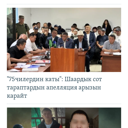
"75чилердин каты": Шаардык сот
тараптардын апелляция арызын
карайт