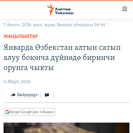
Линктер
Мазмунга
өтүңүз
7-Август, 2026-жыл, жума, Бишкек убактысы 04:44
Навигацияга
ЖАҢЫЛЫКТАР
өтүңүз
ЖАҢЫЛЫКТАР
КЫРГЫЗСТАН
Издөөгө
Январда Өзбекстан алтын сатып
салыңыз
ДҮЙНӨ
КЫРГЫЗСТАН
алуу боюнча дүйнөдө биринчи
УКРАИНА
САЯСАТ
ДҮЙНӨ
орунга чыкты
АТАЙЫН ИЛИКТӨӨ
ЭКОНОМИКА
БОРБОР АЗИЯ
5-Март, 2025
ТВ ПРОГРАММАЛАР
МАДАНИЯТ
Бөлүшүңүз
ПОДКАСТ
БҮГҮН АЗАТТЫКТА
ӨЗГӨЧӨ ПИКИР
ЭКСПЕРТТЕР ТАЛДАЙТ
Бизди Google'дан табыңыз
БИЗ ЖАНА ДҮЙНӨ
Русский
ДАНИСТЕ