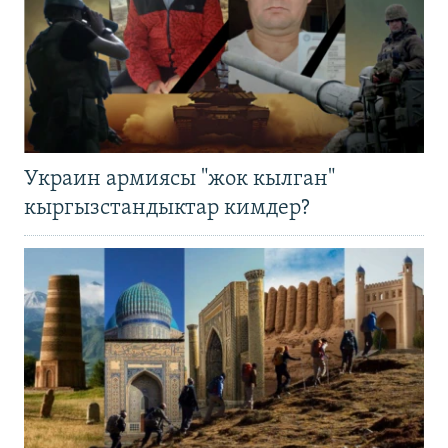
Украин армиясы "жок кылган"
кыргызстандыктар кимдер?