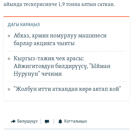
айында тескерисинче 1,9 тонна алтын саткан.
ДАГЫ КАРАҢЫЗ
Абхаз, армян номурлуу машинеси
барлар акцияга чыкты
Кыргыз-тажик чек арасы:
Айжигитовдун билдирүүсү, "Ыйман
Нурунун" чечими
"Жолбун итти аткандан көрө актап кой"
Бөлүшүңүз
Катталыңыз