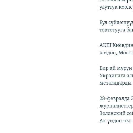
улуттук кооп
Бул сүйлөшүү
токтотууга ба
АКШ Киевдин 
көздөп, Моск
Бир ай муру
Украинага ас
металлдарды 
28-февралда 
журналистте
Зеленский се
Ак үйдөн чыг