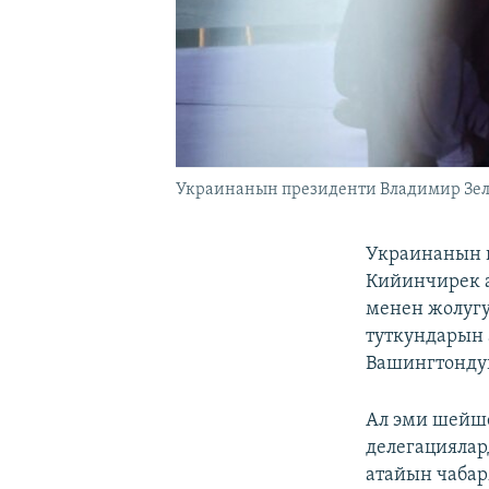
Украинанын президенти Владимир Зел
Украинанын п
Кийинчирек а
менен жолугу
туткундарын 
Вашингтондун
Ал эми шейш
делегацияла
атайын чабар