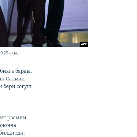
2025-жыл
бияга барды.
ин Салман
н бери согуш
н
ык расмий
боюнча
билдирди.