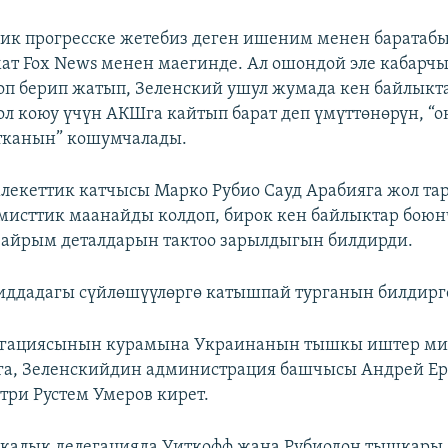
лик прогресске жетебиз деген ишеним менен баратабыз
ат Fox News менен маегинде. Ал ошондой эле кабарч
оп берип жатып, Зеленский ушул жумада кен байлыкта
л коюу үчүн АКШга кайтып барат деп үмүттөнөрүн, “о
тканын” кошумчалады.
кеттик катчысы Марко Рубио Сауд Арабияга жол та
исттик маанайды колдоп, бирок кен байлыктар боюн
айрым деталдарын тактоо зарылдыгын билдирди.
иддадагы сүйлөшүүлөргө катышпай турганын билдирг
егациясынын курамына Украинанын тышкы иштер м
га, Зеленскийдин администрация башчысы Андрей Е
три Рустем Умеров кирет.
калык делегацияда Уиткофф жана Рубиодон тышкары