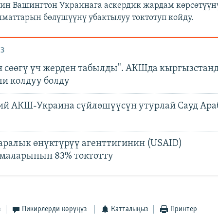
ин Вашингтон Украинага аскердик жардам көрсөтүүн
маттарын бөлүшүүнү убактылуу токтотуп койду.
З
н сөөгү үч жерден табылды". АКШда кыргызстан
ши колдуу болду
ий АКШ-Украина сүйлөшүүcүн утурлай Сауд Ар
аралык өнүктүрүү агенттигинин (USAID)
маларынын 83% токтотту
з
Пикирлерди көрүңүз
Катталыңыз
Принтер