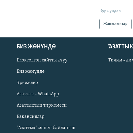
Куржундар
Жаңылыктар
БИЗ ЖӨНҮНДӨ
"АЗАТТЫ
Блоктолгон сайтты ачуу
Тилим - ди
Биз жөнүндө
Русский
Эрежелер
Азаттык - WhatsApp
ОНЛАЙН ШЕРИНЕ
Азаттыктын тиркемеси
Вакансиялар
"Азаттык" менен байланыш