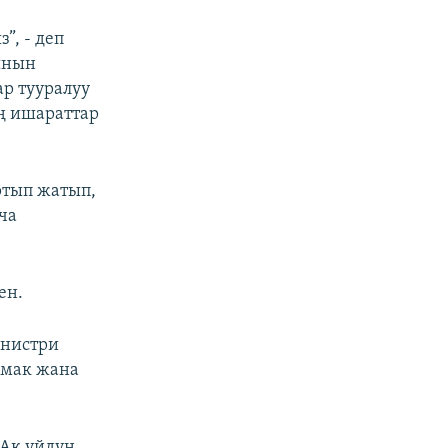
”, - деп
ынын
р тууралуу
ң ишараттар
ртып жатып,
ча
ен.
инистри
рмак жана
 Ак үйдүн