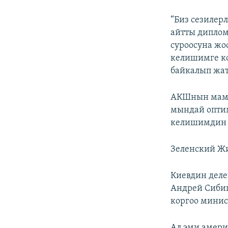
“Биз сезилер
айтты диплом
суроосуна жо
келишимге ко
байкалып жа
АКШнын мамле
мындай оптим
келишимдин 
Зеленский Ж
Киевдин дел
Андрей Сиби
коргоо минис
Ал эми амери