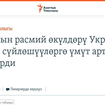
ЫЛЫГЫ
н расмий өкүлдөрү Ук
 сүйлөшүүлөргө үмүт ар
рди
з
Пикирлерди көрүңүз
ан табыңыз