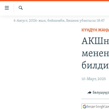
Линктер
Мазмунга
өтүңүз
Издөө
6-Август, 2026-жыл, бейшемби, Бишкек убактысы 18:47
ЖАҢЫЛЫКТАР
Навигацияга
өтүңүз
КҮНДҮН ЖАҢ
КЫРГЫЗСТАН
Издөөгө
АКШны
ДҮЙНӨ
КЫРГЫЗСТАН
салыңыз
УКРАИНА
САЯСАТ
ДҮЙНӨ
менен
АТАЙЫН ИЛИКТӨӨ
ЭКОНОМИКА
БОРБОР АЗИЯ
билди
ТВ ПРОГРАММАЛАР
МАДАНИЯТ
ПОДКАСТ
БҮГҮН АЗАТТЫКТА
10-Март, 2025
ӨЗГӨЧӨ ПИКИР
ЭКСПЕРТТЕР ТАЛДАЙТ
БИЗ ЖАНА ДҮЙНӨ
Бөлүшүңү
ДАНИСТЕ
Бизди Google'д