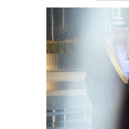
ЭЖЕ-СИҢДИЛЕР
АЗАТТЫК+
ЫҢГАЙСЫЗ СУРООЛОР