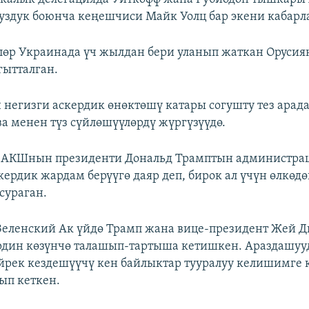
суздук боюнча кеңешчиси Майк Уолц бар экени кабарл
лөр Украинада үч жылдан бери уланып жаткан Оруси
гытталган.
негизги аскердик өнөктөшү катары согушту тез арада
ва менен түз сүйлөшүүлөрдү жүргүзүүдө.
н АКШнын президенти Дональд Трамптын администра
кердик жардам берүүгө даяр деп, бирок ал үчүн өлкөдө
сураган.
Зеленский Ак үйдө Трамп жана вице-президент Жей Д
рдин көзүнчө талашып-тартыша кетишкен. Араздашуу
йрек кездешүүчү кен байлыктар тууралуу келишимге 
ып кеткен.