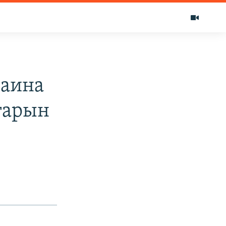
раина
тарын