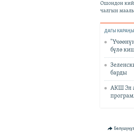
Ошондон кий
чалгын маалы
ДАГЫ КАРАҢЫ
"Үчөөнү
бүлө ки
Зеленск
барды
АКШ Эл 
програм
Бөлүшүңү