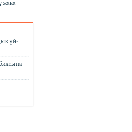
ү жана
дык үй-
абиясына