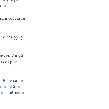
анды.
янын согушун
 токтотууну
циясы Ак үй
н сейрек
и Вэнс менен
дан кийин
кол койбостон