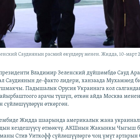
енский Саудиянын расмий өкүлдөрү менен. Жидда, 10-март 
резиденти Владимир Зеленский дүйшөмбдө Сауд Ара
л Саудиянын де-факто лидери, ханзаада Мухаммед б
шмакчы. Падышалык Орусия Украинага кол салганда
айырбаштоого арачы түшүп, өткөн айда Москва мене
 сүйлөшүүлөрүн өткөргөн.
ембиде Жидда шаарында америкалык жана украинал
рдын кездешүүсү өтмөкчү. АКШнын Жакынкы Чыгыш 
маны Стив Уиткофф сүйлөшүүлөргө чоң үмүт артарын 