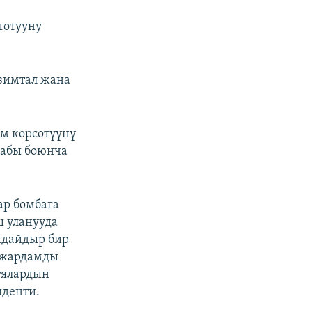
тотууну
езимтал жана
м көрсөтүүнү
лабы боюнча
ар бомбага
ш уланууда
ндайдыр бир
, жардамды
куялардын
иденти.