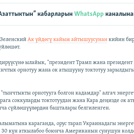
Азаттыктын” кабарларын
WhatsApp
каналына
 Зеленский
Ак үйдөгү кайым айтышуусунан
кийин би
үйлөшөт.
дирүүсүнө ылайык, "президент Трамп жана президент
нчтык орнотуу жана ок атышууну токтотуу зарылдыг
 "тынчтыкты орнотууга болгон кадамдар" алгач энерг
рага соккуларды токтотуудан жана Кара деңизде ок а
нча сүйлөшүүлөрдөн башталары белгиленген.
лыматына караганда, орус тарап Украинадагы энерг
 30 күн аткылабоо боюнча Американын сунушун колд