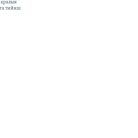
 аралык
га тийиш