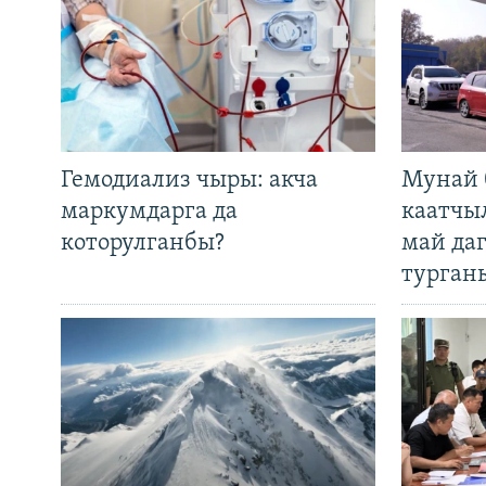
Гемодиализ чыры: акча
Мунай 
маркумдарга да
каатчы
которулганбы?
май да
турган