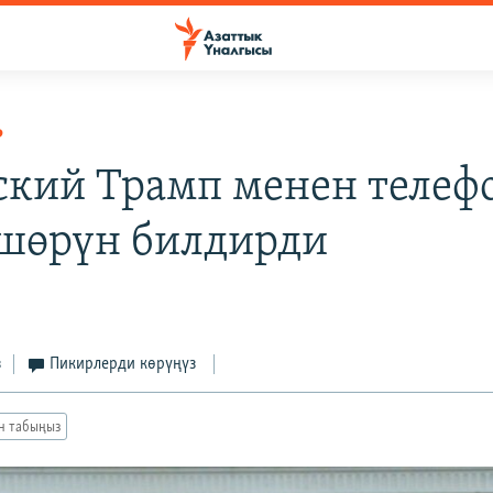
Р
ский Трамп менен телеф
шөрүн билдирди
з
Пикирлерди көрүңүз
ан табыңыз