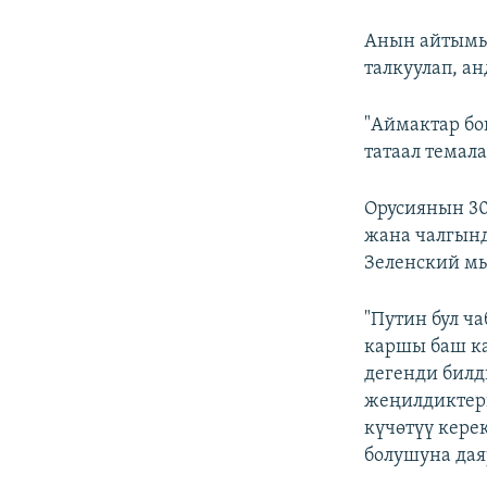
Анын айтымы
талкуулап, а
"Аймактар бо
татаал темала
Орусиянын 30
жана чалгынд
Зеленский мы
"Путин бул ча
каршы баш ка
дегенди билд
жеңилдиктерг
күчөтүү кере
болушуна дая