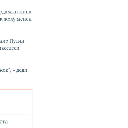
ардамын жана
ык жолу менен
имир Путин
маселеси
ок", – деди
тта