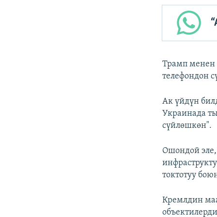
“
Трамп менен
телефондон с
Ак үйдүн бил
Украинада ты
сүйлөшкөн".
Ошондой эле,
инфраструкту
токтотуу бою
Кремлдин маа
объектилерди