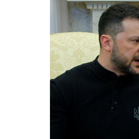
ЭЖЕ-СИҢДИЛЕР
АЗАТТЫК+
ЫҢГАЙСЫЗ СУРООЛОР