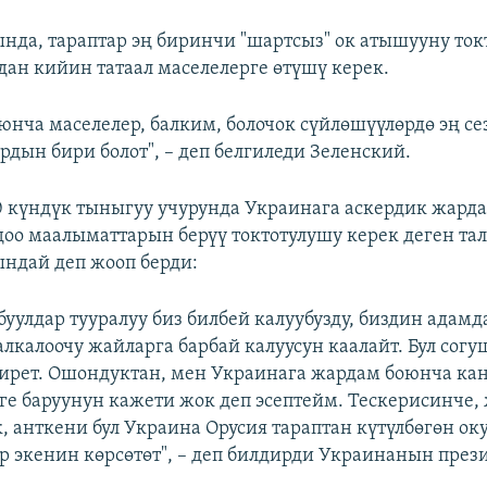
нда, тараптар эң биринчи
"шартсыз"
ок атышууну ток
ндан кийин татаал маселелерге өтүшү керек.
юнча маселелер, балким, болочок сүйлөшүүлөрдө эң с
рдын бири болот", – деп белгиледи Зеленский.
 күндүк тыныгуу учурунда Украинага аскердик жарда
оо маалыматтарын берүү токтотулушу керек деген та
ндай деп жооп берди:
буулдар тууралуу биз билбей калуубузду, биздин адамд
лкалоочу жайларга барбай калуусун каалайт. Бул согу
ирет. Ошондуктан, мен Украинага жардам боюнча ка
е баруунун кажети жок деп эсептейм. Тескерисинче
к, анткени бул Украина Орусия тараптан күтүлбөгөн о
р экенин көрсөтөт", – деп билдирди Украинанын през