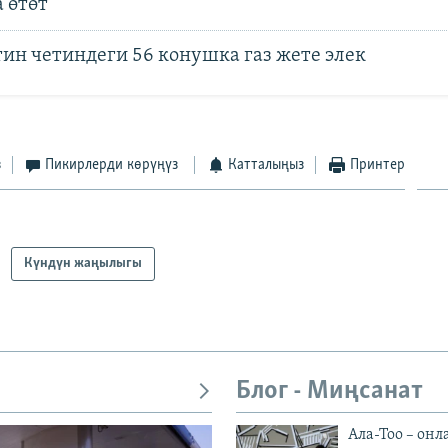
 өтөт
ин четиндеги 56 конушка газ жете элек
з
Пикирлерди көрүңүз
Катталыңыз
Принтер
Күндүн жаңылыгы
Блог - Миңсанат
Ала-Тоо – онл