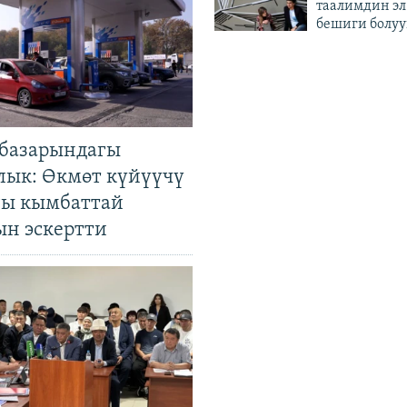
таалимдин эл
бешиги болуу
базарындагы
лык: Өкмөт күйүүчү
гы кымбаттай
ын эскертти