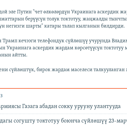
ой эле Путин "чет өлкөлөрдүн Украинага аскердик ж
маттарын берүүсүн толук токтотуу, жаңжалды тынчт
ун негизги шарты" катары талап кылганын билдирди.
 Трамп кечээги телефондук сүйлөшүү учурунда Влад
 Украинага аскердик жардам көрсөтүүсүн токтотуу 
анын айтты.
сени сүйлөштүк, бирок жардам маселеси талкууланган ж
З
рмиясы Газага абадан сокку урууну улантууда
дагы согушту токтотуу боюнча сүйлөшүү 23-мар