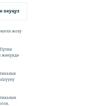
н окуңуз
ринчи жолу
 Путин
ы жөнүндө
етикалык
тышууну
етикалык
огон.