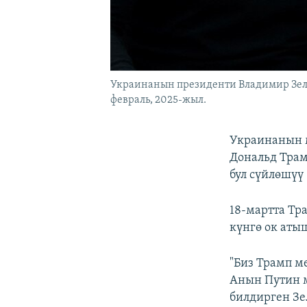
Украинанын президенти Владимир Зел
февраль, 2025-жыл.
Украинанын 
Дональд Тра
бул сүйлөшүү 
18-мартта Тр
күнгө ок аты
"Биз Трамп м
Анын Путин м
билдирген Зе