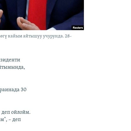
гү кайым айтышуу учурунда. 28-
езиденти
айтымында,
раинада 30
 деп ойлойм.
", – деп