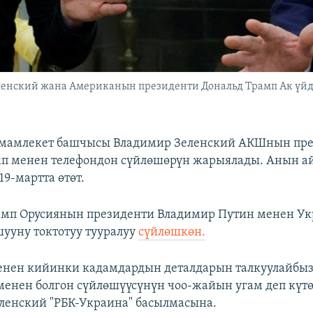
енский жана Американын президенти Дональд Трамп Ак үйдө
мамлекет башчысы Владимир Зеленский АКШнын пр
мп менен телефондон сүйлөшөрүн жарыялады. Анын 
19-мартта өтөт.
амп Орусиянын президенти Владимир Путин менен Ук
шууну токтотуу тууралуу
сүйлөшкөн.
енен кийинки кадамдардын деталдарын талкуулайбыз
енен болгон сүйлөшүүсүнүн чоо-жайын угам деп күтөм
ленский "РБК-Украина" басылмасына.