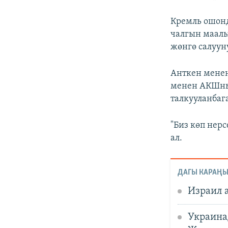
Кремль ошонд
чалгын маалы
жөнгө салуун
Анткен менен
менен АКШнын
талкууланбаг
"Биз көп нер
ал.
ДАГЫ КАРАҢЫ
Израил а
Украина