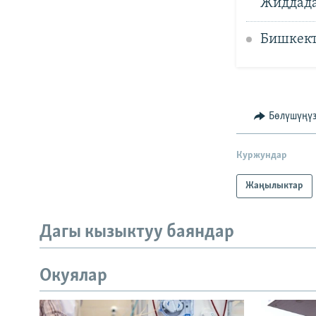
Жиддада
Бишкект
Бөлүшүңү
Куржундар
Жаңылыктар
Дагы кызыктуу баяндар
Окуялар