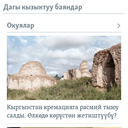
Дагы кызыктуу баяндар
Окуялар
Кыргызстан кремацияга расмий тыюу
салды. Өлкөдө көрүстөн жетиштүүбү?