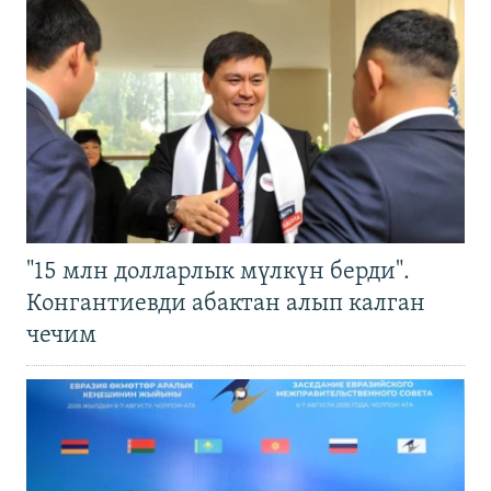
"15 млн долларлык мүлкүн берди".
Конгантиевди абактан алып калган
чечим