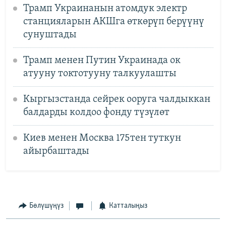
Трамп Украинанын атомдук электр
станцияларын АКШга өткөрүп берүүнү
сунуштады
Трамп менен Путин Украинада ок
атууну токтотууну талкуулашты
Кыргызстанда сейрек ооруга чалдыккан
балдарды колдоо фонду түзүлөт
Киев менен Москва 175тен туткун
айырбаштады
Бөлүшүңүз
Катталыңыз