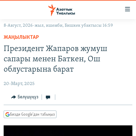
Линктер
Мазмунга
өтүңүз
8-Август, 2026-жыл, ишемби, Бишкек убактысы 16:59
Навигацияга
ЖАҢЫЛЫКТАР
өтүңүз
ЖАҢЫЛЫКТАР
КЫРГЫЗСТАН
Издөөгө
Президент Жапаров жумуш
салыңыз
ДҮЙНӨ
КЫРГЫЗСТАН
сапары менен Баткен, Ош
УКРАИНА
САЯСАТ
ДҮЙНӨ
облустарына барат
АТАЙЫН ИЛИКТӨӨ
ЭКОНОМИКА
БОРБОР АЗИЯ
20-Март, 2025
ТВ ПРОГРАММАЛАР
МАДАНИЯТ
Бөлүшүңүз
ПОДКАСТ
БҮГҮН АЗАТТЫКТА
ӨЗГӨЧӨ ПИКИР
ЭКСПЕРТТЕР ТАЛДАЙТ
Бизди Google'дан табыңыз
БИЗ ЖАНА ДҮЙНӨ
Русский
ДАНИСТЕ