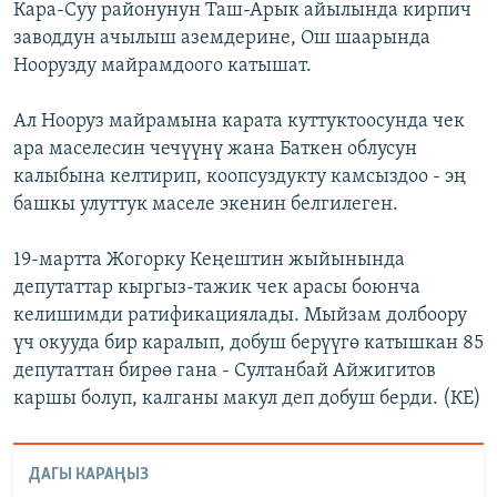
Кара-Суу районунун Таш-Арык айылында кирпич
заводдун ачылыш аземдерине, Ош шаарында
Ноорузду майрамдоого катышат.
Ал Нооруз майрамына карата куттуктоосунда чек
ара маселесин чечүүнү жана Баткен облусун
калыбына келтирип, коопсуздукту камсыздоо - эң
башкы улуттук маселе экенин белгилеген.
19-мартта Жогорку Кеңештин жыйынында
депутаттар кыргыз-тажик чек арасы боюнча
келишимди ратификациялады. Мыйзам долбоору
үч окууда бир каралып, добуш берүүгө катышкан 85
депутаттан бирөө гана - Султанбай Айжигитов
каршы болуп, калганы макул деп добуш берди. (КЕ)
ДАГЫ КАРАҢЫЗ