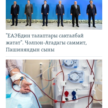
"ЕАЭБдин талаптары сакталбай
жатат". Чолпон-Атадагы саммит,
Пашиняндын сыны