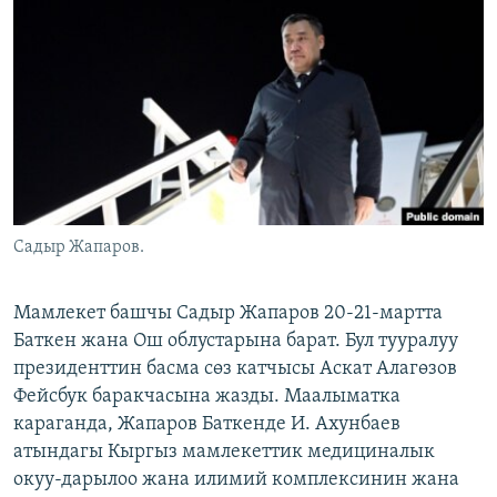
ОНЛАЙН ШЕРИНЕ
ЭЖЕ-СИҢДИЛЕР
АЗАТТЫК+
ЫҢГАЙСЫЗ СУРООЛОР
ЭЕ/АРнун бардык сайттары
Садыр Жапаров.
Мамлекет башчы Садыр Жапаров 20-21-мартта
Баткен жана Ош облустарына барат. Бул тууралуу
президенттин басма сөз катчысы Аскат Алагөзов
Фейсбук баракчасына жазды. Маалыматка
караганда, Жапаров Баткенде И. Ахунбаев
атындагы Кыргыз мамлекеттик медициналык
окуу-дарылоо жана илимий комплексинин жана