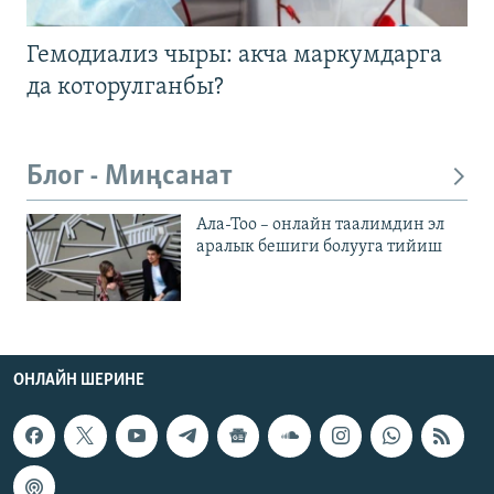
Гемодиализ чыры: акча маркумдарга
да которулганбы?
Блог - Миңсанат
Ала-Тоо – онлайн таалимдин эл
аралык бешиги болууга тийиш
ОНЛАЙН ШЕРИНЕ