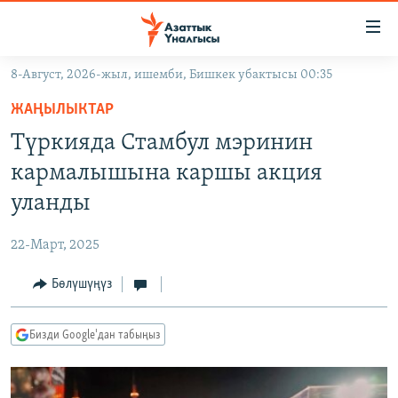
Линктер
Мазмунга
өтүңүз
8-Август, 2026-жыл, ишемби, Бишкек убактысы 00:35
Навигацияга
ЖАҢЫЛЫКТАР
өтүңүз
ЖАҢЫЛЫКТАР
КЫРГЫЗСТАН
Издөөгө
Түркияда Стамбул мэринин
салыңыз
ДҮЙНӨ
КЫРГЫЗСТАН
кармалышына каршы акция
УКРАИНА
САЯСАТ
ДҮЙНӨ
уланды
АТАЙЫН ИЛИКТӨӨ
ЭКОНОМИКА
БОРБОР АЗИЯ
22-Март, 2025
ТВ ПРОГРАММАЛАР
МАДАНИЯТ
Бөлүшүңүз
ПОДКАСТ
БҮГҮН АЗАТТЫКТА
ӨЗГӨЧӨ ПИКИР
ЭКСПЕРТТЕР ТАЛДАЙТ
Бизди Google'дан табыңыз
БИЗ ЖАНА ДҮЙНӨ
Русский
ДАНИСТЕ