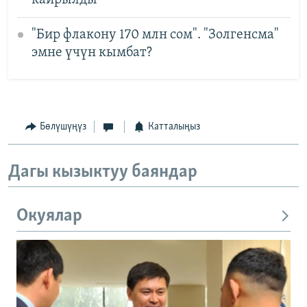
"Бир флакону 170 млн сом". "Золгенсма"
эмне үчүн кымбат?
Бөлүшүңүз
Катталыңыз
Дагы кызыктуу баяндар
Окуялар