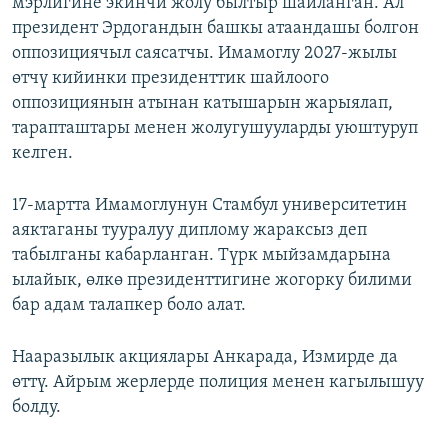
мэрлигине экинчи жолу былтыр шайланган. Ал
президент Эрдогандын башкы атаандашы болгон
оппозициячыл саясатчы. Имамоглу 2027-жылы
өтчү кийинки президенттик шайлоого
оппозициянын атынан катышарын жарыялап,
тарапташтары менен жолугушууларды уюштуруп
келген.
17-мартта Имамоглунун Стамбул университетин
аяктаганы тууралуу диплому жараксыз деп
табылганы кабарланган. Түрк мыйзамдарына
ылайык, өлкө президенттигине жогорку билими
бар адам талапкер боло алат.
Нааразылык акциялары Анкарада, Измирде да
өттү. Айрым жерлерде полиция менен кагылышуу
болду.