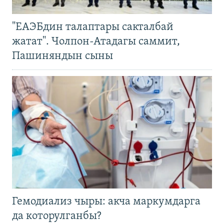
"ЕАЭБдин талаптары сакталбай
жатат". Чолпон-Атадагы саммит,
Пашиняндын сыны
Гемодиализ чыры: акча маркумдарга
да которулганбы?