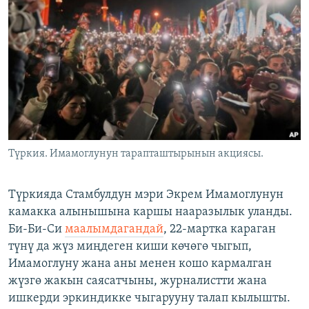
ОНЛАЙН ШЕРИНЕ
ЭЖЕ-СИҢДИЛЕР
АЗАТТЫК+
ЫҢГАЙСЫЗ СУРООЛОР
ЭЕ/АРнун бардык сайттары
Түркия. Имамоглунун тарапташтырынын акциясы.
Түркияда Стамбулдун мэри Экрем Имамоглунун
камакка алынышына каршы нааразылык уланды.
Би-Би-Си
маалымдагандай
, 22-мартка караган
түнү да жүз миңдеген киши көчөгө чыгып,
Имамоглуну жана аны менен кошо кармалган
жүзгө жакын саясатчыны, журналистти жана
ишкерди эркиндикке чыгарууну талап кылышты.