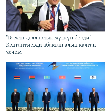
"15 млн долларлык мүлкүн берди".
Конгантиевди абактан алып калган
чечим