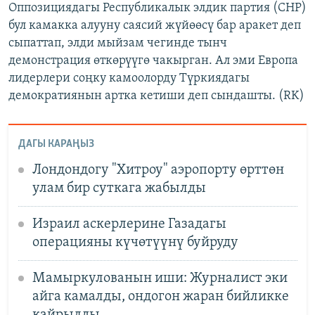
Оппозициядагы Республикалык элдик партия (CHP)
бул камакка алууну саясий жүйөөсү бар аракет деп
сыпаттап, элди мыйзам чегинде тынч
демонстрация өткөрүүгө чакырган. Ал эми Европа
лидерлери соңку камоолорду Түркиядагы
демократиянын артка кетиши деп сындашты. (RK)
ДАГЫ КАРАҢЫЗ
Лондондогу "Хитроу" аэропорту өрттөн
улам бир суткага жабылды
Израил аскерлерине Газадагы
операцияны күчөтүүнү буйруду
Мамыркулованын иши: Журналист эки
айга камалды, ондогон жаран бийликке
кайрылды