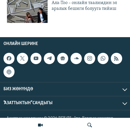
Ала-Тоо – онлайн таалимдин эл
аралык бешиги болууга тийиш
ОНЛАЙН ШЕРИНЕ
БИЗ ЖӨНҮНДӨ
"АЗАТТЫКТЫН" САНДЫГЫ
Азаттык үналгысы © 2026 RFE/RL, Inc. Бардык укуктар
корголгон.