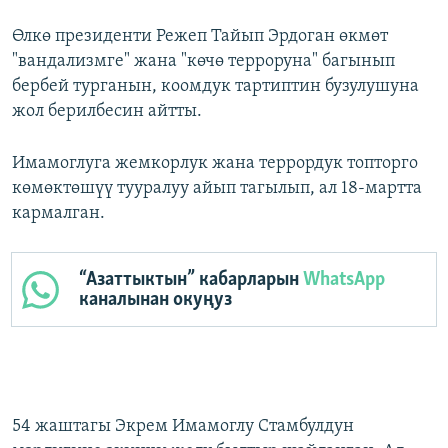
Өлкө президенти Режеп Тайып Эрдоган өкмөт
"вандализмге" жана "көчө терроруна" багынып
бербей турганын, коомдук тартиптин бузулушуна
жол берилбесин айтты.
Имамоглуга жемкорлук жана террордук топторго
көмөктөшүү тууралуу айып тагылып, ал 18-мартта
кармалган.
“Азаттыктын” кабарларын
WhatsApp
каналынан окуңуз
54 жаштагы Экрем Имамоглу Стамбулдун