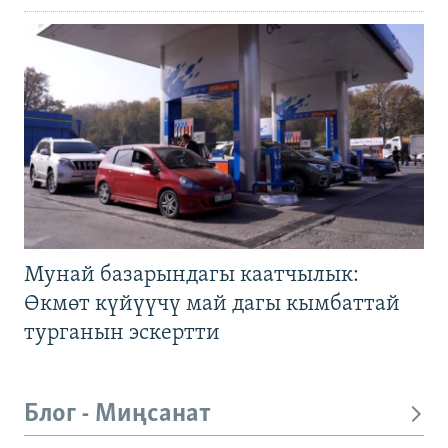
Мунай базарындагы каатчылык:
Өкмөт күйүүчү май дагы кымбаттай
турганын эскертти
Блог - Миңсанат