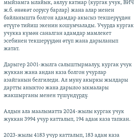
мыйзамга ылайык, аялуу катмар (кургак учук, ВИЧ
ж.б. өнөкөт оорусу барлар) жана алар менен
байланышта болгон адамдар акысыз текшерүүдөн
өтүүгө тийиш экенин кошумчалады. Учурда кургак
учукка күмөн саналган адамдар мамлекет
эсебинен текшерүүдөн өтүп жана дарыланып
жатат.
Дарыгер 2001-жылга салыштырмалуу, кургак учук
жуккан жана андан каза болгон учурлар
азайганын белгиледи. Ал муну акыркы жылдары
дартты аныктоо жана дарылоо ыкмалары
жакшырганы менен түшүндүрдү.
Алдын ала маалыматта 2024-жылы кургак учук
жуккан 3994 учур катталып, 194 адам каза тапкан.
2023-жылы 4183 учур катталып, 183 адам каза