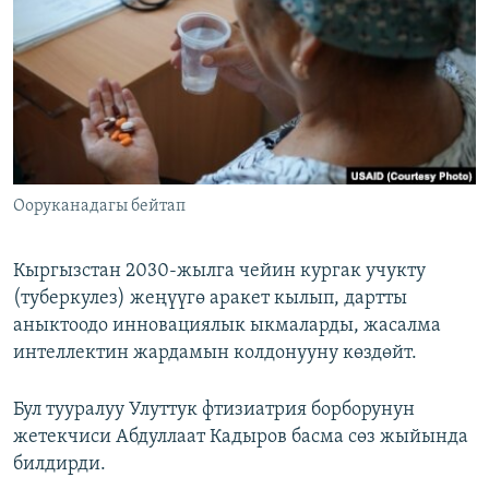
ОНЛАЙН ШЕРИНЕ
ЭЖЕ-СИҢДИЛЕР
АЗАТТЫК+
ЫҢГАЙСЫЗ СУРООЛОР
ЭЕ/АРнун бардык сайттары
Ооруканадагы бейтап
Кыргызстан 2030-жылга чейин кургак учукту
(туберкулез) жеңүүгө аракет кылып, дартты
аныктоодо инновациялык ыкмаларды, жасалма
интеллектин жардамын колдонууну көздөйт.
Бул тууралуу Улуттук фтизиатрия борборунун
жетекчиси Абдуллаат Кадыров басма сөз жыйында
билдирди.