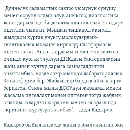
"Дүйнөлүк саламаттык сактоо уюмунун сунушу
менен ооруну алдын алуу, аныктоо, диагностика
жана дарылоодо бизде алты клиникалык стандарт
иштелип чыккан. Мындан тышкары акыркы
жылдары кургак учукту молекулярдык-
генетикалык ыкманы киргизүү платформасы
иштеп жатат. Анын жардамы менен эки сааттын
ичинде кургак учуктун ДНКдагы бактерияларын
жана анын күчтүү дарыга сезимталдыгын
аныктайбыз. Бизде азыр мындай лабораториялык
35 платформа бар. Жабдыктар бардык аймактарга
берилген. Өткөн жылы ДССУнун жардамы менен
жасалма интеллект менен иштеген тогуз жабдык
алынды. Алардын жардамы менен эл арасында
скрининг жүргүзүп жатабыз", - деди Кадыров.
Кадыров быйыл январда жаңы кабыл алынган эки