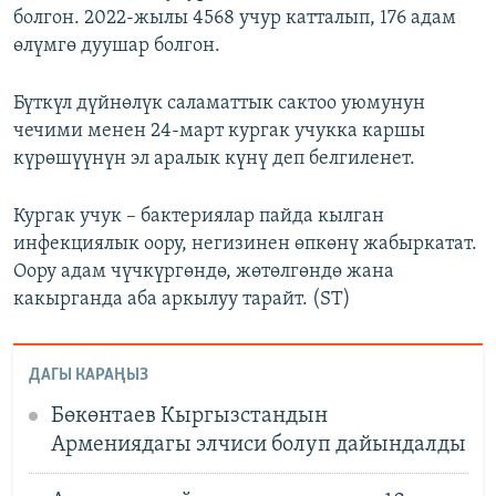
болгон. 2022-жылы 4568 учур катталып, 176 адам
өлүмгө дуушар болгон.
Бүткүл дүйнөлүк саламаттык сактоо уюмунун
чечими менен 24-март кургак учукка каршы
күрөшүүнүн эл аралык күнү деп белгиленет.
Кургак учук – бактериялар пайда кылган
инфекциялык оору, негизинен өпкөнү жабыркатат.
Оору адам чүчкүргөндө, жөтөлгөндө жана
какырганда аба аркылуу тарайт. (ST)
ДАГЫ КАРАҢЫЗ
Бөкөнтаев Кыргызстандын
Армениядагы элчиси болуп дайындалды