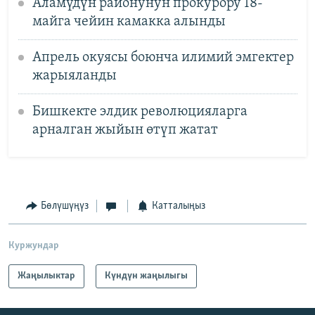
Аламүдүн районунун прокурору 18-
майга чейин камакка алынды
Апрель окуясы боюнча илимий эмгектер
жарыяланды
Бишкекте элдик революцияларга
арналган жыйын өтүп жатат
Бөлүшүңүз
Катталыңыз
Куржундар
Жаңылыктар
Күндүн жаңылыгы