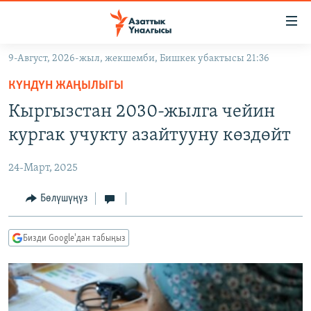
Линктер
Мазмунга
өтүңүз
9-Август, 2026-жыл, жекшемби, Бишкек убактысы 21:36
Навигацияга
ЖАҢЫЛЫКТАР
өтүңүз
КҮНДҮН ЖАҢЫЛЫГЫ
КЫРГЫЗСТАН
Издөөгө
Кыргызстан 2030-жылга чейин
салыңыз
ДҮЙНӨ
КЫРГЫЗСТАН
кургак учукту азайтууну көздөйт
УКРАИНА
САЯСАТ
ДҮЙНӨ
24-Март, 2025
АТАЙЫН ИЛИКТӨӨ
ЭКОНОМИКА
БОРБОР АЗИЯ
ТВ ПРОГРАММАЛАР
Бөлүшүңүз
МАДАНИЯТ
ПОДКАСТ
БҮГҮН АЗАТТЫКТА
Бизди Google'дан табыңыз
ӨЗГӨЧӨ ПИКИР
ЭКСПЕРТТЕР ТАЛДАЙТ
БИЗ ЖАНА ДҮЙНӨ
Русский
ДАНИСТЕ