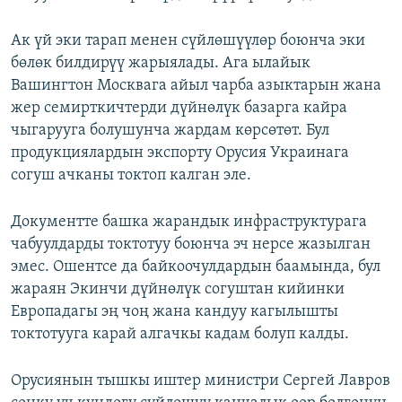
Ак үй эки тарап менен сүйлөшүүлөр боюнча эки
бөлөк билдирүү жарыялады. Ага ылайык
Вашингтон Москвага айыл чарба азыктарын жана
жер семирткичтерди дүйнөлүк базарга кайра
чыгарууга болушунча жардам көрсөтөт. Бул
продукциялардын экспорту Орусия Украинага
согуш ачканы токтоп калган эле.
Документте башка жарандык инфраструктурага
чабуулдарды токтотуу боюнча эч нерсе жазылган
эмес. Ошентсе да байкоочулдардын баамында, бул
жараян Экинчи дүйнөлүк согуштан кийинки
Европадагы эң чоң жана кандуу кагылышты
токтотууга карай алгачкы кадам болуп калды.
Орусиянын тышкы иштер министри Сергей Лавров