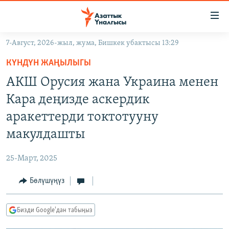
Линктер
Мазмунга
өтүңүз
7-Август, 2026-жыл, жума, Бишкек убактысы 13:29
Навигацияга
ЖАҢЫЛЫКТАР
өтүңүз
КҮНДҮН ЖАҢЫЛЫГЫ
КЫРГЫЗСТАН
Издөөгө
АКШ Орусия жана Украина менен
салыңыз
ДҮЙНӨ
КЫРГЫЗСТАН
Кара деңизде аскердик
УКРАИНА
САЯСАТ
ДҮЙНӨ
аракеттерди токтотууну
АТАЙЫН ИЛИКТӨӨ
ЭКОНОМИКА
БОРБОР АЗИЯ
макулдашты
ТВ ПРОГРАММАЛАР
МАДАНИЯТ
25-Март, 2025
ПОДКАСТ
БҮГҮН АЗАТТЫКТА
Бөлүшүңүз
ӨЗГӨЧӨ ПИКИР
ЭКСПЕРТТЕР ТАЛДАЙТ
БИЗ ЖАНА ДҮЙНӨ
Русский
Бизди Google'дан табыңыз
ДАНИСТЕ