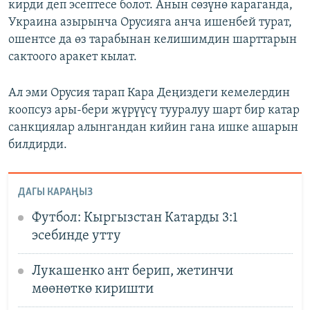
кирди деп эсептесе болот. Анын сөзүнө караганда,
Украина азырынча Орусияга анча ишенбей турат,
ошентсе да өз тарабынан келишимдин шарттарын
сактоого аракет кылат.
Ал эми Орусия тарап Кара Деңиздеги кемелердин
коопсуз ары-бери жүрүүсү тууралуу шарт бир катар
санкциялар алынгандан кийин гана ишке ашарын
билдирди.
ДАГЫ КАРАҢЫЗ
Футбол: Кыргызстан Катарды 3:1
эсебинде утту
Лукашенко ант берип, жетинчи
мөөнөткө киришти