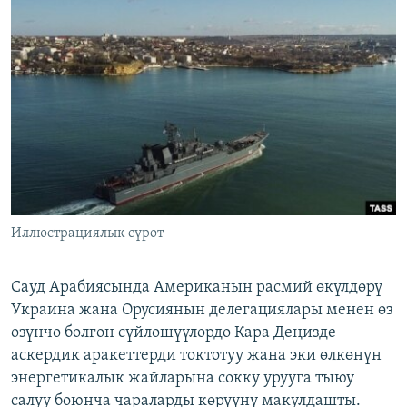
ОНЛАЙН ШЕРИНЕ
ЭЖЕ-СИҢДИЛЕР
АЗАТТЫК+
ЫҢГАЙСЫЗ СУРООЛОР
ЭЕ/АРнун бардык сайттары
Иллюстрациялык сүрөт
Сауд Арабиясында Американын расмий өкүлдөрү
Украина жана Орусиянын делегациялары менен өз
өзүнчө болгон сүйлөшүүлөрдө Кара Деңизде
аскердик аракеттерди токтотуу жана эки өлкөнүн
энергетикалык жайларына сокку урууга тыюу
салуу боюнча чараларды көрүүнү макулдашты.