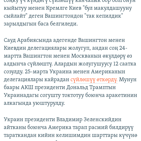
соңку үч күндөгү сүйлөшүү канчалык оор болгонун
кыйытуу менен Кремлге Киев "бул макулдашууну
сыйлайт" деген Вашингтондон "так кепилдик"
зарылдыгын баса белгиледи.
Сауд Арабиясында адегенде Вашингтон менен
Киевдин делегациялары жолугуп, андан соң 24-
мартта Вашингтон менен Москванын өкүлдөрү өз
алдынча сүйлөштү. Алардын жолугушуусу 12 саатка
созулду. 25-марта Украина менен Американын
делегациялары кайрадан
сүйлөшүү өткөрдү.
Мунун
баары АКШ президенти Дональд Трамптын
Украинадагы согушту токтотуу боюнча аракетинин
алкагында уюштурулду.
Украин президенти Владимир Зеленскийдин
айтканы боюнча Америка тарап расмий билдирүү
тараткандан кийин келишимдин шарттары күчүнө