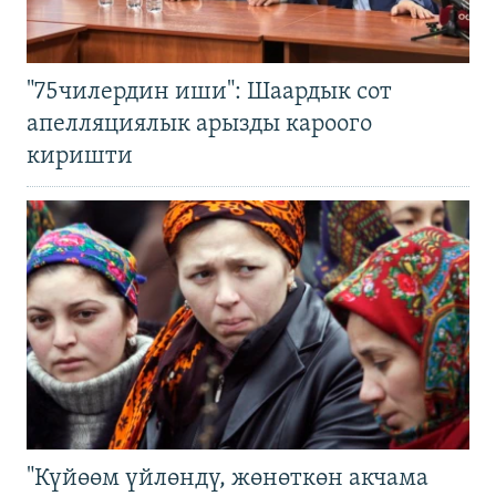
"75чилердин иши": Шаардык сот
апелляциялык арызды кароого
киришти
"Күйөөм үйлөндү, жөнөткөн акчама