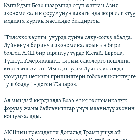
Кытайдын Боао шаарында өтүп жаткан Азия
экономикалык форумунун алкагында жергиликтүү
медиага курган маегинде билдирген.
“Тилекке каршы, учурда дүйнө олку-солку абалда.
Дүйнөнүн биринчи экономикаларынын бири
болгон АКШ бир тараптуу түрдө Кытай, Европа,
Түштүк Америкадагы айрым өлкөлөргө пошлина
киргизип жатат. Мындан улам Дүйнөлүк соода
уюмунун негизги принциптери тобокелчиликтерге
туш болду”, - деген Жапаров.
Ал мындай кырдаалда Боао Азия экономикалык
форуму жаңы байланыштар үчүн маанилүү экенин
кошумчалады.
АКШнын президенти Дональд Трамп ушул ай