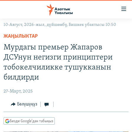
Линктер
Мазмунга
өтүңүз
10-Август, 2026-жыл, дүйшөмбү, Бишкек убактысы 10:50
Навигацияга
ЖАҢЫЛЫКТАР
өтүңүз
ЖАҢЫЛЫКТАР
КЫРГЫЗСТАН
Издөөгө
Мурдагы премьер Жапаров
салыңыз
ДҮЙНӨ
КЫРГЫЗСТАН
ДСУнун негизги принциптери
УКРАИНА
САЯСАТ
ДҮЙНӨ
тобокелчиликке тушукканын
АТАЙЫН ИЛИКТӨӨ
ЭКОНОМИКА
БОРБОР АЗИЯ
билдирди
ТВ ПРОГРАММАЛАР
МАДАНИЯТ
27-Март, 2025
ПОДКАСТ
БҮГҮН АЗАТТЫКТА
Бөлүшүңүз
ӨЗГӨЧӨ ПИКИР
ЭКСПЕРТТЕР ТАЛДАЙТ
БИЗ ЖАНА ДҮЙНӨ
Русский
Бизди Google'дан табыңыз
ДАНИСТЕ