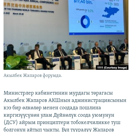
ОНЛАЙН ШЕРИНЕ
ЭЖЕ-СИҢДИЛЕР
АЗАТТЫК+
ЫҢГАЙСЫЗ СУРООЛОР
ЭЕ/АРнун бардык сайттары
Акылбек Жапаров форумда.
Министрлер кабинетинин мурдагы төрагасы
Акылбек Жапаров АКШнын администрациясынын
кээ бир өлкөлөр менен соодада пошлина
киргизүүсүнөн улам Дүйнөлүк соода уюмунун
(ДСУ) айрым принциптери тобокелчиликке туш
болгонун айтып чыкты. Бул тууралуу Жапаров