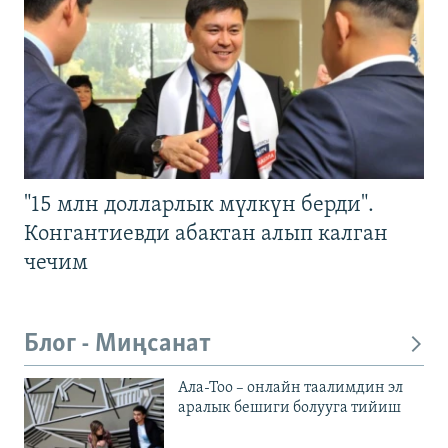
"15 млн долларлык мүлкүн берди".
Конгантиевди абактан алып калган
чечим
Блог - Миңсанат
Ала-Тоо – онлайн таалимдин эл
аралык бешиги болууга тийиш