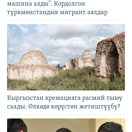
машина алды". Кордолгон
түркмөнстандык мигрант аялдар
Кыргызстан кремацияга расмий тыюу
салды. Өлкөдө көрүстөн жетиштүүбү?