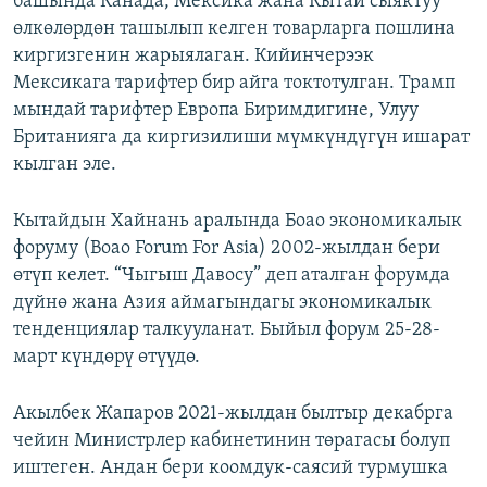
башында Канада, Мексика жана Кытай сыяктуу
өлкөлөрдөн ташылып келген товарларга пошлина
киргизгенин жарыялаган. Кийинчерээк
Мексикага тарифтер бир айга токтотулган. Трамп
мындай тарифтер Европа Биримдигине, Улуу
Британияга да киргизилиши мүмкүндүгүн ишарат
кылган эле.
Кытайдын Хайнань аралында Боао экономикалык
форуму (Boao Forum For Asia) 2002-жылдан бери
өтүп келет. “Чыгыш Давосу” деп аталган форумда
дүйнө жана Азия аймагындагы экономикалык
тенденциялар талкууланат. Быйыл форум 25-28-
март күндөрү өтүүдө.
Акылбек Жапаров 2021-жылдан былтыр декабрга
чейин Министрлер кабинетинин төрагасы болуп
иштеген. Андан бери коомдук-саясий турмушка