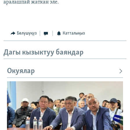
аралашпай жаткан эле.
Бөлүшүңүз
Катталыңыз
Дагы кызыктуу баяндар
Окуялар