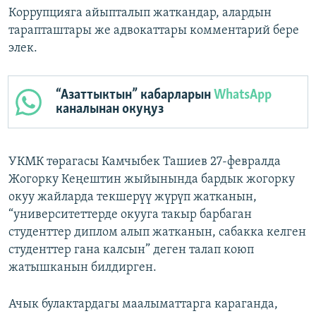
Коррупцияга айыпталып жаткандар, алардын
тарапташтары же адвокаттары комментарий бере
элек.
“Азаттыктын” кабарларын
WhatsApp
каналынан окуңуз
УКМК төрагасы Камчыбек Ташиев 27-февралда
Жогорку Кеңештин жыйынында бардык жогорку
окуу жайларда текшерүү жүрүп жатканын,
“университеттерде окууга такыр барбаган
студенттер диплом алып жатканын, сабакка келген
студенттер гана калсын” деген талап коюп
жатышканын билдирген.
Ачык булактардагы маалыматтарга караганда,