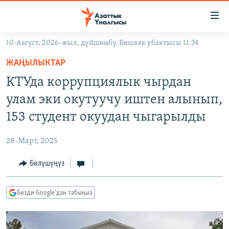
Линктер
Мазмунга
өтүңүз
10-Август, 2026-жыл, дүйшөмбү, Бишкек убактысы 11:34
Навигацияга
ЖАҢЫЛЫКТАР
өтүңүз
ЖАҢЫЛЫКТАР
КЫРГЫЗСТАН
Издөөгө
КТУда коррупциялык чырдан
салыңыз
ДҮЙНӨ
КЫРГЫЗСТАН
улам эки окутуучу иштен алынып,
УКРАИНА
САЯСАТ
ДҮЙНӨ
153 студент окуудан чыгарылды
АТАЙЫН ИЛИКТӨӨ
ЭКОНОМИКА
БОРБОР АЗИЯ
28-Март, 2025
ТВ ПРОГРАММАЛАР
МАДАНИЯТ
Бөлүшүңүз
ПОДКАСТ
БҮГҮН АЗАТТЫКТА
ӨЗГӨЧӨ ПИКИР
ЭКСПЕРТТЕР ТАЛДАЙТ
Бизди Google'дан табыңыз
БИЗ ЖАНА ДҮЙНӨ
Русский
ДАНИСТЕ