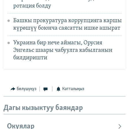
ротация болду
Башкы прокуратура коррупцияга каршы
күрөшүү боюнча саясатты ишке ашырат
Украина бир нече аймагы, Орусия
Энгельс шаары чабуулга кабылганын
билдиришти
Бөлүшүңүз
Катталыңыз
Дагы кызыктуу баяндар
Окуялар