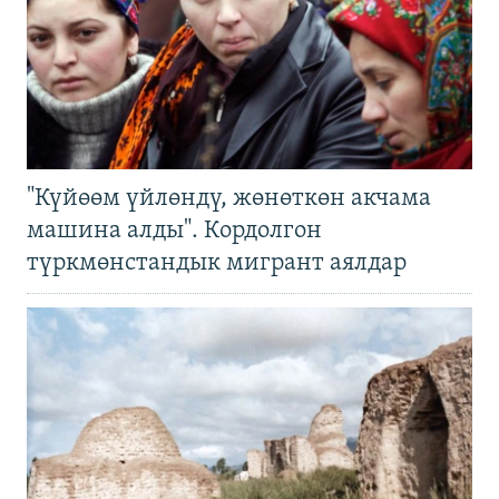
"Күйөөм үйлөндү, жөнөткөн акчама
машина алды". Кордолгон
түркмөнстандык мигрант аялдар