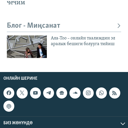
чечим
Блог - Миңсанат
Ала-Тоо – онлайн таалимдин эл
аралык бешиги болууга тийиш
ОНЛАЙН ШЕРИНЕ
БИЗ ЖӨНҮНДӨ