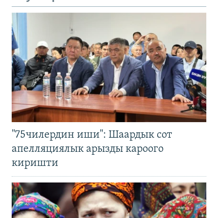
"75чилердин иши": Шаардык сот
апелляциялык арызды кароого
киришти