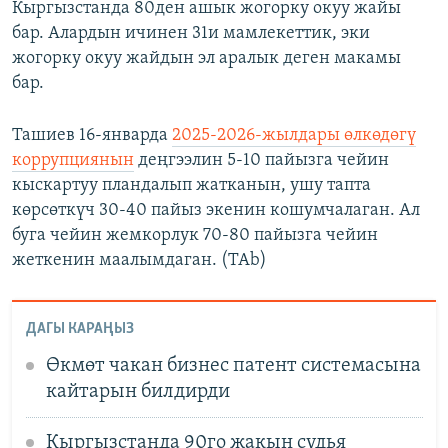
Кыргызстанда 80ден ашык жогорку окуу жайы
бар. Алардын ичинен 31и мамлекеттик, эки
жогорку окуу жайдын эл аралык деген макамы
бар.
Ташиев 16-январда
2025-2026-жылдары өлкөдөгү
коррупциянын
деңгээлин 5-10 пайызга чейин
кыскартуу пландалып жатканын, ушу тапта
көрсөткүч 30-40 пайыз экенин кошумчалаган. Ал
буга чейин жемкорлук 70-80 пайызга чейин
жеткенин маалымдаган. (TAb)
ДАГЫ КАРАҢЫЗ
Өкмөт чакан бизнес патент системасына
кайтарын билдирди
Кыргызстанда 90го жакын судья