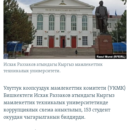
ОНЛАЙН ШЕРИНЕ
ЭЖЕ-СИҢДИЛЕР
АЗАТТЫК+
ЫҢГАЙСЫЗ СУРООЛОР
ЭЕ/АРнун бардык сайттары
Исхак Раззаков атындагы Кыргыз мамлекеттик
техникалык университети.
Улуттук коопсуздук мамлекеттик комитети (УКМК)
Бишкектеги Исхак Раззаков атындагы Кыргыз
мамлекеттик техникалык университетинде
коррупциялык схема аныкталып, 153 студент
окуудан чыгарылганын билдирди.