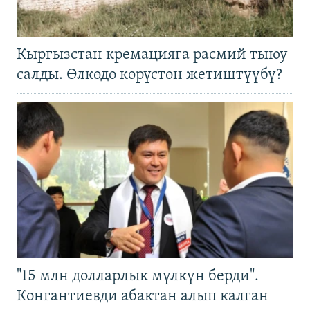
Кыргызстан кремацияга расмий тыюу
салды. Өлкөдө көрүстөн жетиштүүбү?
"15 млн долларлык мүлкүн берди".
Конгантиевди абактан алып калган