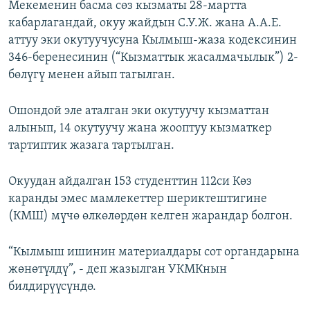
Мекеменин басма сөз кызматы 28-мартта
кабарлагандай, окуу жайдын С.У.Ж. жана А.А.Е.
аттуу эки окутуучусуна Кылмыш-жаза кодексинин
346-беренесинин (“Кызматтык жасалмачылык”) 2-
бөлүгү менен айып тагылган.
Ошондой эле аталган эки окутуучу кызматтан
алынып, 14 окутуучу жана жооптуу кызматкер
тартиптик жазага тартылган.
Окуудан айдалган 153 студенттин 112си Көз
каранды эмес мамлекеттер шериктештигине
(КМШ) мүчө өлкөлөрдөн келген жарандар болгон.
“Кылмыш ишинин материалдары сот органдарына
жөнөтүлдү”, - деп жазылган УКМКнын
билдирүүсүндө.