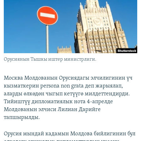
ОНЛАЙН ШЕРИНЕ
ЭЖЕ-СИҢДИЛЕР
АЗАТТЫК+
ЫҢГАЙСЫЗ СУРООЛОР
ЭЕ/АРнун бардык сайттары
Орусиянын Тышкы иштер министрлиги.
Москва Молдованын Орусиядагы элчилигинин үч
кызматкерин persona non grata деп жарыялап,
аларды өлкөдөн чыгып кетүүгө милдеттендирди.
Тийиштүү дипломатиялык нота 4-апрелде
Молдованын элчиси Лилиан Дарийге
тапшырылды.
Орусия мындай кадамын Молдова бийлигинин бул