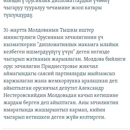
өлкөдөгү орусиялык дипломаттардын үчөөнү
чыгаруу тууралуу чечимине жооп катары
түшүндүрдү.
31-мартта Молдованын Тышкы иштер
министрлиги Орусиянын элчилигинин үч
кызматкерин "дипломатиялык макамга ылайык
келбеген ишмердүүлүгү үчүн" деген негизде
чыгарып жатканын жарыялаган. Молдова бийлиги
орус элчилигин Приднестровье жикчил
аймагындагы саясий партияларды мыйзамсыз
каржылаган жана жемкорлукка аралашкан деп
айыпталган орусиячыл депутат Александр
Нестеровскийдин Молдовадан качып кетишине
жардам берген деп айыптаган. Аны элчиликтин
имаратында жашырынтып кармап, кийин
чыгарып кетишкен деген жүйө келтирген.