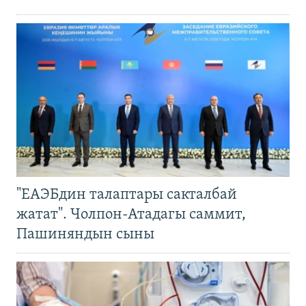
"ЕАЭБдин талаптары сакталбай
жатат". Чолпон-Атадагы саммит,
Пашиняндын сыны