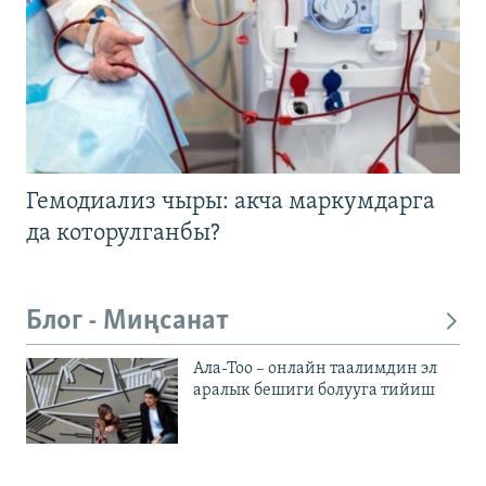
Гемодиализ чыры: акча маркумдарга
да которулганбы?
Блог - Миңсанат
Ала-Тоо – онлайн таалимдин эл
аралык бешиги болууга тийиш