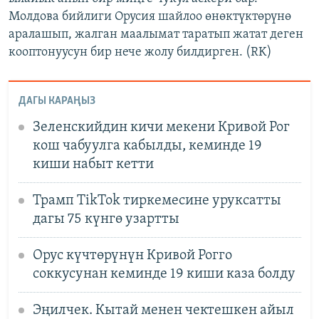
Молдова бийлиги Орусия шайлоо өнөктүктөрүнө
аралашып, жалган маалымат таратып жатат деген
кооптонуусун бир нече жолу билдирген. (RK)
ДАГЫ КАРАҢЫЗ
Зеленскийдин кичи мекени Кривой Рог
кош чабуулга кабылды, кеминде 19
киши набыт кетти
Трамп TikTok тиркемесине уруксатты
дагы 75 күнгө узартты
Орус күчтөрүнүн Кривой Рогго
соккусунан кеминде 19 киши каза болду
Эңилчек. Кытай менен чектешкен айыл