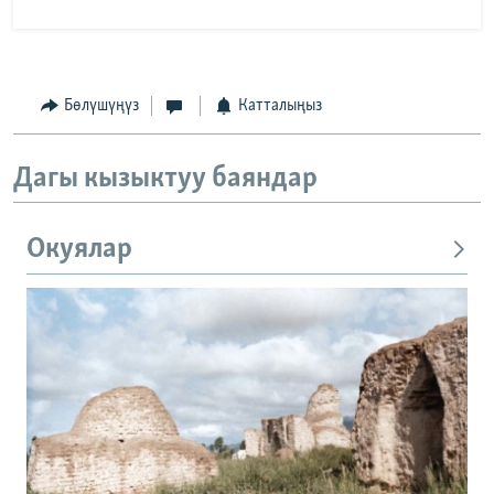
Бөлүшүңүз
Катталыңыз
Дагы кызыктуу баяндар
Окуялар