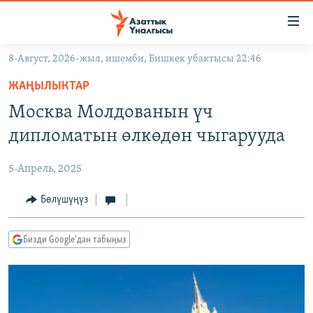
Линктер
Мазмунга
өтүңүз
8-Август, 2026-жыл, ишемби, Бишкек убактысы 22:46
Навигацияга
ЖАҢЫЛЫКТАР
өтүңүз
ЖАҢЫЛЫКТАР
КЫРГЫЗСТАН
Издөөгө
Москва Молдованын үч
салыңыз
ДҮЙНӨ
КЫРГЫЗСТАН
дипломатын өлкөдөн чыгарууда
УКРАИНА
САЯСАТ
ДҮЙНӨ
5-Апрель, 2025
АТАЙЫН ИЛИКТӨӨ
ЭКОНОМИКА
БОРБОР АЗИЯ
ТВ ПРОГРАММАЛАР
Бөлүшүңүз
МАДАНИЯТ
ПОДКАСТ
БҮГҮН АЗАТТЫКТА
Бизди Google'дан табыңыз
ӨЗГӨЧӨ ПИКИР
ЭКСПЕРТТЕР ТАЛДАЙТ
БИЗ ЖАНА ДҮЙНӨ
Русский
ДАНИСТЕ