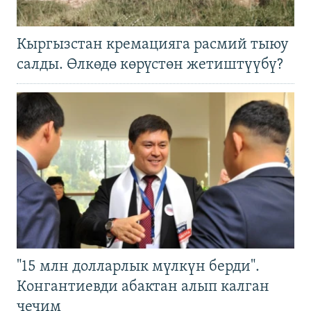
Кыргызстан кремацияга расмий тыюу
салды. Өлкөдө көрүстөн жетиштүүбү?
"15 млн долларлык мүлкүн берди".
Конгантиевди абактан алып калган
чечим