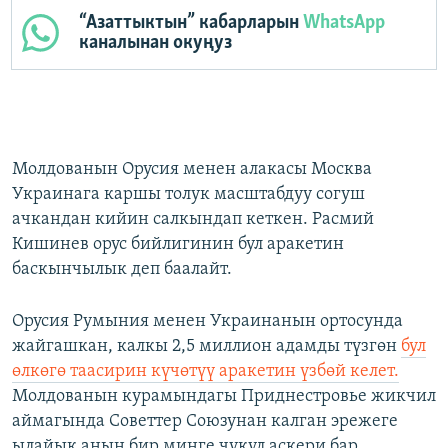
“Азаттыктын” кабарларын
WhatsApp
каналынан окуңуз
Молдованын Орусия менен алакасы Москва
Украинага каршы толук масштабдуу согуш
ачкандан кийин салкындап кеткен. Расмий
Кишинев орус бийлигинин бул аракетин
баскынчылык деп баалайт.
Орусия Румыния менен Украинанын ортосунда
жайгашкан, калкы 2,5 миллион адамды түзгөн
бул
өлкөгө таасирин күчөтүү аракетин үзбөй келет.
Молдованын курамындагы Приднестровье жикчил
аймагында Советтер Союзунан калган эрежеге
ылайык анын бир миңге чукул аскери бар.