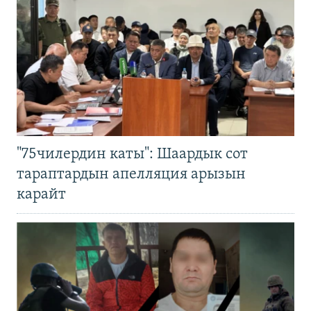
"75чилердин каты": Шаардык сот
тараптардын апелляция арызын
карайт