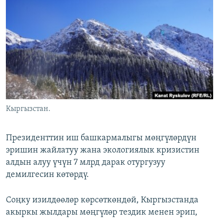
ОНЛАЙН ШЕРИНЕ
ЭЖЕ-СИҢДИЛЕР
АЗАТТЫК+
ЫҢГАЙСЫЗ СУРООЛОР
ЭЕ/АРнун бардык сайттары
Кыргызстан.
Президенттин иш башкармалыгы мөңгүлөрдүн
эришин жайлатуу жана экологиялык кризистин
алдын алуу үчүн 7 млрд дарак отургузуу
демилгесин көтөрдү.
Соңку изилдөөлөр көрсөткөндөй, Кыргызстанда
акыркы жылдары мөңгүлөр тездик менен эрип,