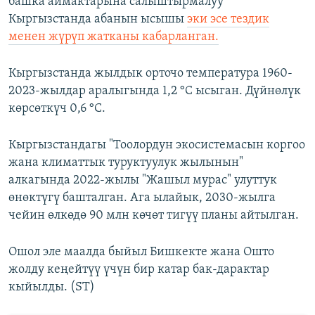
башка аймактарына салыштырмалуу
Кыргызстанда абанын ысышы
эки эсе тездик
менен жүрүп жатканы кабарланган.
Кыргызстанда жылдык орточо температура 1960-
2023-жылдар аралыгында 1,2 °C ысыган. Дүйнөлүк
көрсөткүч 0,6 °C.
Кыргызстандагы "Тоолордун экосистемасын коргоо
жана климаттык туруктуулук жылынын"
алкагында 2022-жылы "Жашыл мурас" улуттук
өнөктүгү башталган. Ага ылайык, 2030-жылга
чейин өлкөдө 90 млн көчөт тигүү планы айтылган.
Ошол эле маалда быйыл Бишкекте жана Ошто
жолду кеңейтүү үчүн бир катар бак-дарактар
кыйылды. (ST)