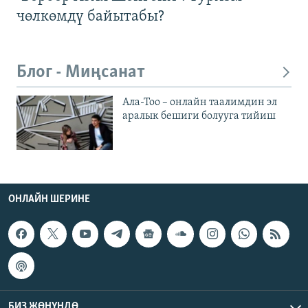
чөлкөмдү байытабы?
Блог - Миңсанат
Ала-Тоо – онлайн таалимдин эл
аралык бешиги болууга тийиш
ОНЛАЙН ШЕРИНЕ
БИЗ ЖӨНҮНДӨ