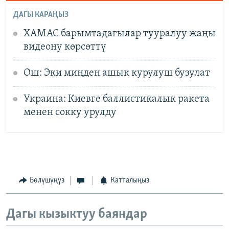
ДАГЫ КАРАҢЫЗ
ХАМАС барымтадагылар тууралуу жаңы
видеону көрсөттү
Ош: Эки миңден ашык курулуш бузулат
Украина: Киевге баллистикалык ракета
менен сокку урулду
Бөлүшүңүз
Катталыңыз
Дагы кызыктуу баяндар