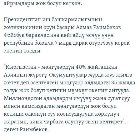
айрымдары жок болуп кеткен.
Президенттин иш башкармалыгынын
жетекчисинин орун басары Алмаз Раимбеков
Фейсбук баракчасына көйгөйдү чечүү үчүн
республика боюнча 7 млрд дарак отургузуу керек
экенин жазды.
"Кыргызстан - мөңгүлөрдүн 40% жайгашкан
Азиянын жүрөгү. Окумуштуулар мурда жүз жылга
жетет деп эсептелген мөңгүлөр алдыдагы 35 жылда
толук жок болуп кетиши мүмкүн экенин айтууда.
Миллиондогон адамдарды ичүүчү жана сугат суу
менен камсыздаган мөңгүлөрдүн жок болуп
кетиши өлкөнүн суу коопсуздугуна коркунуч
жаратып, айыл чарбага олуттуу зыян келтирет", -
деген Раимбеков.