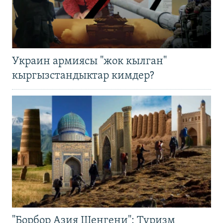
Украин армиясы "жок кылган"
кыргызстандыктар кимдер?
"Борбор Азия Шенгени": Туризм