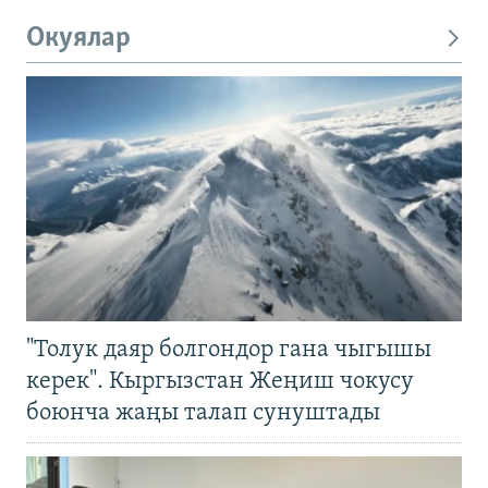
Окуялар
"Толук даяр болгондор гана чыгышы
керек". Кыргызстан Жеңиш чокусу
боюнча жаңы талап сунуштады