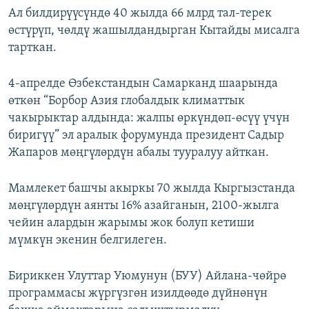
Ал билдирүүсүндө 40 жылда 66 млрд тал-терек
өстүрүп, чөлдү жашылдандырган Кытайды мисалга
тарткан.
4-апрелде Өзбекстандын Самарканд шаарында
өткөн “Борбор Азия глобалдык климаттык
чакырыктар алдында: жалпы өркүндөп-өсүү үчүн
биригүү” эл аралык форумунда президент Садыр
Жапаров мөңгүлөрдүн абалы тууралуу айткан.
Мамлекет башчы акыркы 70 жылда Кыргызстанда
мөңгүлөрдүн аянты 16% азайганын, 2100-жылга
чейин алардын жарымы жок болуп кетиши
мүмкүн экенин белгилеген.
Бириккен Улуттар Уюмунун (БУУ) Айлана-чөйрө
программасы жүргүзгөн изилдөөдө дүйнөнүн