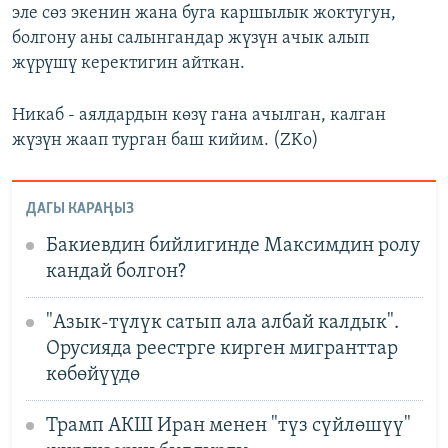
эле сөз экенин жана буга каршылык жоктугун,
болгону аны салынгандар жүзүн ачык алып
жүрүшү керектигин айткан.
Никаб - аялдардын көзү гана ачылган, калган
жүзүн жаап турган баш кийим. (ZKo)
ДАГЫ КАРАҢЫЗ
Бакиевдин бийлигинде Максимдин ролу
кандай болгон?
"Азык-түлүк сатып ала албай калдык".
Орусияда реестрге кирген мигранттар
көбөйүүдө
Трамп АКШ Иран менен "түз сүйлөшүү"