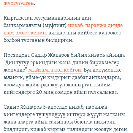
жүргүзүлгөн
.
Кыргызстан мусулмандарынын дин
башкармалыгы (муфтият)
никаб, паранжа динде
парз эмес экенин,
аялдар аны кийбесе күнөөкөр
болбой турганын билдирген.
Президент Садыр Жапаров быйыл январь айында
“Дин тутуу эркиндиги жана диний бирикмелер
жөнүндө”
мыйзамга кол койгон.
Бул документке
ылайык, үймө-үй кыдырып даабат айткандарга,
коомдук жайларда жүзүн жашырган кийим
кийгендерге 20 миң сомдон айып пул салынат.
Садыр Жапаров 5-апрелде никаб, паранжа
кийгендерге түшүндүрүү иштери жүрүп жатканы
жана аларга айып салынары боюнча пикирин
билдирип, хижаб кыргыз тилиндеги жоолук деген