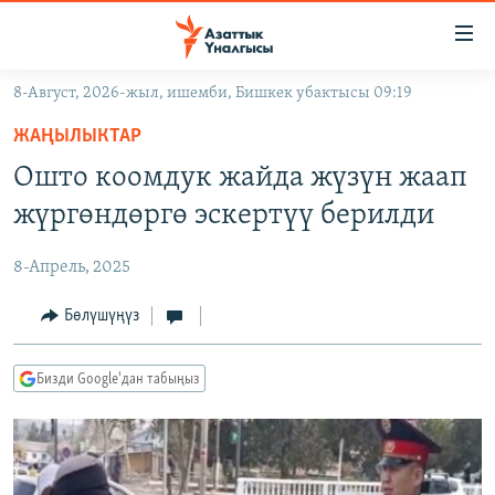
Линктер
Мазмунга
өтүңүз
8-Август, 2026-жыл, ишемби, Бишкек убактысы 09:19
Навигацияга
ЖАҢЫЛЫКТАР
өтүңүз
ЖАҢЫЛЫКТАР
КЫРГЫЗСТАН
Издөөгө
Ошто коомдук жайда жүзүн жаап
салыңыз
ДҮЙНӨ
КЫРГЫЗСТАН
жүргөндөргө эскертүү берилди
УКРАИНА
САЯСАТ
ДҮЙНӨ
8-Апрель, 2025
АТАЙЫН ИЛИКТӨӨ
ЭКОНОМИКА
БОРБОР АЗИЯ
ТВ ПРОГРАММАЛАР
Бөлүшүңүз
МАДАНИЯТ
ПОДКАСТ
БҮГҮН АЗАТТЫКТА
Бизди Google'дан табыңыз
ӨЗГӨЧӨ ПИКИР
ЭКСПЕРТТЕР ТАЛДАЙТ
БИЗ ЖАНА ДҮЙНӨ
Русский
ДАНИСТЕ