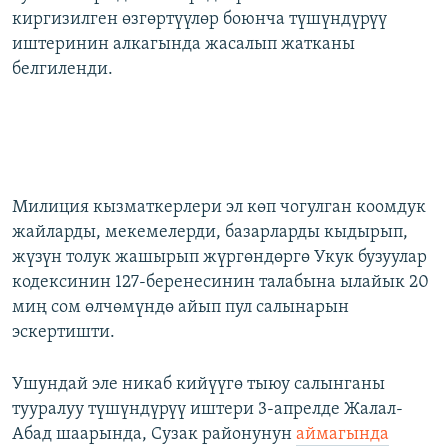
киргизилген өзгөртүүлөр боюнча түшүндүрүү
иштеринин алкагында жасалып жатканы
белгиленди.
Милиция кызматкерлери эл көп чогулган коомдук
жайларды, мекемелерди, базарларды кыдырып,
жүзүн толук жашырып жүргөндөргө Укук бузуулар
кодексинин 127-беренесинин талабына ылайык 20
миң сом өлчөмүндө айып пул салынарын
эскертишти.
Ушундай эле никаб кийүүгө тыюу салынганы
тууралуу түшүндүрүү иштери 3-апрелде Жалал-
Абад шаарында, Сузак районунун
аймагында