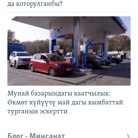
да которулганбы?
Мунай базарындагы каатчылык:
Өкмөт күйүүчү май дагы кымбаттай
турганын эскертти
Блог - Миңсанат