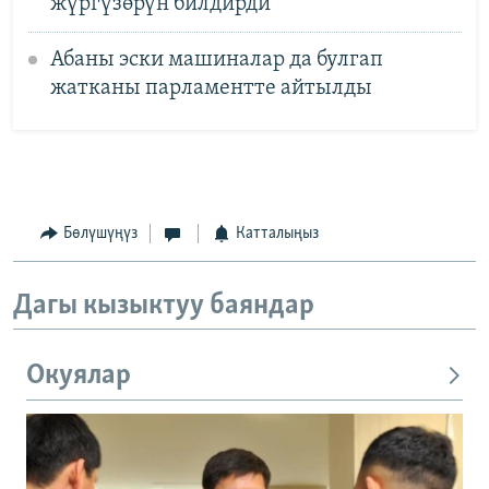
жүргүзөрүн билдирди
Абаны эски машиналар да булгап
жатканы парламентте айтылды
Бөлүшүңүз
Катталыңыз
Дагы кызыктуу баяндар
Окуялар