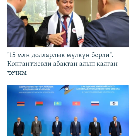
"15 млн долларлык мүлкүн берди".
Конгантиевди абактан алып калган
чечим