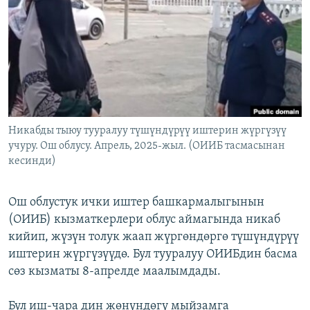
ОНЛАЙН ШЕРИНЕ
ЭЖЕ-СИҢДИЛЕР
АЗАТТЫК+
ЫҢГАЙСЫЗ СУРООЛОР
ЭЕ/АРнун бардык сайттары
Никабды тыюу тууралуу түшүндүрүү иштерин жүргүзүү
учуру. Ош облусу. Апрель, 2025-жыл. (ОИИБ тасмасынан
кесинди)
Ош облустук ички иштер башкармалыгынын
(ОИИБ) кызматкерлери облус аймагында никаб
кийип, жүзүн толук жаап жүргөндөргө түшүндүрүү
иштерин жүргүзүүдө. Бул тууралуу ОИИБдин басма
сөз кызматы 8-апрелде маалымдады.
Бул иш-чара дин жөнүндөгү мыйзамга