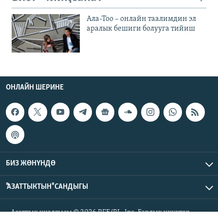
Ала-Тоо – онлайн таалимдин эл
аралык бешиги болууга тийиш
ОНЛАЙН ШЕРИНЕ
БИЗ ЖӨНҮНДӨ
"АЗАТТЫКТЫН" САНДЫГЫ
Азаттык үналгысы © 2026 RFE/RL, Inc. Бардык укуктар