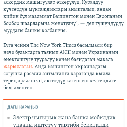
аскердик машыгуулар өткөрүлүп, Куралдуу
күчтөрдүн муктаждыктары аныкталып, андан
кийин бул маалымат Вашингтон менен Европанын
борбор шаарларына жөнөтүлчү", — деп түшүндүрдү
мурдагы башкы колбашчы.
Буга чейин The New York Times басылмасы бир
нече булактарга таянып АКШ менен Украинанын
өнөктөштүгү тууралуу кенен баяндаган макала
жарыялаган.
Анда Вашингтон Украинадагы
согушка расмий айтылганга караганда кыйла
терең аралашып, активдүү катышып келгендиги
белгиленген.
ДАГЫ КАРАҢЫЗ
Электр чыгырык жана башка мобилдик
унааны иштетүү тартиби бекитилди