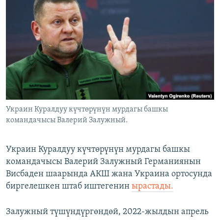
ОНЛАЙН ШЕРИНЕ
ЭЖЕ-СИҢДИЛЕР
АЗАТТЫК+
ЫҢГАЙСЫЗ СУРООЛОР
ЭЕ/АРнун бардык сайттары
Украин Куралдуу күчтөрүнүн мурдагы башкы
командачысы Валерий Залужный.
Украин Куралдуу күчтөрүнүн мурдагы башкы
командачысы Валерий Залужный Германиянын
Висбаден шаарында АКШ жана Украина ортосунда
биргелешкен штаб иштегенин
ырастады.
Залужный түшүндүргөндөй, 2022-жылдын апрель