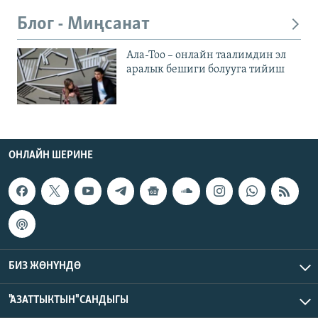
Блог - Миңсанат
Ала-Тоо – онлайн таалимдин эл
аралык бешиги болууга тийиш
ОНЛАЙН ШЕРИНЕ
БИЗ ЖӨНҮНДӨ
"АЗАТТЫКТЫН" САНДЫГЫ