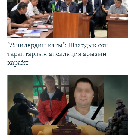
"75чилердин каты": Шаардык сот
тараптардын апелляция арызын
карайт