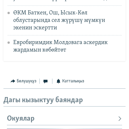
ӨКМ Баткен, Ош, Ысык-Көл
облустарында сел жүрүшү мүмкүн
экенин эскертти
Евробиримдик Молдовага аскердик
жардамын көбөйтөт
Бөлүшүңүз
Катталыңыз
Дагы кызыктуу баяндар
Окуялар