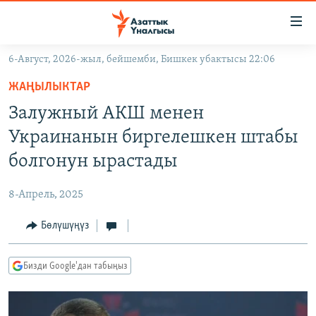
Линктер
Мазмунга
өтүңүз
6-Август, 2026-жыл, бейшемби, Бишкек убактысы 22:06
Навигацияга
ЖАҢЫЛЫКТАР
өтүңүз
ЖАҢЫЛЫКТАР
КЫРГЫЗСТАН
Издөөгө
Залужный АКШ менен
салыңыз
ДҮЙНӨ
КЫРГЫЗСТАН
Украинанын биргелешкен штабы
УКРАИНА
САЯСАТ
ДҮЙНӨ
болгонун ырастады
АТАЙЫН ИЛИКТӨӨ
ЭКОНОМИКА
БОРБОР АЗИЯ
8-Апрель, 2025
ТВ ПРОГРАММАЛАР
МАДАНИЯТ
Бөлүшүңүз
ПОДКАСТ
БҮГҮН АЗАТТЫКТА
ӨЗГӨЧӨ ПИКИР
ЭКСПЕРТТЕР ТАЛДАЙТ
Бизди Google'дан табыңыз
БИЗ ЖАНА ДҮЙНӨ
Русский
ДАНИСТЕ