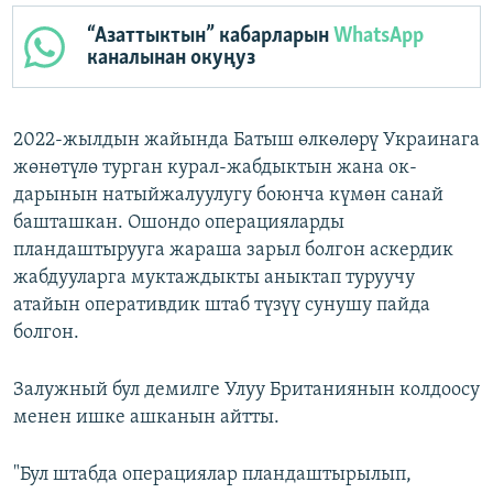
“Азаттыктын” кабарларын
WhatsApp
каналынан окуңуз
2022-жылдын жайында Батыш өлкөлөрү Украинага
жөнөтүлө турган курал-жабдыктын жана ок-
дарынын натыйжалуулугу боюнча күмөн санай
башташкан. Ошондо операцияларды
пландаштырууга жараша зарыл болгон аскердик
жабдууларга муктаждыкты аныктап туруучу
атайын оперативдик штаб түзүү сунушу пайда
болгон.
Залужный бул демилге Улуу Британиянын колдоосу
менен ишке ашканын айтты.
"Бул штабда операциялар пландаштырылып,