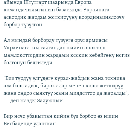
айында Штутгарт шаарында Европа
командачылыгынын базасында Украинага
аскердик жардам жеткирүүнү координациялоочу
борбор түзүлгөн.
Ал мындай борборду түзүүгө орус армиясы
Украинага кол салгандан кийин өнөктөш
мамлекеттердин жардамы кескин көбөйгөнү негиз
болгонун белгиледи.
"Биз түрдүү үлгүдөгү курал-жабдык жана техника
ала баштадык, бирок алар менен кошо жеткирүү
жана оңдоо сыяктуу жаңы милдеттер да жаралды",
— деп жазды Залужный.
Бир нече убакыттан кийин бул борбор өз ишин
Висбаденде уланткан.