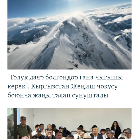
"Толук даяр болгондор гана чыгышы
керек". Кыргызстан Жеңиш чокусу
боюнча жаңы талап сунуштады