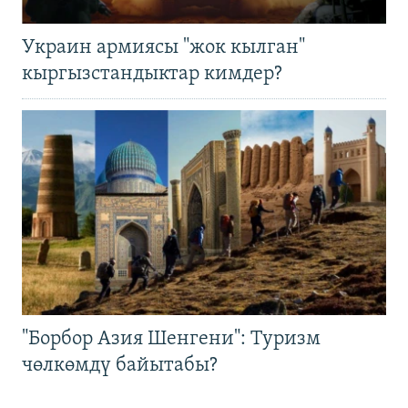
Украин армиясы "жок кылган"
кыргызстандыктар кимдер?
"Борбор Азия Шенгени": Туризм
чөлкөмдү байытабы?