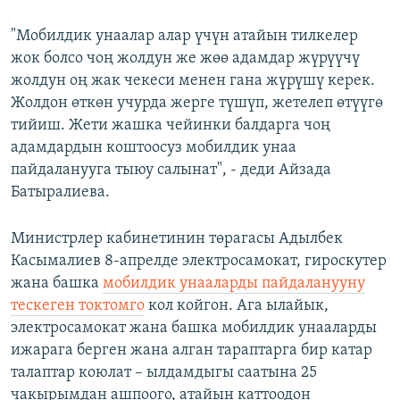
"Мобилдик унаалар алар үчүн атайын тилкелер
жок болсо чоң жолдун же жөө адамдар жүрүүчү
жолдун оң жак чекеси менен гана жүрүшү керек.
Жолдон өткөн учурда жерге түшүп, жетелеп өтүүгө
тийиш. Жети жашка чейинки балдарга чоң
адамдардын коштоосуз мобилдик унаа
пайдаланууга тыюу салынат", - деди Айзада
Батыралиева.
Министрлер кабинетинин төрагасы Адылбек
Касымалиев 8-апрелде электросамокат, гироскутер
жана башка
мобилдик унааларды пайдаланууну
тескеген токтомго
кол койгон. Ага ылайык,
электросамокат жана башка мобилдик унааларды
ижарага берген жана алган тараптарга бир катар
талаптар коюлат – ылдамдыгы саатына 25
чакырымдан ашпоого, атайын каттоодон