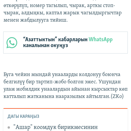
өткөрүлүп, номер тагылып, чырак, арткы стоп-
чырак, алдыңкы, каптал жарык чагылдыргычтар
менен жабдылууга тийиш.
“Азаттыктын” кабарларын
WhatsApp
каналынан окуңуз
Буга чейин мындай унааларды колдонуу боюнча
белгилүү бир тартип-жобо болгон эмес. Ушундан
улам мобилдик унаалардын айынан кырсыктар көп
катталып жатканына нааразылык айтылган.(ZKo)
ДАГЫ КАРАҢЫЗ
"Ашар" коомдук бирикмесинин