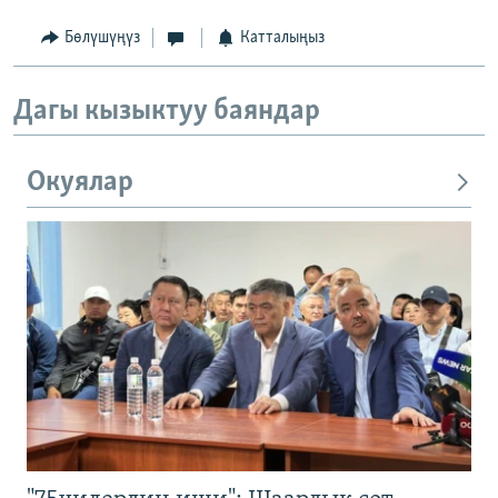
Бөлүшүңүз
Катталыңыз
Дагы кызыктуу баяндар
Окуялар