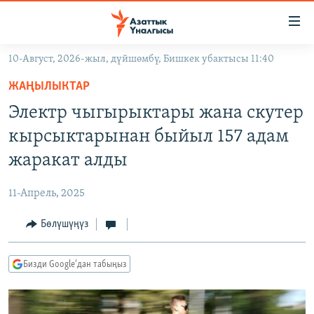
Линктер
Мазмунга
өтүңүз
10-Август, 2026-жыл, дүйшөмбү, Бишкек убактысы 11:40
Навигацияга
ЖАҢЫЛЫКТАР
өтүңүз
ЖАҢЫЛЫКТАР
КЫРГЫЗСТАН
Издөөгө
Электр чыгырыктары жана скутер
салыңыз
ДҮЙНӨ
КЫРГЫЗСТАН
кырсыктарынан быйыл 157 адам
УКРАИНА
САЯСАТ
ДҮЙНӨ
жаракат алды
АТАЙЫН ИЛИКТӨӨ
ЭКОНОМИКА
БОРБОР АЗИЯ
11-Апрель, 2025
ТВ ПРОГРАММАЛАР
МАДАНИЯТ
Бөлүшүңүз
ПОДКАСТ
БҮГҮН АЗАТТЫКТА
ӨЗГӨЧӨ ПИКИР
ЭКСПЕРТТЕР ТАЛДАЙТ
Бизди Google'дан табыңыз
БИЗ ЖАНА ДҮЙНӨ
Русский
ДАНИСТЕ