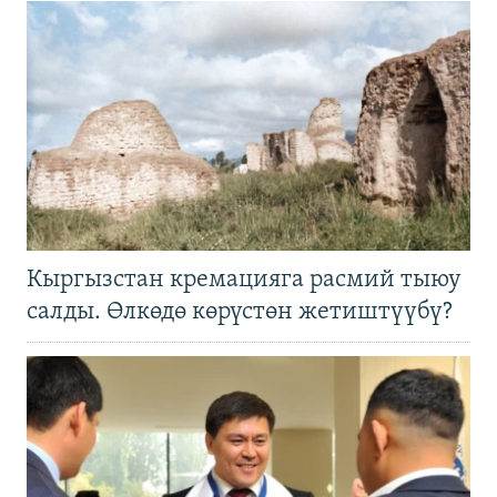
Кыргызстан кремацияга расмий тыюу
салды. Өлкөдө көрүстөн жетиштүүбү?