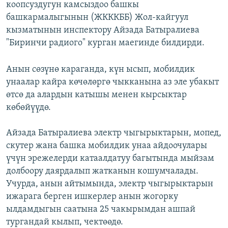
коопсуздугун камсыздоо башкы
башкармалыгынын (ЖКККББ) Жол-кайгуул
кызматынын инспектору Айзада Батыралиева
"Биринчи радиого" курган маегинде билдирди.
Анын сөзүнө караганда, күн ысып, мобилдик
унаалар кайра көчөлөргө чыкканына аз эле убакыт
өтсө да алардын катышы менен кырсыктар
көбөйүүдө.
Айзада Батыралиева электр чыгырыктарын, мопед,
скутер жана башка мобилдик унаа айдоочулары
үчүн эрежелерди катаалдатуу багытында мыйзам
долбоору даярдалып жатканын кошумчалады.
Учурда, анын айтымында, электр чыгырыктарын
ижарага берген ишкерлер анын жогорку
ылдамдыгын саатына 25 чакырымдан ашпай
тургандай кылып, чектөөдө.