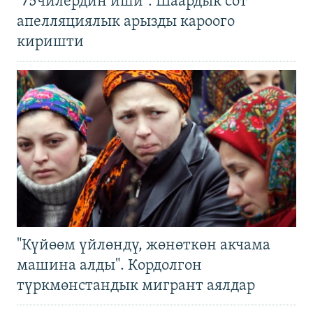
"75чилердин иши": Шаардык сот
апелляциялык арызды кароого
киришти
"Күйөөм үйлөндү, жөнөткөн акчама
машина алды". Кордолгон
түркмөнстандык мигрант аялдар