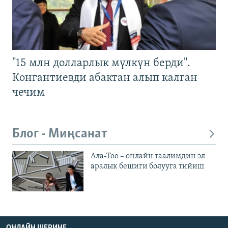
"15 млн долларлык мүлкүн берди".
Конгантиевди абактан алып калган
чечим
Блог - Миңсанат
Ала-Тоо – онлайн таалимдин эл
аралык бешиги болууга тийиш