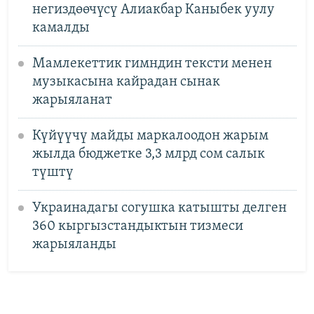
негиздөөчүсү Алиакбар Каныбек уулу
камалды
Мамлекеттик гимндин тексти менен
музыкасына кайрадан сынак
жарыяланат
Күйүүчү майды маркалоодон жарым
жылда бюджетке 3,3 млрд сом салык
түштү
Украинадагы согушка катышты делген
360 кыргызстандыктын тизмеси
жарыяланды