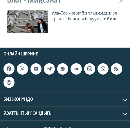
Блог - Миңсанат
Ала-Тоо – онлайн таалимдин эл
аралык бешиги болууга тийиш
ОНЛАЙН ШЕРИНЕ
БИЗ ЖӨНҮНДӨ
"АЗАТТЫКТЫН" САНДЫГЫ
Азаттык үналгысы © 2026 RFE/RL, Inc. Бардык укуктар