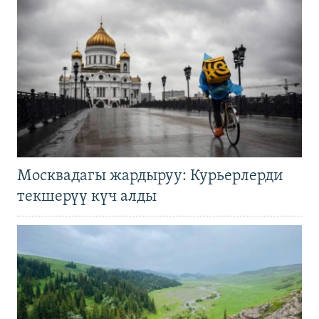
Москвадагы жардыруу: Курьерлерди
текшерүү күч алды