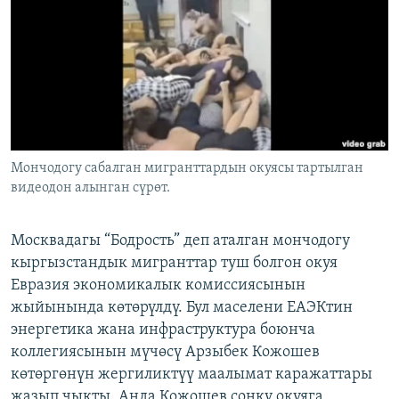
ОНЛАЙН ШЕРИНЕ
ЭЖЕ-СИҢДИЛЕР
АЗАТТЫК+
ЫҢГАЙСЫЗ СУРООЛОР
ЭЕ/АРнун бардык сайттары
Мончодогу сабалган мигранттардын окуясы тартылган
видеодон алынган сүрөт.
Москвадагы “Бодрость” деп аталган мончодогу
кыргызстандык мигранттар туш болгон окуя
Евразия экономикалык комиссиясынын
жыйынында көтөрүлдү. Бул маселени ЕАЭКтин
энергетика жана инфраструктура боюнча
коллегиясынын мүчөсү Арзыбек Кожошев
көтөргөнүн жергиликтүү маалымат каражаттары
жазып чыкты. Анда Кожошев соңку окуяга