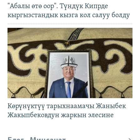
"Абалы өтө оор". Түндүк Кипрде
кыргызстандык кызга кол салуу болду
Көрүнүктүү тарыхнаамачы Жаныбек
Жакыпбековдун жаркын элесине