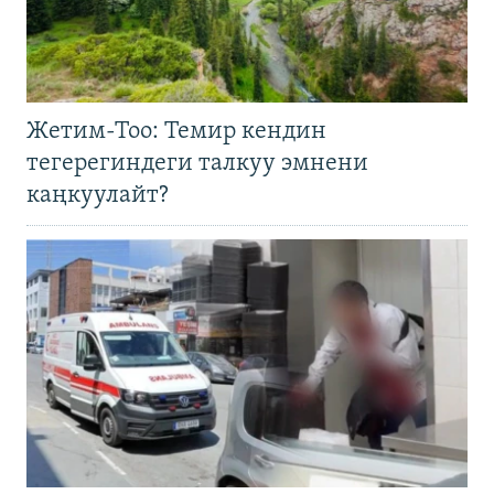
Жетим-Тоо: Темир кендин
тегерегиндеги талкуу эмнени
каңкуулайт?