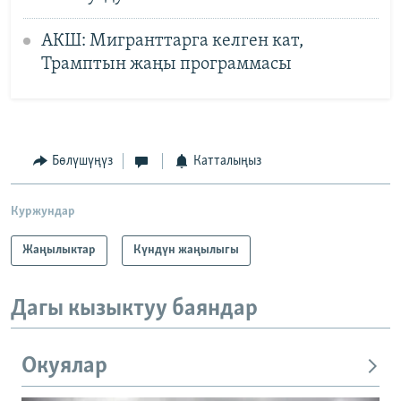
АКШ: Мигранттарга келген кат,
Трамптын жаңы программасы
Бөлүшүңүз
Катталыңыз
Куржундар
Жаңылыктар
Күндүн жаңылыгы
Дагы кызыктуу баяндар
Окуялар