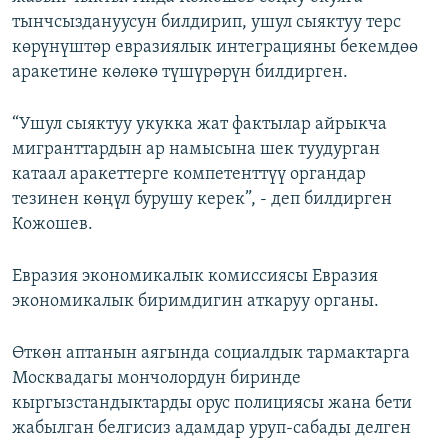
тынчсыздануусун билдирип, ушул сыяктуу терс
көрүнүштөр евразиялык интеграцияны бекемдөө
аракетине көлөкө түшүрөрүн билдирген.
“Ушул сыяктуу укукка жат фактылар айрыкча
мигранттардын ар намысына шек туудурган
катаал аракеттерге компетенттүү органдар
тезинен көңүл бурушу керек”, - деп билдирген
Кожошев.
Евразия экономикалык комиссиясы Евразия
экономикалык биримдигин аткаруу органы.
Өткөн аптанын аягында социалдык тармактарга
Москвадагы мончолордун биринде
кыргызстандыктарды орус полициясы жана бети
жабылган белгисиз адамдар уруп-сабады делген