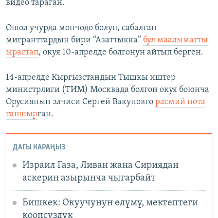
видео тараган.
Ошол учурда мончодо болуп, сабалган
мигранттардын бири “Азаттыкка”
бул маалыматты
ырастап
, окуя 10-апрелде болгонун айтып берген.
14-апрелде Кыргызстандын Тышкы иштер
министрлиги (ТИМ) Москвада болгон окуя боюнча
Орусиянын элчиси Сергей Вакуновго
расмий нота
тапшыр
ган.
ДАГЫ КАРАҢЫЗ
Израил Газа, Ливан жана Сириядан
аскерин азырынча чыгарбайт
Бишкек: Окуучунун өлүмү, мектептеги
коопсуздук