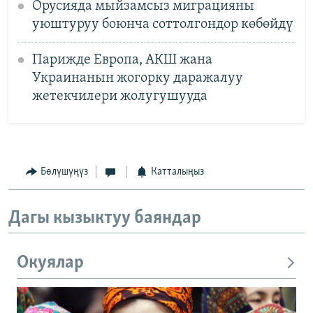
Орусияда мыйзамсыз миграцияны
уюштуруу боюнча соттолгондор көбөйдү
Парижде Европа, АКШ жана
Украинанын жогорку даражалуу
жетекчилери жолугушууда
Бөлүшүңүз
Катталыңыз
Дагы кызыктуу баяндар
Окуялар