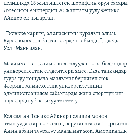
полицияда 18 жыл иштеген шерифтин орун басары
Джессики Айкнердин 20 жаштагы уулу Феникс
Айкнер ок чыгарган.
“Тилекке каршы, ал апасынын куралын алган.
Курал кылмыш болгон жерден табылды”, - деди
Уолт Макнилан.
Маалыматка ылайык, кол салуудан каза болгондор
университеттин студенттери эмес. Каза тапкандар
тууралуу кошумча маалымат берилген жок.
Флорида мамлекеттик университетинин
администрациясы сабактарды жана спорттук иш-
чараларды убактылуу токтотту.
Кол салган Феникс Айкнер полиция менен
атышууда жаракат алып, ооруканага жаткырылган.
Анын абалы тууралуу маалымат жок. Америкалык