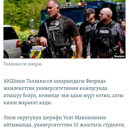
ОНЛАЙН ШЕРИНЕ
ЭЖЕ-СИҢДИЛЕР
АЗАТТЫК+
ЫҢГАЙСЫЗ СУРООЛОР
ЭЕ/АРнун бардык сайттары
Таллахасси шаары.
АКШнын Таллахасси шаарындагы Флорида
мамлекеттик университетинин кампусунда
атышуу болуп, кеминде эки адам мүрт кетип, алты
киши жаракат алды.
Лион округунун шерифи Уолт Макниланын
айтымында, университеттин 10 жаштагы студенти,