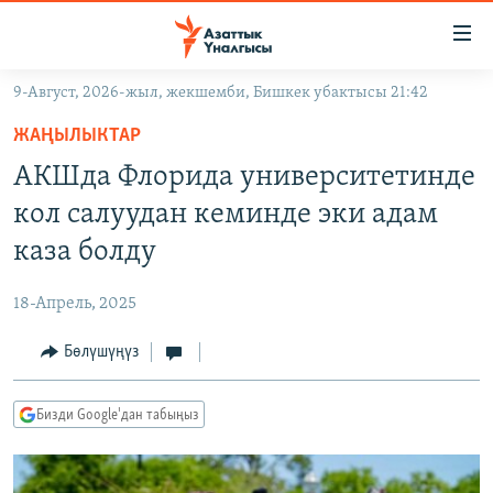
Линктер
Мазмунга
өтүңүз
9-Август, 2026-жыл, жекшемби, Бишкек убактысы 21:42
Навигацияга
ЖАҢЫЛЫКТАР
өтүңүз
ЖАҢЫЛЫКТАР
КЫРГЫЗСТАН
Издөөгө
АКШда Флорида университетинде
салыңыз
ДҮЙНӨ
КЫРГЫЗСТАН
кол салуудан кеминде эки адам
УКРАИНА
САЯСАТ
ДҮЙНӨ
каза болду
АТАЙЫН ИЛИКТӨӨ
ЭКОНОМИКА
БОРБОР АЗИЯ
18-Апрель, 2025
ТВ ПРОГРАММАЛАР
МАДАНИЯТ
Бөлүшүңүз
ПОДКАСТ
БҮГҮН АЗАТТЫКТА
ӨЗГӨЧӨ ПИКИР
ЭКСПЕРТТЕР ТАЛДАЙТ
Бизди Google'дан табыңыз
БИЗ ЖАНА ДҮЙНӨ
Русский
ДАНИСТЕ