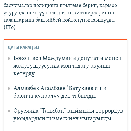
басылмалар полицияга шилтеме берип, кармоо
учурунда шектүү полиция кызматкерлеринин
талаптарына баш ийбей койгонун жазышууда.
(BTo)
ДАГЫ КАРАҢЫЗ
Бөкөнтаев Мамдуманы депутаты менен
жолугушуусунда мончодогу окуяны
көтөрдү
Алмазбек Атамбаев "Батукаев иши"
боюнча күнөөлүү деп табылды
Орусияда "Талибан" кыймылы террордук
уюмдардын тизмесинен чыгарылды