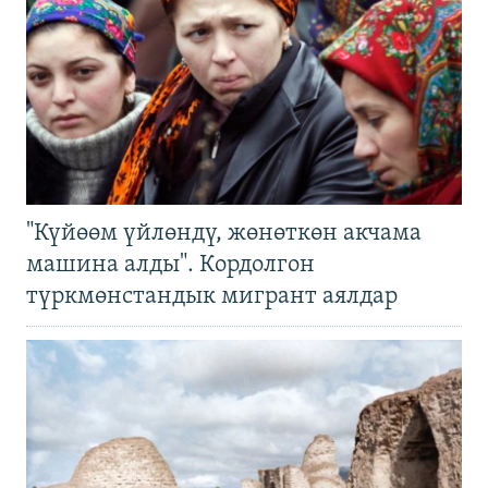
"Күйөөм үйлөндү, жөнөткөн акчама
машина алды". Кордолгон
түркмөнстандык мигрант аялдар