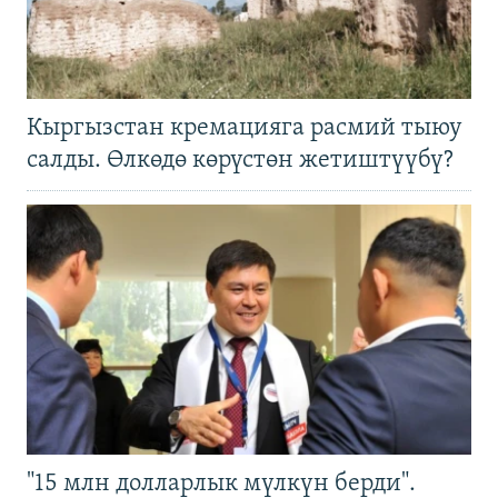
Кыргызстан кремацияга расмий тыюу
салды. Өлкөдө көрүстөн жетиштүүбү?
"15 млн долларлык мүлкүн берди".