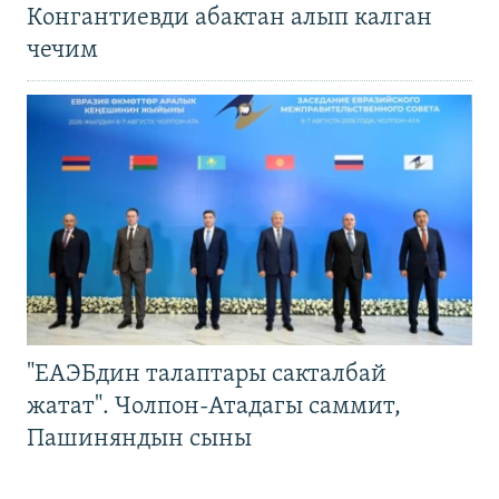
Конгантиевди абактан алып калган
чечим
"ЕАЭБдин талаптары сакталбай
жатат". Чолпон-Атадагы саммит,
Пашиняндын сыны