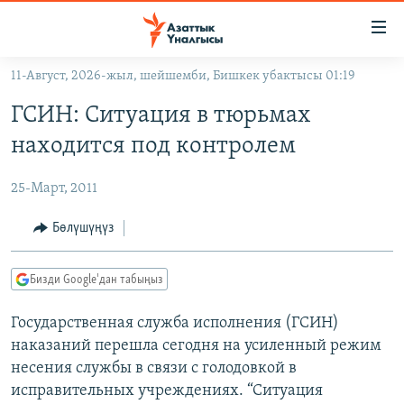
Линктер
Мазмунга
өтүңүз
11-Август, 2026-жыл, шейшемби, Бишкек убактысы 01:19
Навигацияга
ЖАҢЫЛЫКТАР
өтүңүз
ГСИН: Ситуация в тюрьмах
КЫРГЫЗСТАН
Издөөгө
находится под контролем
салыңыз
ДҮЙНӨ
КЫРГЫЗСТАН
25-Март, 2011
УКРАИНА
САЯСАТ
ДҮЙНӨ
АТАЙЫН ИЛИКТӨӨ
ЭКОНОМИКА
БОРБОР АЗИЯ
Бөлүшүңүз
ТВ ПРОГРАММАЛАР
МАДАНИЯТ
Бизди Google'дан табыңыз
ПОДКАСТ
БҮГҮН АЗАТТЫКТА
Государственная служба исполнения (ГСИН)
ӨЗГӨЧӨ ПИКИР
ЭКСПЕРТТЕР ТАЛДАЙТ
наказаний перешла сегодня на усиленный режим
БИЗ ЖАНА ДҮЙНӨ
несения службы в связи с голодовкой в
Русский
ДАНИСТЕ
исправительных учреждениях. “Ситуация