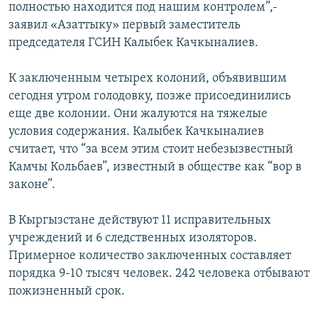
полностью находится под нашим контролем”,-
ОНЛАЙН ШЕРИНЕ
ЭЖЕ-СИҢДИЛЕР
заявил «Азаттыку» первый заместитель
АЗАТТЫК+
председателя ГСИН Калыбек Качкыналиев.
ЫҢГАЙСЫЗ СУРООЛОР
К заключенным четырех колоний, объявившим
сегодня утром голодовку, позже присоединились
ЭЕ/АРнун бардык сайттары
еще две колонии. Они жалуются на тяжелые
условия содержания. Калыбек Качкыналиев
считает, что “за всем этим стоит небезызвестный
Камчы Кольбаев”, известный в обществе как “вор в
законе”.
В Кыргызстане действуют 11 исправительных
учреждений и 6 следственных изоляторов.
Примерное количество заключенных составляет
порядка 9-10 тысяч человек. 242 человека отбывают
пожизненный срок.