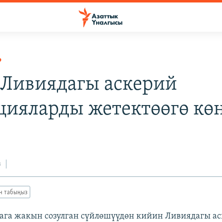
Р
Ливиядагы аскерий
цияларды жетектөөгө кө
з
ан табыңыз
ага жакын созулган сүйлөшүүдөн кийин Ливиядагы а