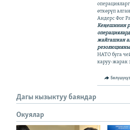
ЭЖЕ-СИҢДИЛЕР
операциялар
өткөрүп алга
АЗАТТЫК+
Андерс Фог Ра
ЫҢГАЙСЫЗ СУРООЛОР
Кеңешинин р
операциялард
жайгашкан а
резолюциянын
НАТО буга че
каруу-жарак 
Бөлүшүңү
Дагы кызыктуу баяндар
Окуялар