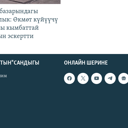
базарындагы
лык: Өкмөт күйүүчү
гы кымбаттай
ын эскертти
КТЫН" САНДЫГЫ
ОНЛАЙН ШЕРИНЕ
лим