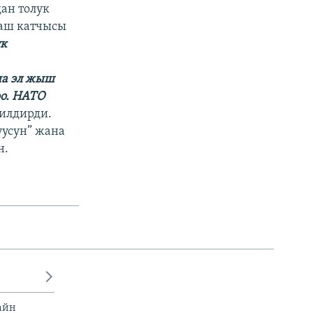
ан толук
баш катчысы
ук
на эл жыш
о. НАТО
билдирди.
уусун” жана
н.
айн