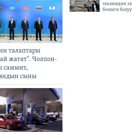
таалимдин эл
бешиги болуу
ин талаптары
ай жатат". Чолпон-
ы саммит,
яндын сыны