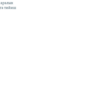
 аралык
га тийиш