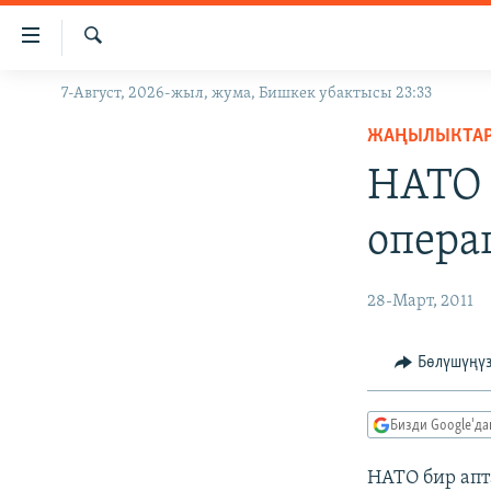
Линктер
Мазмунга
өтүңүз
Издөө
7-Август, 2026-жыл, жума, Бишкек убактысы 23:33
ЖАҢЫЛЫКТАР
Навигацияга
өтүңүз
ЖАҢЫЛЫКТА
КЫРГЫЗСТАН
Издөөгө
НАТО 
ДҮЙНӨ
КЫРГЫЗСТАН
салыңыз
УКРАИНА
САЯСАТ
ДҮЙНӨ
опера
АТАЙЫН ИЛИКТӨӨ
ЭКОНОМИКА
БОРБОР АЗИЯ
ТВ ПРОГРАММАЛАР
МАДАНИЯТ
28-Март, 2011
ПОДКАСТ
БҮГҮН АЗАТТЫКТА
Бөлүшүңү
ӨЗГӨЧӨ ПИКИР
ЭКСПЕРТТЕР ТАЛДАЙТ
БИЗ ЖАНА ДҮЙНӨ
Бизди Google'д
ДАНИСТЕ
НАТО бир апт