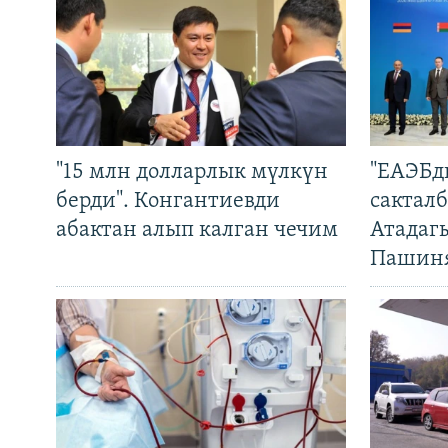
"15 млн долларлык мүлкүн
"ЕАЭБд
берди". Конгантиевди
сакталб
абактан алып калган чечим
Атадаг
Пашин