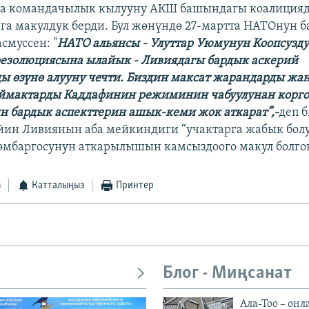
га командачылык кылууну АКШ башындагы коалицияд
нга макулдук берди. Бул жөнүндө 27-мартта НАТОнун 
смуссен: "
НАТО альянсы - Улуттар Уюмунун Коопсузд
езолюциясына ылайык - Ливиядагы бардык аскерий
ы өзүнө алууну чечти. Биздин максат жарандарды жа
ймактарды Каддафинин режиминин чабуулунан корго
 бардык аспекттерин ашык-кеми жок аткарат”,-
деп 
йин Ливиянын аба мейкиндиги “учактарга жабык бол
эмбаргосунун аткарылышын камсыздоого макул болго
з
Катталыңыз
Принтер
Блог - Миңсанат
Ала-Тоо – онл