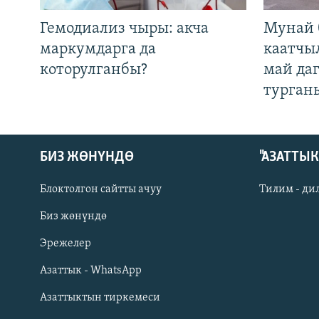
Гемодиализ чыры: акча
Мунай 
маркумдарга да
каатчы
которулганбы?
май да
турган
БИЗ ЖӨНҮНДӨ
"АЗАТТЫ
Блоктолгон сайтты ачуу
Тилим - ди
Биз жөнүндө
Русский
Эрежелер
Азаттык - WhatsApp
ОНЛАЙН ШЕРИНЕ
Азаттыктын тиркемеси