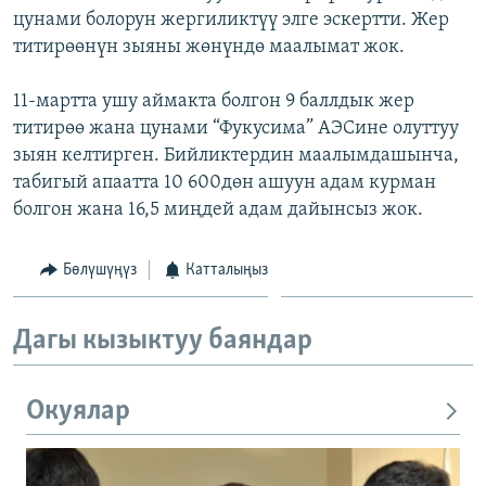
цунами болорун жергиликтүү элге эскертти. Жер
ОНЛАЙН ШЕРИНЕ
ЭЖЕ-СИҢДИЛЕР
титирөөнүн зыяны жөнүндө маалымат жок.
АЗАТТЫК+
ЫҢГАЙСЫЗ СУРООЛОР
11-мартта ушу аймакта болгон 9 баллдык жер
титирөө жана цунами “Фукусима” АЭСине олуттуу
зыян келтирген. Бийликтердин маалымдашынча,
ЭЕ/АРнун бардык сайттары
табигый апаатта 10 600дөн ашуун адам курман
болгон жана 16,5 миңдей адам дайынсыз жок.
Бөлүшүңүз
Катталыңыз
Дагы кызыктуу баяндар
Окуялар