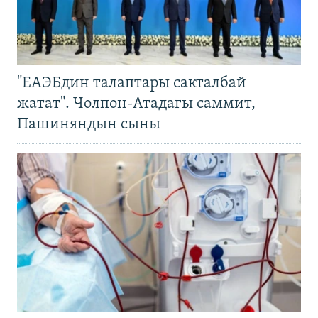
"ЕАЭБдин талаптары сакталбай
жатат". Чолпон-Атадагы саммит,
Пашиняндын сыны