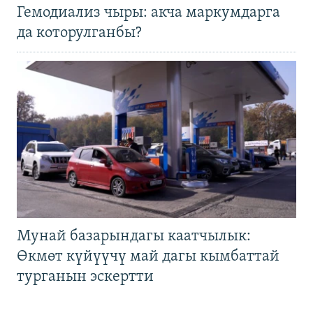
Гемодиализ чыры: акча маркумдарга
да которулганбы?
Мунай базарындагы каатчылык:
Өкмөт күйүүчү май дагы кымбаттай
турганын эскертти