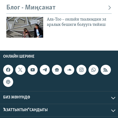
Блог - Миңсанат
Ала-Тоо – онлайн таалимдин эл
аралык бешиги болууга тийиш
ОНЛАЙН ШЕРИНЕ
БИЗ ЖӨНҮНДӨ
"АЗАТТЫКТЫН" САНДЫГЫ