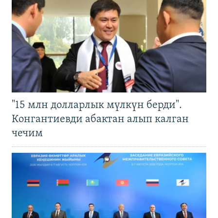
"15 млн долларлык мүлкүн берди".
Конгантиевди абактан алып калган
чечим