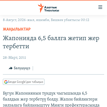
Линктер
Мазмунга
өтүңүз
8-Август, 2026-жыл, ишемби, Бишкек убактысы 00:12
Навигацияга
ЖАҢЫЛЫКТАР
өтүңүз
ЖАҢЫЛЫКТАР
КЫРГЫЗСТАН
Издөөгө
Жапонияда 6,5 баллга жетип жер
салыңыз
ДҮЙНӨ
КЫРГЫЗСТАН
тербетти
УКРАИНА
САЯСАТ
ДҮЙНӨ
28-Март, 2011
АТАЙЫН ИЛИКТӨӨ
ЭКОНОМИКА
БОРБОР АЗИЯ
ТВ ПРОГРАММАЛАР
Бөлүшүңүз
МАДАНИЯТ
ПОДКАСТ
БҮГҮН АЗАТТЫКТА
Бизди Google'дан табыңыз
ӨЗГӨЧӨ ПИКИР
ЭКСПЕРТТЕР ТАЛДАЙТ
Бүгүн Жапониянын түндүк чыгышында 6,5
БИЗ ЖАНА ДҮЙНӨ
Русский
баллдык жер тербетүү болду. Жапон бийликтери
ДАНИСТЕ
зилзалага байланыштуу Мияги префектурасында