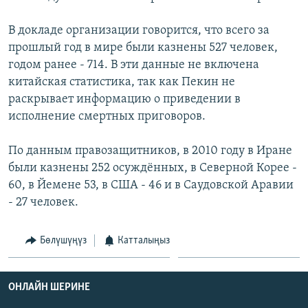
ОНЛАЙН ШЕРИНЕ
ЭЖЕ-СИҢДИЛЕР
В докладе организации говорится, что всего за
АЗАТТЫК+
прошлый год в мире были казнены 527 человек,
ЫҢГАЙСЫЗ СУРООЛОР
годом ранее - 714. В эти данные не включена
китайская статистика, так как Пекин не
раскрывает информацию о приведении в
ЭЕ/АРнун бардык сайттары
исполнение смертных приговоров.
По данным правозащитников, в 2010 году в Иране
были казнены 252 осуждённых, в Северной Корее -
60, в Йемене 53, в США - 46 и в Саудовской Аравии
- 27 человек.
Бөлүшүңүз
Катталыңыз
ОНЛАЙН ШЕРИНЕ