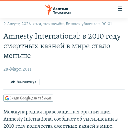
Линктер
Мазмунга
өтүңүз
9-Август, 2026-жыл, жекшемби, Бишкек убактысы 00:01
Навигацияга
ЖАҢЫЛЫКТАР
өтүңүз
Amnesty International: в 2010 году
КЫРГЫЗСТАН
Издөөгө
смертных казней в мире стало
салыңыз
ДҮЙНӨ
КЫРГЫЗСТАН
меньше
УКРАИНА
САЯСАТ
ДҮЙНӨ
28-Март, 2011
АТАЙЫН ИЛИКТӨӨ
ЭКОНОМИКА
БОРБОР АЗИЯ
ТВ ПРОГРАММАЛАР
Бөлүшүңүз
МАДАНИЯТ
ПОДКАСТ
БҮГҮН АЗАТТЫКТА
Бизди Google'дан табыңыз
ӨЗГӨЧӨ ПИКИР
ЭКСПЕРТТЕР ТАЛДАЙТ
Международная правозащитная организация
БИЗ ЖАНА ДҮЙНӨ
Русский
Amnesty International сообщает об уменьшении в
ДАНИСТЕ
2010 году количества смертных казней в мире.