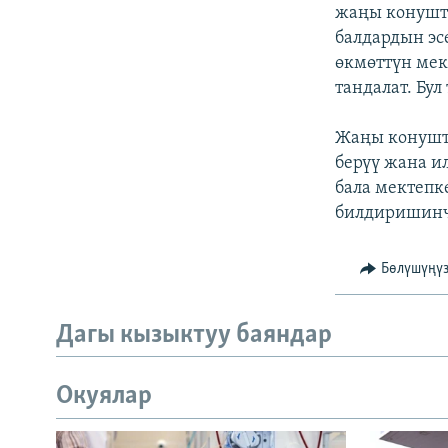
ЭЖЕ-СИҢДИЛЕР
жаңы конушта
балдардын эс
АЗАТТЫК+
өкмөттүн ме
ЫҢГАЙСЫЗ СУРООЛОР
тандалат. Бу
Жаңы конушта
берүү жана и
бала мектепк
билдиришинче
Бөлүшүңү
Дагы кызыктуу баяндар
Окуялар