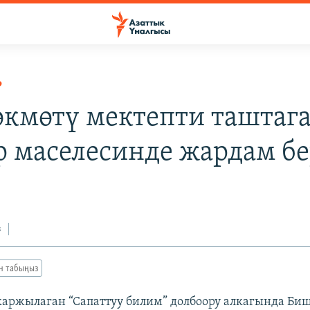
Р
кмөтү мектепти таштаг
р маселесинде жардам бе
з
ан табыңыз
аржылаган “Сапаттуу билим” долбоору алкагында Биш