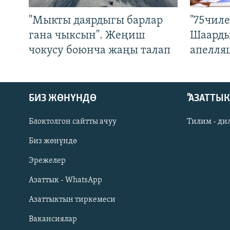
"Мыкты даярдыгы барлар
"75чиле
гана чыксын". Жеңиш
Шаарды
чокусу боюнча жаңы талап
апелля
БИЗ ЖӨНҮНДӨ
"АЗАТТЫ
Блоктолгон сайтты ачуу
Тилим - ди
Биз жөнүндө
Русский
Эрежелер
Азаттык - WhatsApp
ОНЛАЙН ШЕРИНЕ
Азаттыктын тиркемеси
Вакансиялар