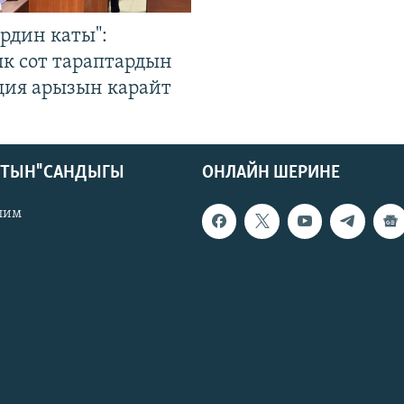
рдин каты":
к сот тараптардын
ция арызын карайт
КТЫН" САНДЫГЫ
ОНЛАЙН ШЕРИНЕ
лим