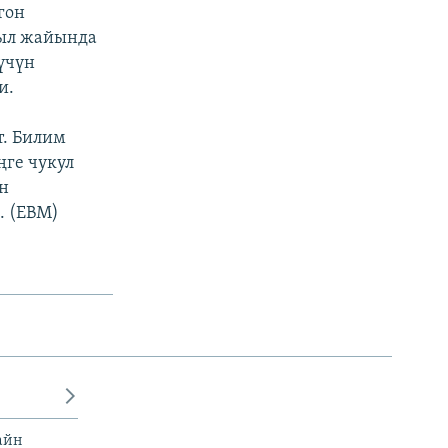
гон
йыл жайында
үчүн
и.
т. Билим
ге чукул
н
. (EBM)
айн