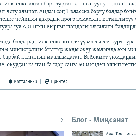
 мектепке алгач бара турган жана окууну таштап кой
еп-чоту алынат. Андан соң 1-класска барчу балдар бы
ктепке чейинки даярдык программасына катыштыруу 
л тууралуу АКШнын Кыргызстандагы элчилиги билдирд
рда балдарды мектепке киргизүү маселеси курч тура
лим министрлиги былтыр жаңы окуу жылында эки миң
е барбай калганын маалымдаган. Бейөкмөт уюмдарды
, окуудан калган балдар саны 60 миңден ашып кетти
з
Катталыңыз
Принтер
Блог - Миңсанат
Ала-Тоо – онл