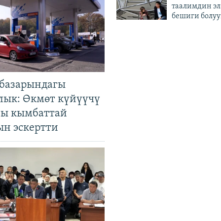
таалимдин эл
бешиги болуу
базарындагы
лык: Өкмөт күйүүчү
гы кымбаттай
ын эскертти