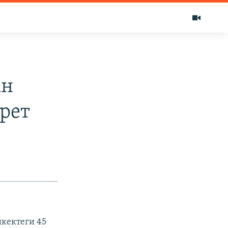
ан
рет
кектеги 45