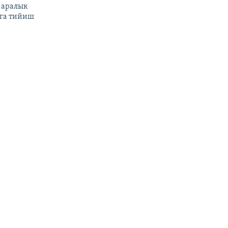
 аралык
га тийиш