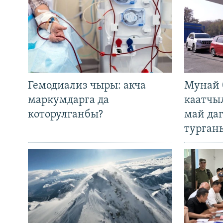
Гемодиализ чыры: акча
Мунай 
маркумдарга да
каатчы
которулганбы?
май да
турган