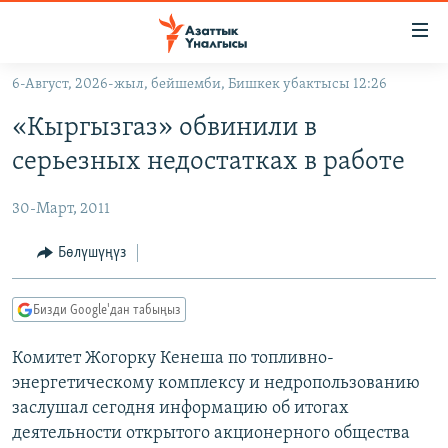
Линктер
Мазмунга
өтүңүз
6-Август, 2026-жыл, бейшемби, Бишкек убактысы 12:26
Навигацияга
ЖАҢЫЛЫКТАР
өтүңүз
«Кыргызгаз» обвинили в
КЫРГЫЗСТАН
Издөөгө
серьезных недостатках в работе
салыңыз
ДҮЙНӨ
КЫРГЫЗСТАН
30-Март, 2011
УКРАИНА
САЯСАТ
ДҮЙНӨ
АТАЙЫН ИЛИКТӨӨ
ЭКОНОМИКА
БОРБОР АЗИЯ
Бөлүшүңүз
ТВ ПРОГРАММАЛАР
МАДАНИЯТ
Бизди Google'дан табыңыз
ПОДКАСТ
БҮГҮН АЗАТТЫКТА
Комитет Жогорку Кенеша по топливно-
ӨЗГӨЧӨ ПИКИР
ЭКСПЕРТТЕР ТАЛДАЙТ
энергетическому комплексу и недропользованию
БИЗ ЖАНА ДҮЙНӨ
заслушал сегодня информацию об итогах
Русский
ДАНИСТЕ
деятельности открытого акционерного общества