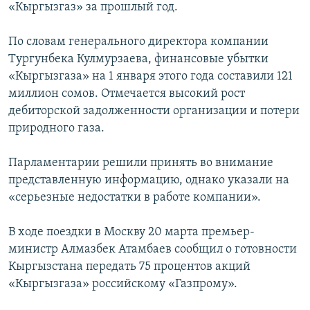
«Кыргызгаз» за прошлый год.
ОНЛАЙН ШЕРИНЕ
ЭЖЕ-СИҢДИЛЕР
АЗАТТЫК+
По словам генерального директора компании
Тургунбека Кулмурзаева, финансовые убытки
ЫҢГАЙСЫЗ СУРООЛОР
«Кыргызгаза» на 1 января этого года составили 121
миллион сомов. Отмечается высокий рост
ЭЕ/АРнун бардык сайттары
дебиторской задолженности организации и потери
природного газа.
Парламентарии решили принять во внимание
представленную информацию, однако указали на
«серьезные недостатки в работе компании».
В ходе поездки в Москву 20 марта премьер-
министр Алмазбек Атамбаев сообщил о готовности
Кыргызстана передать 75 процентов акций
«Кыргызгаза» российскому «Газпрому».