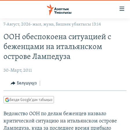
Линктер
Мазмунга
өтүңүз
7-Август, 2026-жыл, жума, Бишкек убактысы 13:14
Навигацияга
ЖАҢЫЛЫКТАР
өтүңүз
ООН обеспокоена ситуацией с
КЫРГЫЗСТАН
Издөөгө
беженцами на итальянском
салыңыз
ДҮЙНӨ
КЫРГЫЗСТАН
острове Лампедуза
УКРАИНА
САЯСАТ
ДҮЙНӨ
30-Март, 2011
АТАЙЫН ИЛИКТӨӨ
ЭКОНОМИКА
БОРБОР АЗИЯ
ТВ ПРОГРАММАЛАР
Бөлүшүңүз
МАДАНИЯТ
ПОДКАСТ
БҮГҮН АЗАТТЫКТА
Бизди Google'дан табыңыз
ӨЗГӨЧӨ ПИКИР
ЭКСПЕРТТЕР ТАЛДАЙТ
Ведомство ООН по делам беженцев назвало
БИЗ ЖАНА ДҮЙНӨ
Русский
критической ситуацию на итальянском острове
ДАНИСТЕ
Лампедуза, куда за последнее время прибыло