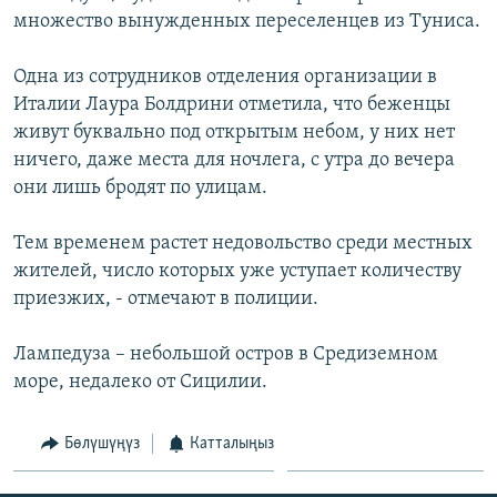
ОНЛАЙН ШЕРИНЕ
множество вынужденных переселенцев из Туниса.
ЭЖЕ-СИҢДИЛЕР
АЗАТТЫК+
Одна из сотрудников отделения организации в
ЫҢГАЙСЫЗ СУРООЛОР
Италии Лаура Болдрини отметила, что беженцы
живут буквально под открытым небом, у них нет
ничего, даже места для ночлега, с утра до вечера
ЭЕ/АРнун бардык сайттары
они лишь бродят по улицам.
Тем временем растет недовольство среди местных
жителей, число которых уже уступает количеству
приезжих, - отмечают в полиции.
Лампедуза – небольшой остров в Средиземном
море, недалеко от Сицилии.
Бөлүшүңүз
Катталыңыз