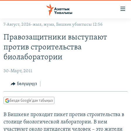
Линктер
Мазмунга
өтүңүз
7-Август, 2026-жыл, жума, Бишкек убактысы 12:56
Навигацияга
ЖАҢЫЛЫКТАР
өтүңүз
Правозащитники выступают
КЫРГЫЗСТАН
Издөөгө
против строительства
салыңыз
ДҮЙНӨ
КЫРГЫЗСТАН
биолаборатории
УКРАИНА
САЯСАТ
ДҮЙНӨ
30-Март, 2011
АТАЙЫН ИЛИКТӨӨ
ЭКОНОМИКА
БОРБОР АЗИЯ
ТВ ПРОГРАММАЛАР
Бөлүшүңүз
МАДАНИЯТ
ПОДКАСТ
БҮГҮН АЗАТТЫКТА
Бизди Google'дан табыңыз
ӨЗГӨЧӨ ПИКИР
ЭКСПЕРТТЕР ТАЛДАЙТ
В Бишкеке проходит пикет против строительства в
БИЗ ЖАНА ДҮЙНӨ
Русский
столице биологической лаборатории. В нем
ДАНИСТЕ
участвуют около пятидесяти человек – это жители