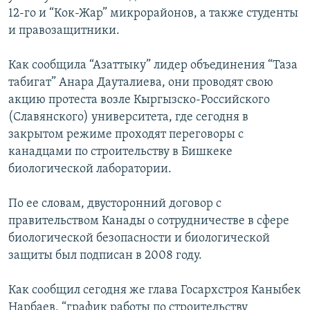
ОНЛАЙН ШЕРИНЕ
12-го и “Кок-Жар” микрорайонов, а также студенты
ЭЖЕ-СИҢДИЛЕР
и правозащитники.
АЗАТТЫК+
ЫҢГАЙСЫЗ СУРООЛОР
Как сообщила “Азаттыку” лидер объединения “Таза
табигат” Анара Дауталиева, они проводят свою
акцию протеста возле Кыргызско-Российского
ЭЕ/АРнун бардык сайттары
(Славянского) университета, где сегодня в
закрытом режиме проходят переговоры с
канадцами по строительству в Бишкеке
биологической лаборатории.
По ее словам, двусторонний договор с
правительством Канады о сотрудничестве в сфере
биологической безопасности и биологической
защиты был подписан в 2008 году.
Как сообщил сегодня же глава Госархстроя Каныбек
Нарбаев, “график работы по строительству