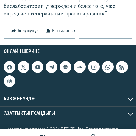
биолаборатории утвержден и более того, уже
определен генеральный проектировщик”.
Бөлүшүңүз
Катталыңыз
ОНЛАЙН ШЕРИНЕ
БИЗ ЖӨНҮНДӨ
"АЗАТТЫКТЫН" САНДЫГЫ
Азаттык үналгысы © 2026 RFE/RL, Inc. Бардык укуктар
корголгон.