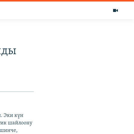
лды
. Эки күн
тик шайлоону
ишинче,