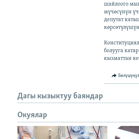
ЭЖЕ-СИҢДИЛЕР
шайлоого мый
мүчөсүнүн үч
АЗАТТЫК+
депутат каты
ЫҢГАЙСЫЗ СУРООЛОР
көрсөтүлүшүн
Конституциял
болууга ката
кызматтан ке
Бөлүшүңү
Дагы кызыктуу баяндар
Окуялар