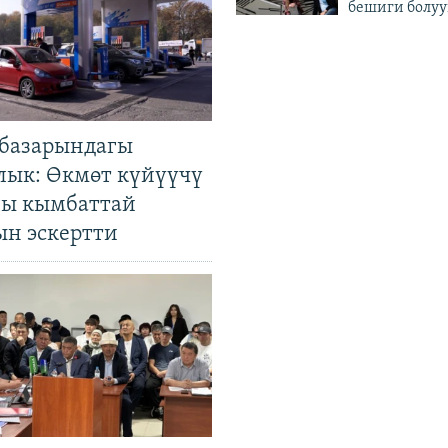
бешиги болуу
базарындагы
лык: Өкмөт күйүүчү
гы кымбаттай
ын эскертти