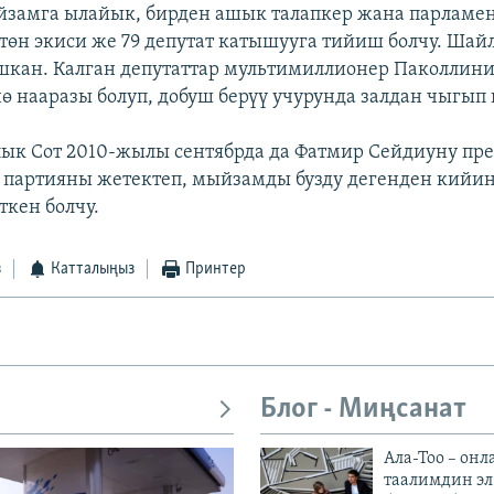
замга ылайык, бирден ашык талапкер жана парламен
төн экиси же 79 депутат катышууга тийиш болчу. Шайл
шкан. Калган депутаттар мультимиллионер Паколлин
ө нааразы болуп, добуш берүү учурунда залдан чыгып 
ык Сот 2010-жылы сентябрда да Фатмир Сейдиуну пр
р партияны жетектеп, мыйзамды бузду дегенден кийин
ткен болчу.
з
Катталыңыз
Принтер
Блог - Миңсанат
Ала-Тоо – онл
таалимдин эл