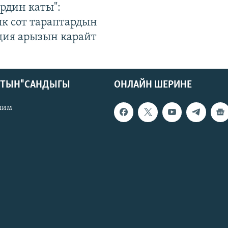
рдин каты":
к сот тараптардын
ция арызын карайт
КТЫН" САНДЫГЫ
ОНЛАЙН ШЕРИНЕ
лим