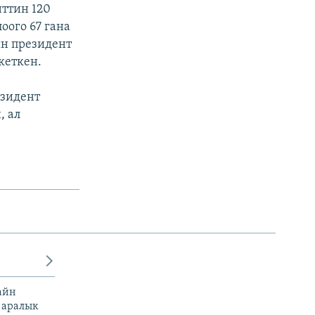
ттин 120
оого 67 гана
ин президент
кеткен.
езидент
, ал
айн
 аралык