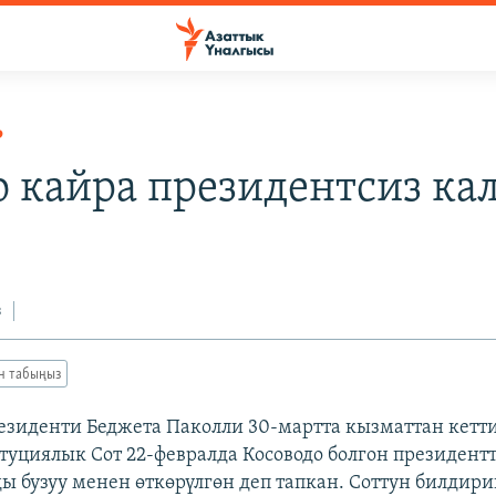
Р
о кайра президентсиз ка
з
ан табыңыз
езиденти Беджета Паколли 30-мартта кызматтан кетти
туциялык Сот 22-февралда Косоводо болгон президент
 бузуу менен өткөрүлгөн деп тапкан. Соттун билдир