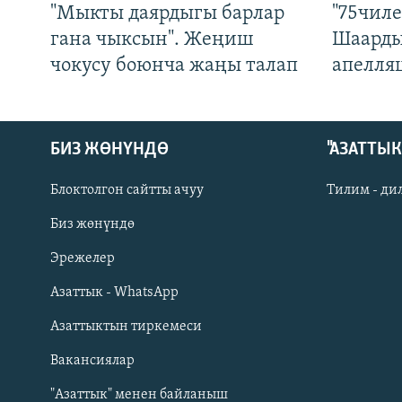
"Мыкты даярдыгы барлар
"75чиле
гана чыксын". Жеңиш
Шаарды
чокусу боюнча жаңы талап
апелля
БИЗ ЖӨНҮНДӨ
"АЗАТТЫ
Блоктолгон сайтты ачуу
Тилим - ди
Биз жөнүндө
Русский
Эрежелер
Азаттык - WhatsApp
ОНЛАЙН ШЕРИНЕ
Азаттыктын тиркемеси
Вакансиялар
"Азаттык" менен байланыш