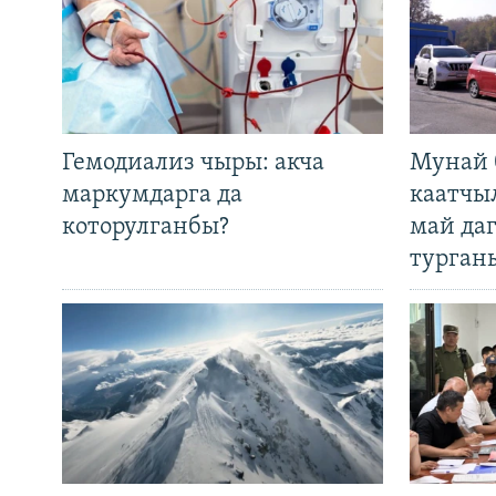
Гемодиализ чыры: акча
Мунай 
маркумдарга да
каатчы
которулганбы?
май да
турган