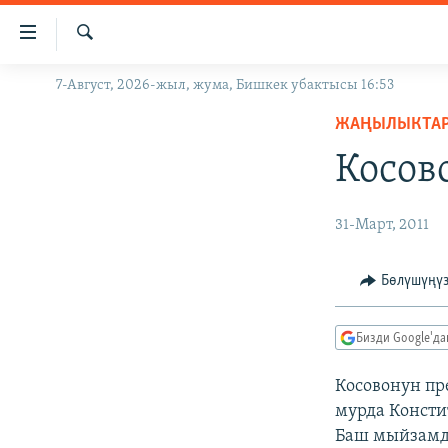
Линктер
Мазмунга
өтүңүз
Издөө
7-Август, 2026-жыл, жума, Бишкек убактысы 16:53
ЖАҢЫЛЫКТАР
Навигацияга
өтүңүз
ЖАҢЫЛЫКТА
КЫРГЫЗСТАН
Издөөгө
Косов
ДҮЙНӨ
КЫРГЫЗСТАН
салыңыз
УКРАИНА
САЯСАТ
ДҮЙНӨ
31-Март, 2011
АТАЙЫН ИЛИКТӨӨ
ЭКОНОМИКА
БОРБОР АЗИЯ
ТВ ПРОГРАММАЛАР
МАДАНИЯТ
Бөлүшүңү
ПОДКАСТ
БҮГҮН АЗАТТЫКТА
Бизди Google'д
ӨЗГӨЧӨ ПИКИР
ЭКСПЕРТТЕР ТАЛДАЙТ
БИЗ ЖАНА ДҮЙНӨ
Косовонун пр
мурда Консти
ДАНИСТЕ
Баш мыйзамды