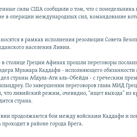
енные силы США сообщили о том, что с понедельника 
ие в операции международных сил, командование кот
носятся в рамках исполнения резолюции Совета Безо
жданского населения Ливии.
е в столице Греции Афинах прошли переговоры послан
идера Муамара Каддафи - исполняющего обязанности
дел страны Абдула-Ати аль-Обейди - с греческим пре
апандреу. По завершении переговоров глава МИД Гре
, что ливийский режим, очевидно, "ищет выхода" из к
дится страна.
ивии продолжаются бои между войсками Каддафи и по
 проходит в районе города Брега.