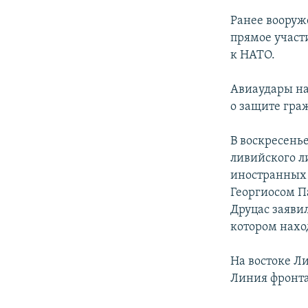
ЭЖЕ-СИҢДИЛЕР
Ранее вооруж
АЗАТТЫК+
прямое участ
ЫҢГАЙСЫЗ СУРООЛОР
к НАТО.
Авиаудары на
о защите гра
В воскресень
ливийского л
иностранных 
Георгиосом П
Друцас заявил
котором нахо
На востоке Л
Линия фронта