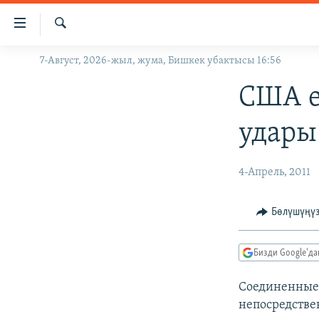
Линктер
Мазмунга
өтүңүз
Издөө
7-Август, 2026-жыл, жума, Бишкек убактысы 16:56
ЖАҢЫЛЫКТАР
Навигацияга
өтүңүз
КЫРГЫЗСТАН
США е
Издөөгө
ДҮЙНӨ
КЫРГЫЗСТАН
салыңыз
удары
УКРАИНА
САЯСАТ
ДҮЙНӨ
АТАЙЫН ИЛИКТӨӨ
ЭКОНОМИКА
БОРБОР АЗИЯ
4-Апрель, 2011
ТВ ПРОГРАММАЛАР
МАДАНИЯТ
Бөлүшүңү
ПОДКАСТ
БҮГҮН АЗАТТЫКТА
ӨЗГӨЧӨ ПИКИР
ЭКСПЕРТТЕР ТАЛДАЙТ
Бизди Google'д
БИЗ ЖАНА ДҮЙНӨ
Соединенные 
ДАНИСТЕ
непосредстве