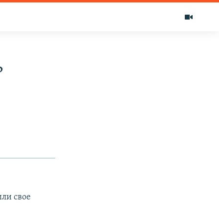
ь
или свое