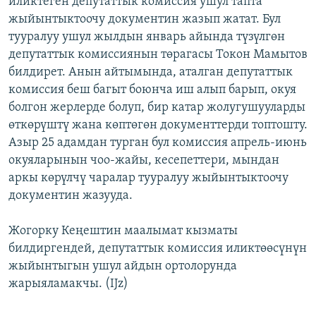
иликтеген депутаттык комиссия ушул тапта
ОНЛАЙН ШЕРИНЕ
ЭЖЕ-СИҢДИЛЕР
жыйынтыктоочу документин жазып жатат. Бул
тууралуу ушул жылдын январь айында түзүлгөн
АЗАТТЫК+
депутаттык комиссиянын төрагасы Токон Мамытов
ЫҢГАЙСЫЗ СУРООЛОР
билдирет. Анын айтымында, аталган депутаттык
комиссия беш багыт боюнча иш алып барып, окуя
болгон жерлерде болуп, бир катар жолугушууларды
ЭЕ/АРнун бардык сайттары
өткөрүштү жана көптөгөн документтерди топтошту.
Азыр 25 адамдан турган бул комиссия апрель-июнь
окуяларынын чоо-жайы, кесепеттери, мындан
аркы көрүлчү чаралар тууралуу жыйынтыктоочу
документин жазууда.
Жогорку Кеңештин маалымат кызматы
билдиргендей, депутаттык комиссия иликтөөсүнүн
жыйынтыгын ушул айдын ортолорунда
жарыяламакчы. (IJz)