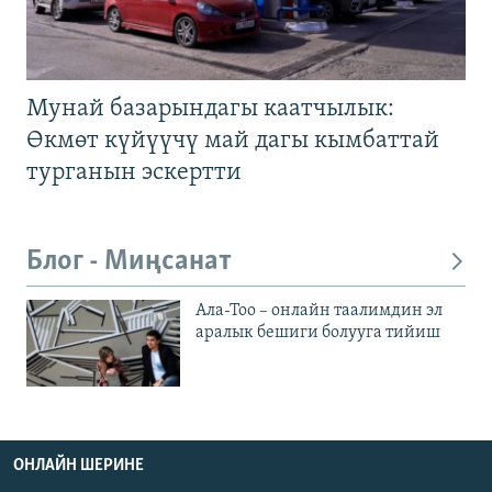
Мунай базарындагы каатчылык:
Өкмөт күйүүчү май дагы кымбаттай
турганын эскертти
Блог - Миңсанат
Ала-Тоо – онлайн таалимдин эл
аралык бешиги болууга тийиш
ОНЛАЙН ШЕРИНЕ