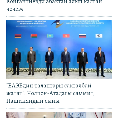
Конгантиевди абактан алып калган
чечим
"ЕАЭБдин талаптары сакталбай
жатат". Чолпон-Атадагы саммит,
Пашиняндын сыны