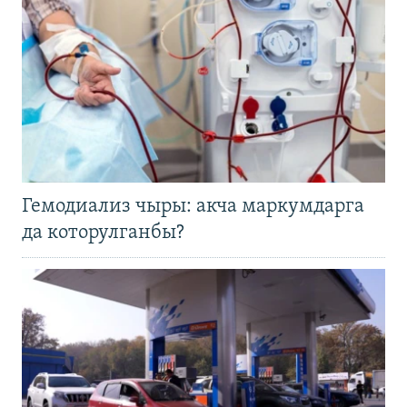
Гемодиализ чыры: акча маркумдарга
да которулганбы?