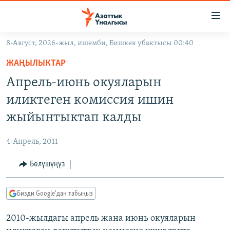
Линктер
Мазмунга
өтүңүз
8-Август, 2026-жыл, ишемби, Бишкек убактысы 00:40
Навигацияга
ЖАҢЫЛЫКТАР
өтүңүз
ЖАҢЫЛЫКТАР
КЫРГЫЗСТАН
Издөөгө
Апрель-июнь окуяларын
салыңыз
ДҮЙНӨ
КЫРГЫЗСТАН
иликтеген комиссия ишин
УКРАИНА
САЯСАТ
ДҮЙНӨ
жыйынтыктап калды
АТАЙЫН ИЛИКТӨӨ
ЭКОНОМИКА
БОРБОР АЗИЯ
4-Апрель, 2011
ТВ ПРОГРАММАЛАР
МАДАНИЯТ
Бөлүшүңүз
ПОДКАСТ
БҮГҮН АЗАТТЫКТА
ӨЗГӨЧӨ ПИКИР
ЭКСПЕРТТЕР ТАЛДАЙТ
Бизди Google'дан табыңыз
БИЗ ЖАНА ДҮЙНӨ
Русский
2010-жылдагы апрель жана июнь окуяларын
ДАНИСТЕ