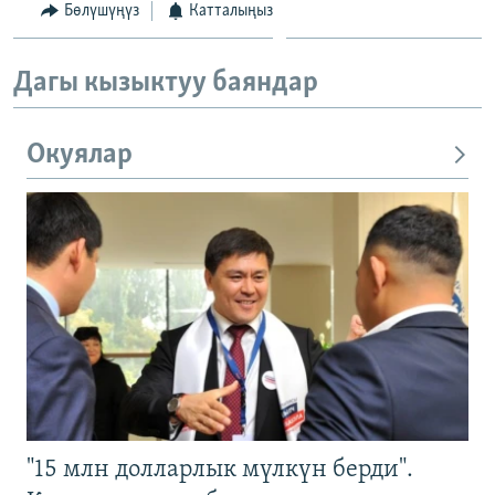
Бөлүшүңүз
Катталыңыз
Дагы кызыктуу баяндар
Окуялар
"15 млн долларлык мүлкүн берди".