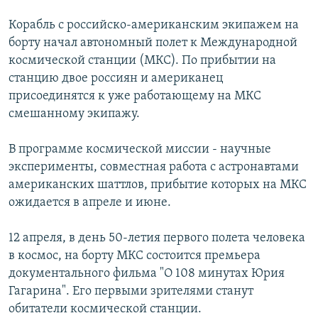
ОНЛАЙН ШЕРИНЕ
ЭЖЕ-СИҢДИЛЕР
Корабль с российско-американским экипажем на
АЗАТТЫК+
борту начал автономный полет к Международной
космической станции (МКС). По прибытии на
ЫҢГАЙСЫЗ СУРООЛОР
станцию двое россиян и американец
присоединятся к уже работающему на МКС
ЭЕ/АРнун бардык сайттары
смешанному экипажу.
В программе космической миссии - научные
эксперименты, совместная работа с астронавтами
американских шаттлов, прибытие которых на МКС
ожидается в апреле и июне.
12 апреля, в день 50-летия первого полета человека
в космос, на борту МКС состоится премьера
документального фильма "О 108 минутах Юрия
Гагарина". Его первыми зрителями станут
обитатели космической станции.