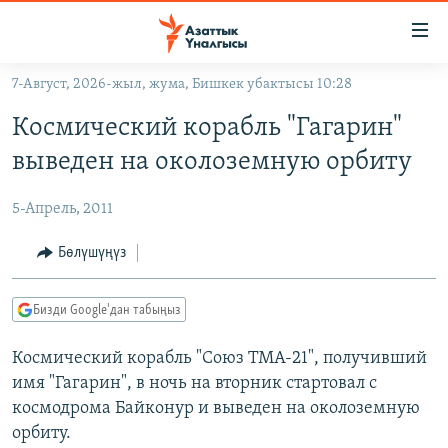
Линктер
Мазмунга
өтүңүз
7-Август, 2026-жыл, жума, Бишкек убактысы 10:28
Навигацияга
ЖАҢЫЛЫКТАР
өтүңүз
Космический корабль "Гагарин"
КЫРГЫЗСТАН
Издөөгө
выведен на околоземную орбиту
салыңыз
ДҮЙНӨ
КЫРГЫЗСТАН
5-Апрель, 2011
УКРАИНА
САЯСАТ
ДҮЙНӨ
АТАЙЫН ИЛИКТӨӨ
ЭКОНОМИКА
БОРБОР АЗИЯ
Бөлүшүңүз
ТВ ПРОГРАММАЛАР
МАДАНИЯТ
Бизди Google'дан табыңыз
ПОДКАСТ
БҮГҮН АЗАТТЫКТА
Космический корабль "Союз ТМА-21", получивший
ӨЗГӨЧӨ ПИКИР
ЭКСПЕРТТЕР ТАЛДАЙТ
имя "Гагарин", в ночь на вторник стартовал с
БИЗ ЖАНА ДҮЙНӨ
космодрома Байконур и выведен на околоземную
Русский
ДАНИСТЕ
орбиту.