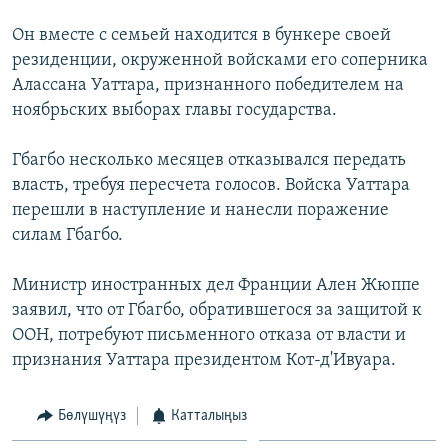
ОНЛАЙН ШЕРИНЕ
ЭЖЕ-СИҢДИЛЕР
Он вместе с семьей находится в бункере своей
АЗАТТЫК+
резиденции, окруженной войсками его соперника
Алассана Уаттара, признанного победителем на
ЫҢГАЙСЫЗ СУРООЛОР
ноябрьских выборах главы государства.
ЭЕ/АРнун бардык сайттары
Гбагбо несколько месяцев отказывался передать
власть, требуя пересчета голосов. Войска Уаттара
перешли в наступление и нанесли поражение
силам Гбагбо.
Министр иностранных дел Франции Ален Жюппе
заявил, что от Гбагбо, обратившегося за защитой к
ООН, потребуют письменного отказа от власти и
признания Уаттара президентом Кот-д'Ивуара.
Бөлүшүңүз
Катталыңыз