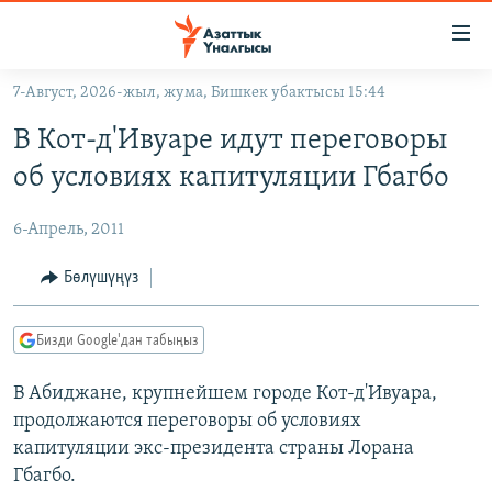
Линктер
Мазмунга
өтүңүз
7-Август, 2026-жыл, жума, Бишкек убактысы 15:44
Навигацияга
ЖАҢЫЛЫКТАР
өтүңүз
В Кот-д'Ивуаре идут переговоры
КЫРГЫЗСТАН
Издөөгө
об условиях капитуляции Гбагбо
салыңыз
ДҮЙНӨ
КЫРГЫЗСТАН
6-Апрель, 2011
УКРАИНА
САЯСАТ
ДҮЙНӨ
АТАЙЫН ИЛИКТӨӨ
ЭКОНОМИКА
БОРБОР АЗИЯ
Бөлүшүңүз
ТВ ПРОГРАММАЛАР
МАДАНИЯТ
Бизди Google'дан табыңыз
ПОДКАСТ
БҮГҮН АЗАТТЫКТА
В Абиджане, крупнейшем городе Кот-д'Ивуара,
ӨЗГӨЧӨ ПИКИР
ЭКСПЕРТТЕР ТАЛДАЙТ
продолжаются переговоры об условиях
БИЗ ЖАНА ДҮЙНӨ
капитуляции экс-президента страны Лорана
Русский
ДАНИСТЕ
Гбагбо.