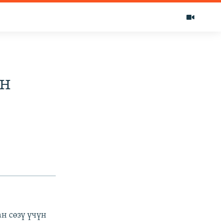
ин
н сөзү үчүн