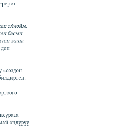
берерин
еп ойлойм.
нен басып
ктен жана
деп
у «сөздөн
билдирген.
ргоого
исурата
май өндүрүү