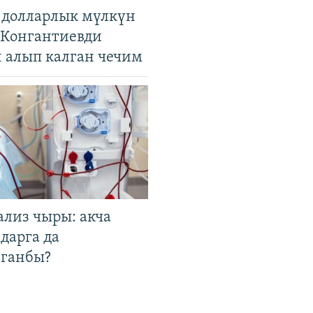
н долларлык мүлкүн
. Конгантиевди
н алып калган чечим
ализ чыры: акча
дарга да
лганбы?