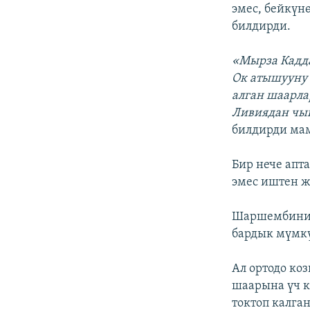
ЭЖЕ-СИҢДИЛЕР
эмес, бейкүн
билдирди.
АЗАТТЫК+
ЫҢГАЙСЫЗ СУРООЛОР
«Мырза Кадда
Ок атышууну 
алган шаарла
Ливиядан чыг
билдирди мам
Бир нече апт
эмес иштен ж
Шаршембинин
бардык мүмкү
Ал ортодо ко
шаарына үч к
токтоп калга