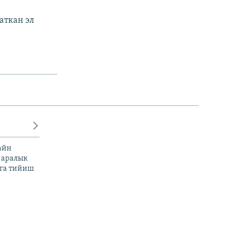
аткан эл
айн
 аралык
га тийиш