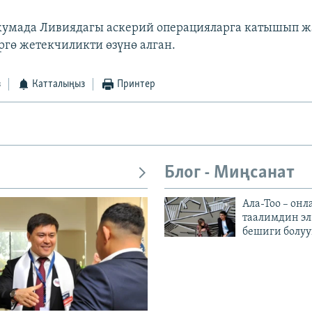
умада Ливиядагы аскерий операцияларга катышып ж
ргө жетекчиликти өзүнө алган.
з
Катталыңыз
Принтер
Блог - Миңсанат
Ала-Тоо – онл
таалимдин эл
бешиги болуу