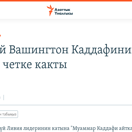
Р
й Вашингтон Каддафин
 четке какты
з
ан табыңыз
 үй Ливия лидеринин катына "Муаммар Каддафи айтка