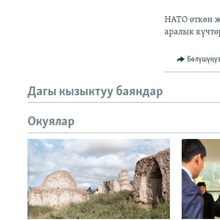
НАТО өткөн ж
аралык күчтө
Бөлүшүңү
Дагы кызыктуу баяндар
Окуялар