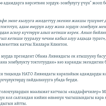
өө адамдарга көрсөткөн зордук-зомбулугу үчүн" жооп 
фи эмне кылууга милдеттүү экенин жакшы түшүнөт д
токтотуп, адам өмүрүн алуу жана зордук-зомбулук ме
рдан аскер күчтөрүн алып кетиши керек. Анын бийли
ып кетиши тууралуу чечим кабыл алуу алдыда турат»,
лекеттик катчы Хиллари Клинтон.
а мурда президент Обама Ливиядагы ок атышууну басу
ана зомбулукту токтотуудан» көз каранды экендигин 
 таңында НАТО Ливиядагы карапайым адамдарды ко
нчүлүктөрдү пайдаланууга убада берди.
зголоңчулардын маалымат катчысы «каддафичилер» М
үн кол салгандан кийин өлкөнүн чыгышындагы кара 
ндыгын айтты.