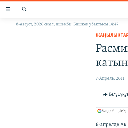
Линктер
Мазмунга
өтүңүз
Издөө
8-Август, 2026-жыл, ишемби, Бишкек убактысы 14:47
ЖАҢЫЛЫКТАР
Навигацияга
өтүңүз
ЖАҢЫЛЫКТА
КЫРГЫЗСТАН
Издөөгө
Расми
ДҮЙНӨ
КЫРГЫЗСТАН
салыңыз
УКРАИНА
САЯСАТ
ДҮЙНӨ
катын
АТАЙЫН ИЛИКТӨӨ
ЭКОНОМИКА
БОРБОР АЗИЯ
ТВ ПРОГРАММАЛАР
МАДАНИЯТ
7-Апрель, 2011
ПОДКАСТ
БҮГҮН АЗАТТЫКТА
Бөлүшүңү
ӨЗГӨЧӨ ПИКИР
ЭКСПЕРТТЕР ТАЛДАЙТ
БИЗ ЖАНА ДҮЙНӨ
Бизди Google'д
ДАНИСТЕ
6-апрелде Ак