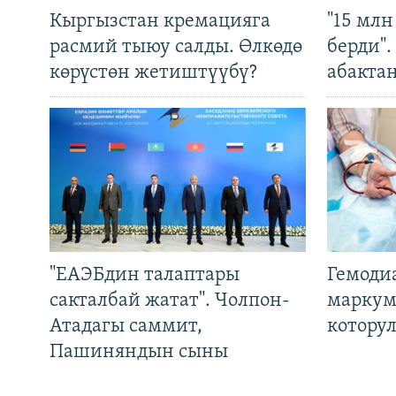
Кыргызстан кремацияга
"15 мл
расмий тыюу салды. Өлкөдө
берди"
көрүстөн жетиштүүбү?
абакта
"ЕАЭБдин талаптары
Гемоди
сакталбай жатат". Чолпон-
маркум
Атадагы саммит,
котору
Пашиняндын сыны