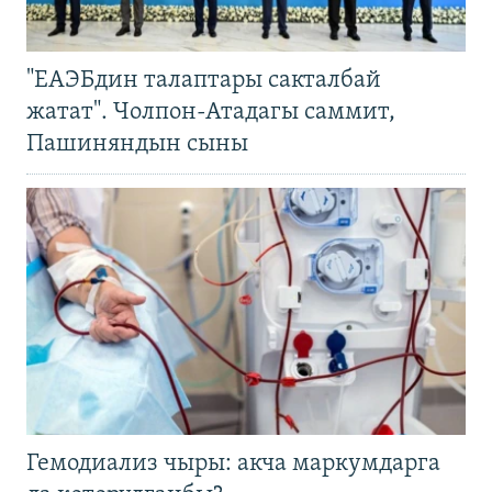
"ЕАЭБдин талаптары сакталбай
жатат". Чолпон-Атадагы саммит,
Пашиняндын сыны
Гемодиализ чыры: акча маркумдарга