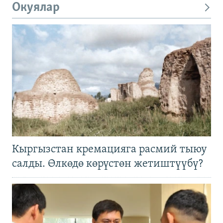
Окуялар
Кыргызстан кремацияга расмий тыюу
салды. Өлкөдө көрүстөн жетиштүүбү?