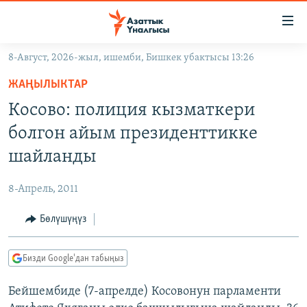
Линктер
Мазмунга
өтүңүз
8-Август, 2026-жыл, ишемби, Бишкек убактысы 13:26
Навигацияга
ЖАҢЫЛЫКТАР
өтүңүз
ЖАҢЫЛЫКТАР
КЫРГЫЗСТАН
Издөөгө
Косово: полиция кызматкери
салыңыз
ДҮЙНӨ
КЫРГЫЗСТАН
болгон айым президенттикке
УКРАИНА
САЯСАТ
ДҮЙНӨ
шайланды
АТАЙЫН ИЛИКТӨӨ
ЭКОНОМИКА
БОРБОР АЗИЯ
8-Апрель, 2011
ТВ ПРОГРАММАЛАР
МАДАНИЯТ
Бөлүшүңүз
ПОДКАСТ
БҮГҮН АЗАТТЫКТА
ӨЗГӨЧӨ ПИКИР
ЭКСПЕРТТЕР ТАЛДАЙТ
Бизди Google'дан табыңыз
БИЗ ЖАНА ДҮЙНӨ
Русский
Бейшембиде (7-апрелде) Косовонун парламенти
ДАНИСТЕ