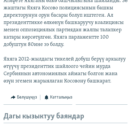
Атифете Яхяганы өлкө башчылыгына шайланды. 36
ОНЛАЙН ШЕРИНЕ
ЭЖЕ-СИҢДИЛЕР
жаштагы Яхяга Косово полициясынын башкы
директорунун орун басары болуп иштеген. Ал
АЗАТТЫК+
президенттикке өлкөнүн башкаруучу коалициясы
ЫҢГАЙСЫЗ СУРООЛОР
менен оппозициялык партиядан жалпы талапкер
катары көрсөтүлгөн. Яхяга парламентте 100
добуштун 80ине ээ болду.
ЭЕ/АРнун бардык сайттары
Яхяга 2012-жылдагы тикелей добуш берүү аркылуу
өтүүчү президенттик шайлоого чейин мурда
Сербиянын автономиялык аймагы болгон жана
өзүн эгемен жарыялаган Косовону башкарат.
Бөлүшүңүз
Катталыңыз
Дагы кызыктуу баяндар