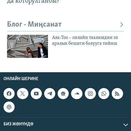
да которулганбы?
Блог - Миңсанат
Ала-Тоо – онлайн таалимдин эл
аралык бешиги болууга тийиш
ОНЛАЙН ШЕРИНЕ
БИЗ ЖӨНҮНДӨ