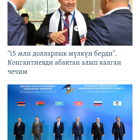
"15 млн долларлык мүлкүн берди".
Конгантиевди абактан алып калган
чечим