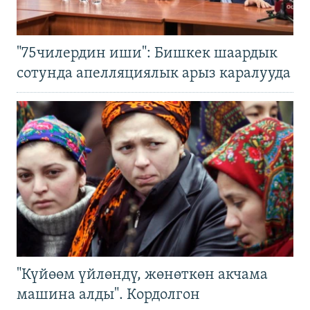
"75чилердин иши": Бишкек шаардык
сотунда апелляциялык арыз каралууда
"Күйөөм үйлөндү, жөнөткөн акчама
машина алды". Кордолгон