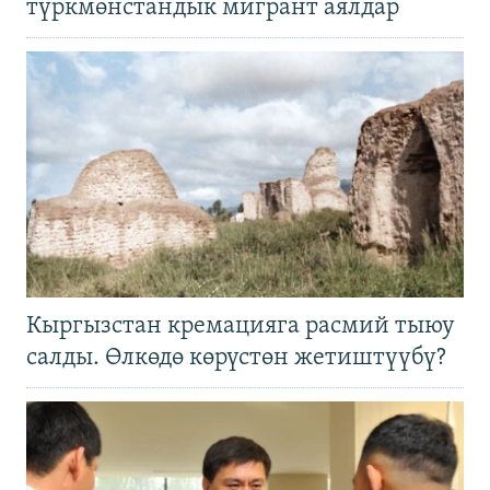
түркмөнстандык мигрант аялдар
Кыргызстан кремацияга расмий тыюу
салды. Өлкөдө көрүстөн жетиштүүбү?