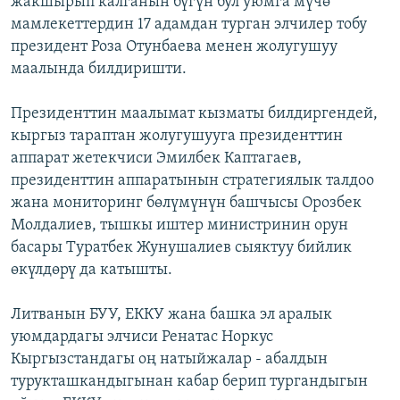
жакшырып калганын бүгүн бул уюмга мүчө
ОНЛАЙН ШЕРИНЕ
ЭЖЕ-СИҢДИЛЕР
мамлекеттердин 17 адамдан турган элчилер тобу
президент Роза Отунбаева менен жолугушуу
АЗАТТЫК+
маалында билдиришти.
ЫҢГАЙСЫЗ СУРООЛОР
Президенттин маалымат кызматы билдиргендей,
кыргыз тараптан жолугушууга президенттин
ЭЕ/АРнун бардык сайттары
аппарат жетекчиси Эмилбек Каптагаев,
президенттин аппаратынын стратегиялык талдоо
жана мониторинг бөлүмүнүн башчысы Орозбек
Молдалиев, тышкы иштер министринин орун
басары Туратбек Жунушалиев сыяктуу бийлик
өкүлдөрү да катышты.
Литванын БУУ, ЕККУ жана башка эл аралык
уюмдардагы элчиси Ренатас Норкус
Кыргызстандагы оң натыйжалар - абалдын
турукташкандыгынан кабар берип тургандыгын