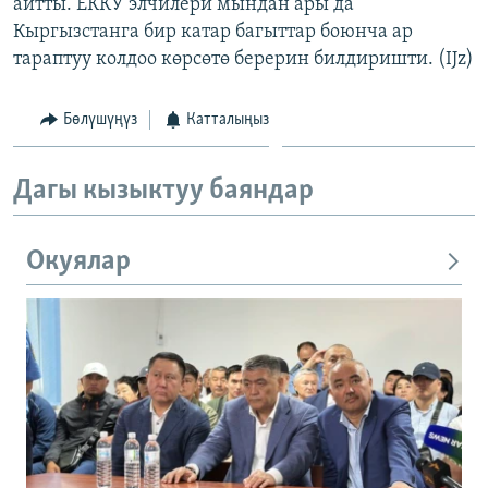
айтты. ЕККУ элчилери мындан ары да
Кыргызстанга бир катар багыттар боюнча ар
тараптуу колдоо көрсөтө берерин билдиришти. (IJz)
Бөлүшүңүз
Катталыңыз
Дагы кызыктуу баяндар
Окуялар