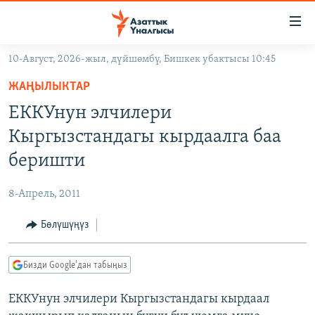
Линктер
Мазмунга
өтүңүз
10-Август, 2026-жыл, дүйшөмбү, Бишкек убактысы 10:45
Навигацияга
ЖАҢЫЛЫКТАР
өтүңүз
ЖАҢЫЛЫКТАР
КЫРГЫЗСТАН
Издөөгө
ЕККУнун элчилери
салыңыз
ДҮЙНӨ
КЫРГЫЗСТАН
Кыргызстандагы кырдаалга баа
УКРАИНА
САЯСАТ
ДҮЙНӨ
беришти
АТАЙЫН ИЛИКТӨӨ
ЭКОНОМИКА
БОРБОР АЗИЯ
8-Апрель, 2011
ТВ ПРОГРАММАЛАР
МАДАНИЯТ
Бөлүшүңүз
ПОДКАСТ
БҮГҮН АЗАТТЫКТА
ӨЗГӨЧӨ ПИКИР
ЭКСПЕРТТЕР ТАЛДАЙТ
Бизди Google'дан табыңыз
БИЗ ЖАНА ДҮЙНӨ
Русский
ЕККУнун элчилери Кыргызстандагы кырдаал
ДАНИСТЕ