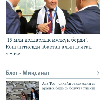
"15 млн долларлык мүлкүн берди".
Конгантиевди абактан алып калган
чечим
Блог - Миңсанат
Ала-Тоо – онлайн таалимдин эл
аралык бешиги болууга тийиш