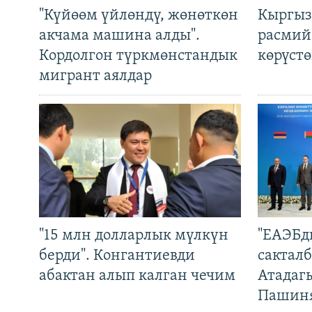
"Күйөөм үйлөндү, жөнөткөн
Кыргыз
акчама машина алды".
расмий
Кордолгон түркмөнстандык
көрүст
мигрант аялдар
"15 млн долларлык мүлкүн
"ЕАЭБд
берди". Конгантиевди
сакталб
абактан алып калган чечим
Атадаг
Пашин