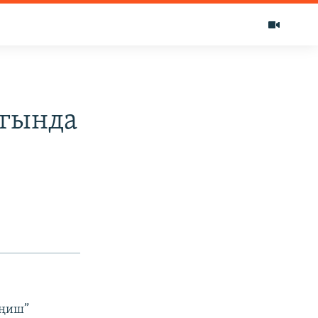
агында
еңиш”