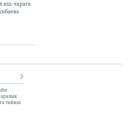
л иш-чарага
унбаева
айн
 аралык
га тийиш