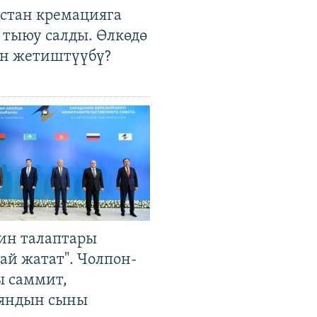
стан кремацияга
 тыюу салды. Өлкөдө
өн жетиштүүбү?
ин талаптары
ай жатат". Чолпон-
ы саммит,
яндын сыны