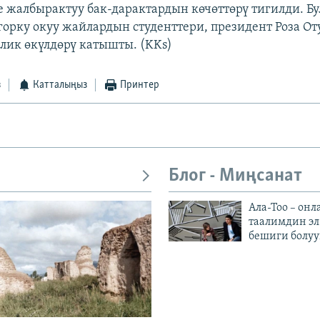
 жалбырактуу бак-дарактардын көчөттөрү тигилди. Бу
орку окуу жайлардын студенттери, президент Роза От
лик өкүлдөрү катышты. (KKs)
з
Катталыңыз
Принтер
Блог - Миңсанат
Ала-Тоо – онл
таалимдин эл
бешиги болуу