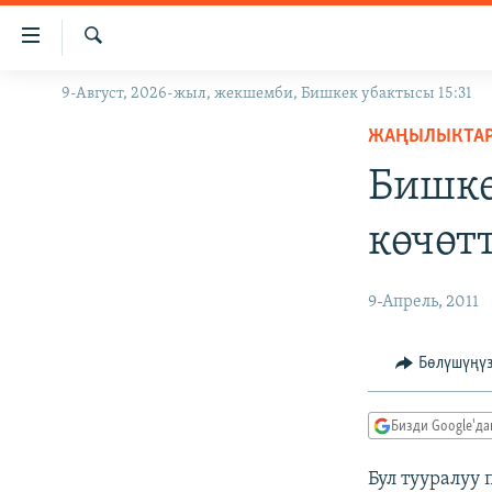
Линктер
Мазмунга
өтүңүз
Издөө
9-Август, 2026-жыл, жекшемби, Бишкек убактысы 15:31
ЖАҢЫЛЫКТАР
Навигацияга
өтүңүз
ЖАҢЫЛЫКТА
КЫРГЫЗСТАН
Издөөгө
Бишке
ДҮЙНӨ
КЫРГЫЗСТАН
салыңыз
УКРАИНА
САЯСАТ
ДҮЙНӨ
көчөт
АТАЙЫН ИЛИКТӨӨ
ЭКОНОМИКА
БОРБОР АЗИЯ
ТВ ПРОГРАММАЛАР
МАДАНИЯТ
9-Апрель, 2011
ПОДКАСТ
БҮГҮН АЗАТТЫКТА
Бөлүшүңү
ӨЗГӨЧӨ ПИКИР
ЭКСПЕРТТЕР ТАЛДАЙТ
БИЗ ЖАНА ДҮЙНӨ
Бизди Google'д
ДАНИСТЕ
Бул тууралуу