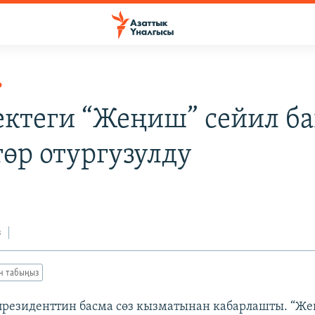
Р
ктеги “Жеңиш” сейил б
төр отургузулду
з
ан табыңыз
 президенттин басма сөз кызматынан кабарлашты. “Ж