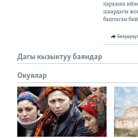
ЭЖЕ-СИҢДИЛЕР
паркына ийне
шаардагы жог
АЗАТТЫК+
баштаган бий
ЫҢГАЙСЫЗ СУРООЛОР
Бөлүшүңү
Дагы кызыктуу баяндар
Окуялар