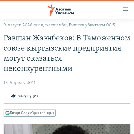
Линктер
Мазмунга
өтүңүз
9-Август, 2026-жыл, жекшемби, Бишкек убактысы 00:51
Навигацияга
ЖАҢЫЛЫКТАР
өтүңүз
Равшан Жээнбеков: В Таможенном
КЫРГЫЗСТАН
Издөөгө
союзе кыргызские предприятия
салыңыз
ДҮЙНӨ
КЫРГЫЗСТАН
могут оказаться
УКРАИНА
САЯСАТ
ДҮЙНӨ
неконкурентными
АТАЙЫН ИЛИКТӨӨ
ЭКОНОМИКА
БОРБОР АЗИЯ
13-Апрель, 2011
ТВ ПРОГРАММАЛАР
МАДАНИЯТ
Бөлүшүңүз
ПОДКАСТ
БҮГҮН АЗАТТЫКТА
ӨЗГӨЧӨ ПИКИР
ЭКСПЕРТТЕР ТАЛДАЙТ
Бизди Google'дан табыңыз
БИЗ ЖАНА ДҮЙНӨ
Русский
ДАНИСТЕ