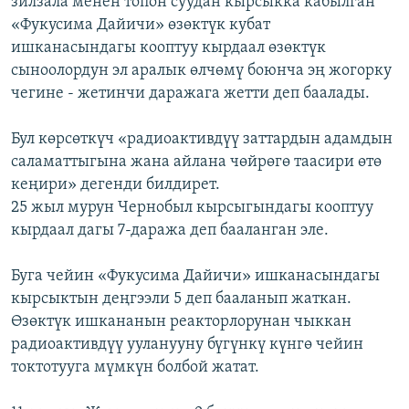
зилзала менен топон суудан кырсыкка кабылган
ОНЛАЙН ШЕРИНЕ
ЭЖЕ-СИҢДИЛЕР
«Фукусима Дайичи» өзөктүк кубат
ишканасындагы кооптуу кырдаал өзөктүк
АЗАТТЫК+
сыноолордун эл аралык өлчөмү боюнча эң жогорку
ЫҢГАЙСЫЗ СУРООЛОР
чегине - жетинчи даражага жетти деп баалады.
Бул көрсөткүч «радиоактивдүү заттардын адамдын
ЭЕ/АРнун бардык сайттары
саламаттыгына жана айлана чөйрөгө таасири өтө
кеңири» дегенди билдирет.
25 жыл мурун Чернобыл кырсыгындагы кооптуу
кырдаал дагы 7-даража деп бааланган эле.
Буга чейин «Фукусима Дайичи» ишканасындагы
кырсыктын деңгээли 5 деп бааланып жаткан.
Өзөктүк ишкананын реакторлорунан чыккан
радиоактивдүү ууланууну бүгүнкү күнгө чейин
токтотууга мүмкүн болбой жатат.