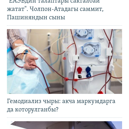
"ЕАЭБдин талаптары сакталбай
жатат". Чолпон-Атадагы саммит,
Пашиняндын сыны
Гемодиализ чыры: акча маркумдарга
да которулганбы?