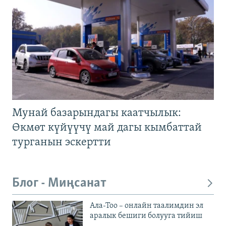
Мунай базарындагы каатчылык:
Өкмөт күйүүчү май дагы кымбаттай
турганын эскертти
Блог - Миңсанат
Ала-Тоо – онлайн таалимдин эл
аралык бешиги болууга тийиш