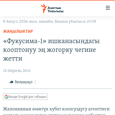
Линктер
Мазмунга
өтүңүз
8-Август, 2026-жыл, ишемби, Бишкек убактысы 10:08
Навигацияга
ЖАҢЫЛЫКТАР
өтүңүз
ЖАҢЫЛЫКТАР
КЫРГЫЗСТАН
Издөөгө
«Фукусима-1» ишканасындагы
салыңыз
ДҮЙНӨ
КЫРГЫЗСТАН
кооптонуу эң жогорку чегине
УКРАИНА
САЯСАТ
ДҮЙНӨ
жетти
АТАЙЫН ИЛИКТӨӨ
ЭКОНОМИКА
БОРБОР АЗИЯ
13-Апрель, 2011
ТВ ПРОГРАММАЛАР
МАДАНИЯТ
Бөлүшүңүз
ПОДКАСТ
БҮГҮН АЗАТТЫКТА
ӨЗГӨЧӨ ПИКИР
ЭКСПЕРТТЕР ТАЛДАЙТ
Бизди Google'дан табыңыз
БИЗ ЖАНА ДҮЙНӨ
Русский
Жапониянын өзөктүк кубат коопсуздугу агенттиги
ДАНИСТЕ