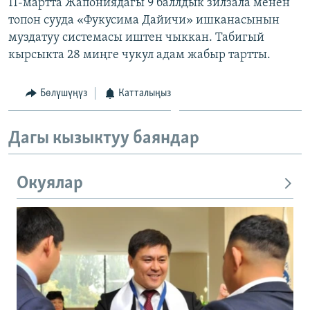
11-мартта Жапониядагы 9 баллдык зилзала менен
топон сууда «Фукусима Дайичи» ишканасынын
муздатуу системасы иштен чыккан. Табигый
кырсыкта 28 миңге чукул адам жабыр тартты.
Бөлүшүңүз
Катталыңыз
Дагы кызыктуу баяндар
Окуялар