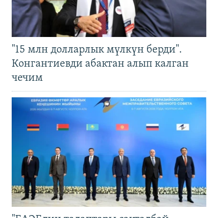
"15 млн долларлык мүлкүн берди".
Конгантиевди абактан алып калган
чечим