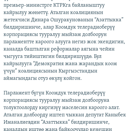
премьер-министрге КТРКга байланыштуу
ОНЛАЙН ШЕРИНЕ
ЭЖЕ-СИҢДИЛЕР
кайрылуу жөнөттү. Аталган коалициянын
АЗАТТЫК+
жетекчиси Динара Ошуракунованын “Азаттыкка”
ЫҢГАЙСЫЗ СУРООЛОР
билдиришинче, алар Коомдук телерадиоберүү
корпорациясы тууралуу мыйзам долбоорун
парламентте кароого алууга негиз жок экендигин,
ЭЕ/АРнун бардык сайттары
каналда башталган реформалар аягына чейин
чыгууга тийиштигин билдиришүүдө. Бул
кайрылууга “Демократия жана жарандык коом
үчүн” коалициясынын Кыргызстандын
аймагындагы отуз өкүлү койгон.
Парламент бүгүн Коомдук телерадиоберүү
корпорациясы тууралуу мыйзам долбооруна
толуктоолорду киргизүү маселесин кароого алат.
Аталган долбоорду иштеп чыккан депутат Каныбек
Иманалиевдин “Азаттыкка” билдиришинче,
каналдын иштөө жана байкоочулар кеңешин