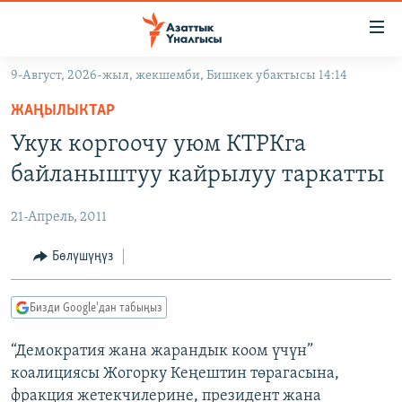
Линктер
Мазмунга
өтүңүз
9-Август, 2026-жыл, жекшемби, Бишкек убактысы 14:14
Навигацияга
ЖАҢЫЛЫКТАР
өтүңүз
ЖАҢЫЛЫКТАР
КЫРГЫЗСТАН
Издөөгө
Укук коргоочу уюм КТРКга
салыңыз
ДҮЙНӨ
КЫРГЫЗСТАН
байланыштуу кайрылуу таркатты
УКРАИНА
САЯСАТ
ДҮЙНӨ
21-Апрель, 2011
АТАЙЫН ИЛИКТӨӨ
ЭКОНОМИКА
БОРБОР АЗИЯ
ТВ ПРОГРАММАЛАР
Бөлүшүңүз
МАДАНИЯТ
ПОДКАСТ
БҮГҮН АЗАТТЫКТА
Бизди Google'дан табыңыз
ӨЗГӨЧӨ ПИКИР
ЭКСПЕРТТЕР ТАЛДАЙТ
“Демократия жана жарандык коом үчүн”
БИЗ ЖАНА ДҮЙНӨ
Русский
коалициясы Жогорку Кеңештин төрагасына,
ДАНИСТЕ
фракция жетекчилерине, президент жана