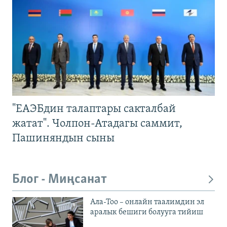
"ЕАЭБдин талаптары сакталбай
жатат". Чолпон-Атадагы саммит,
Пашиняндын сыны
Блог - Миңсанат
Ала-Тоо – онлайн таалимдин эл
аралык бешиги болууга тийиш