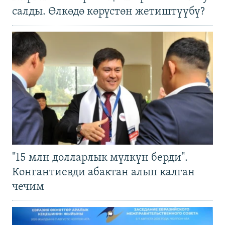
салды. Өлкөдө көрүстөн жетиштүүбү?
"15 млн долларлык мүлкүн берди".
Конгантиевди абактан алып калган
чечим