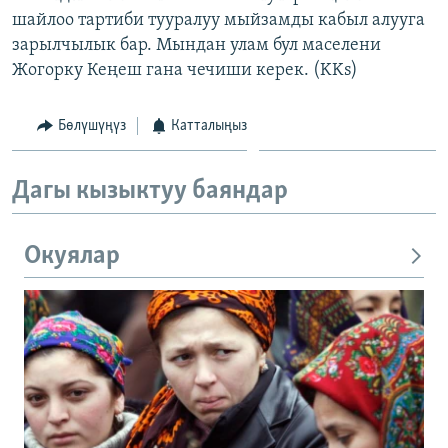
шайлоо тартиби тууралуу мыйзамды кабыл алууга
зарылчылык бар. Мындан улам бул маселени
Жогорку Кеңеш гана чечиши керек. (KKs)
Бөлүшүңүз
Катталыңыз
Дагы кызыктуу баяндар
Окуялар