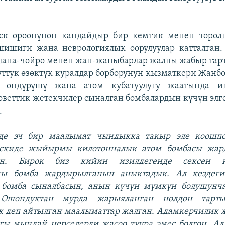
ск өрөөнүнөн кандайдыр бир кемтик менен төрөл
 шишиги жана неврологиялык оорулуулар катталган.
йлана-чөйрө менен жан-жаныбарлар жалпы жабыр тар
уттук өзөктүк куралдар борборунун кызматкери Жанб
н өндүрүшү жана атом кубатуулугу жаатында и
советтик жетекчилер сыналган бомбалардын күчүн элг
.
де эч бир маалымат чындыкка такыр эле коошп
нскиде жыйырмы килотонналык атом бомбасы жар
ан. Бирок биз кийин изилдегенде сексен к
агы бомба жардырылганын аныктадык. Ал кездег
 бомба сыналбасын, анын күчүн мүмкүн болушунч
 Ошондуктан мурда жарыяланган нөлдөн тар
к деп айтылган маалыматтар жалган.
Адамкерчилик 
гы мындай нерселерди жасоо туура эмес болгон. А