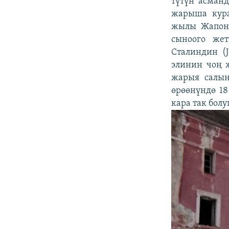
түтүн асман
жарыша кура
жылы Жапони
сыноого жет
Сталиндин (J
элинин чоң 
жарыя салын
өрөөнүндө 1
кара так болу