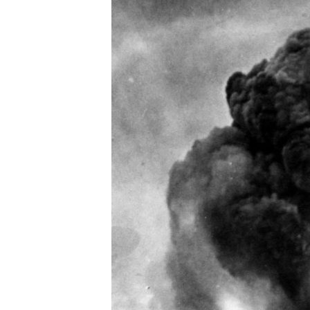
ЭЖЕ-СИҢДИЛЕР
АЗАТТЫК+
ЫҢГАЙСЫЗ СУРООЛОР