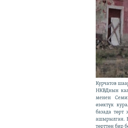
Курчатов шаа
НКВДнын каа
менен Семип
өзөктүк кур
базада төрт
ашырылган. Б
төрттөн бир б