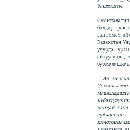
башташты.
Семипалатин
балдар, рак
гана эмес, а
Казакстан Ул
учурда ура
айтуусунда, 
бурмалашкан
- Ал мезгил
Семипалати
маалымдалг
кубаттулукт
кандай гана
сүйлөшкөн.
килотонналы
караганда да