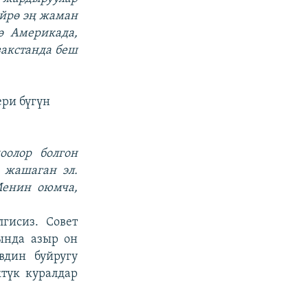
өйрө эң жаман
ө Америкада,
закстанда беш
й
ери бүгүн
оолор болгон
 жашаган эл.
Менин оюмча,
гисиз. Совет
ында азыр он
вдин буйругу
ктүк куралдар