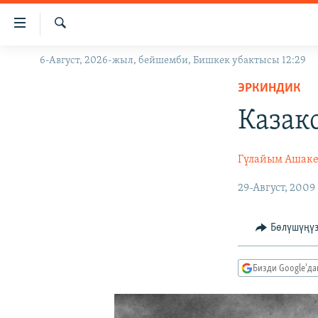
Линктер
Мазмунга
өтүңүз
Издөө
6-Август, 2026-жыл, бейшемби, Бишкек убактысы 12:29
ЖАҢЫЛЫКТАР
Навигацияга
өтүңүз
ЭРКИНДИК
КЫРГЫЗСТАН
Издөөгө
Казак
ДҮЙНӨ
КЫРГЫЗСТАН
салыңыз
УКРАИНА
САЯСАТ
ДҮЙНӨ
Гүлайым Ашаке
АТАЙЫН ИЛИКТӨӨ
ЭКОНОМИКА
БОРБОР АЗИЯ
29-Август, 2009
ТВ ПРОГРАММАЛАР
МАДАНИЯТ
ПОДКАСТ
БҮГҮН АЗАТТЫКТА
Бөлүшүңү
ӨЗГӨЧӨ ПИКИР
ЭКСПЕРТТЕР ТАЛДАЙТ
БИЗ ЖАНА ДҮЙНӨ
Бизди Google'д
ДАНИСТЕ