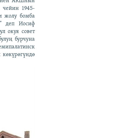
менен АКШнын
 чейин 1945-
и жолу бомба
1” деп Иосиф
ул окуя совет
улуң бурчуна
емипалатинск
 көкүрөгүндө