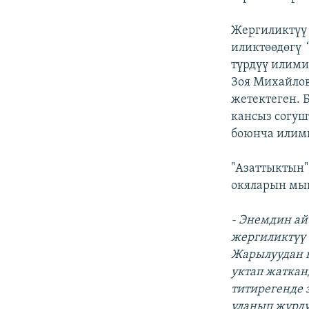
Жергиликтүү
иликтөөдөгү 
түрдүү илим
Зоя Михайлов
жетектеген. 
кансыз согуш
боюнча илими
"Азаттыктын
окяларын мын
- Энемдин ай
жергиликтүү 
Жарылуудан к
уктап жаткан
титирегенде 
уланып жүрдү