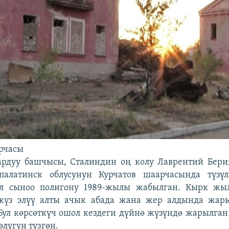
рчасы
рдуу башчысы, Сталиндин оң колу Лаврентий Бер
алатинск облусунун Курчатов шаарчасында түзүл
ал сыноо полигону 1989-жылы жабылган. Кырк жы
 жүз элүү алты ачык абада жана жер алдында жар
ул көрсөткүч ошол кездеги дүйнө жүзүндө жарылга
өлүгүн түзгөн.