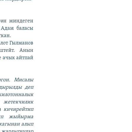
гөн миндеген
 Адам баласы
ткан.
олот Гылманов
штейт. Анын
е ачык айтпай
огон. Мисалы
дырылды деп
илотонналык
и жетекчилик
а кичирейтип
тып жыйырма
жагынан алып
л жардыруулар