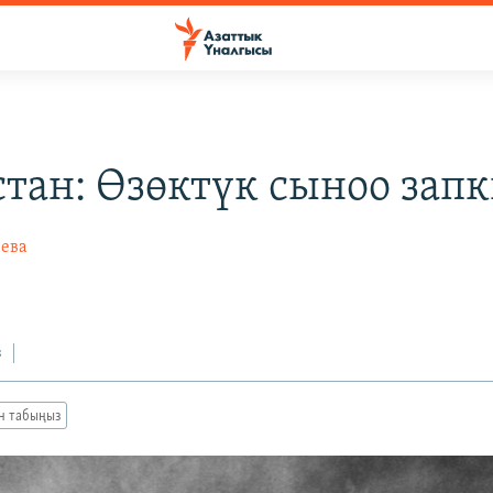
стан: Өзөктүк сыноо зап
ева
з
ан табыңыз