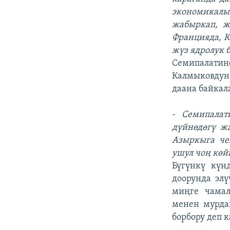
экономикалык
жабыркап, ж
Францияда, К
жүз ядролук 
Семипалатин
Калмыковдун 
даана байкала
-
Семипалат
дүйнөдөгү ж
Азыркыга че
ушул чоң көй
Бүгүнкү күн
доорунда эл
миңге чамал
менен мурдаг
борбору деп к