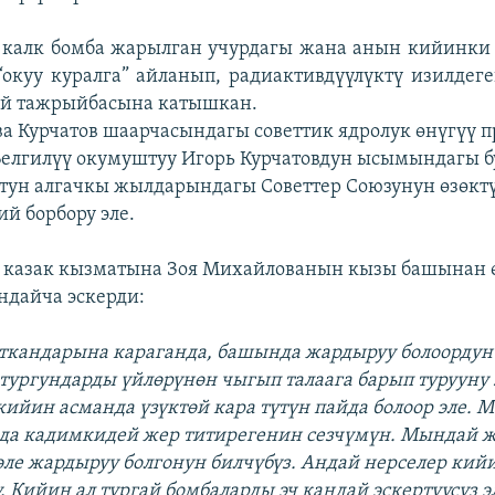
 калк бомба жарылган учурдагы жана анын кийинки 
“окуу куралга” айланып, радиактивдүүлүктү изилдег
ий тажрыйбасына катышкан.
а Курчатов шаарчасындагы советтик ядролук өнүгүү 
Белгилүү окумуштуу Игорь Курчатовдун ысымындагы б
тун алгачкы жылдарындагы Советтер Союзунун өзөкт
й борбору эле.
" казак кызматына Зоя Михайлованын кызы башынан 
дайча эскерди:
ткандарына караганда, башында жардыруу болоордун
тургундарды үйлөрүнөн чыгып талаага барып турууну 
ийин асманда үзүктөй кара түтүн пайда болоор эле. М
да кадимкидей жер титирегенин сезчүмүн. Мындай 
эле жардыруу болгонун билчүбүз. Андай нерселер кий
. Кийин ал тургай бомбаларды эч кандай эскертүүсүз 