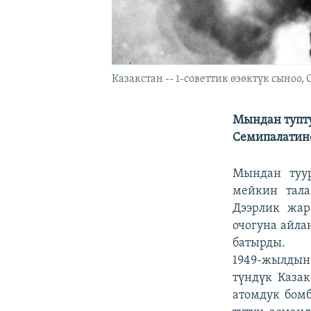
Казакстан -- 1-советтик өзөктүк сыноо,
Мындан тупту
Семипалатинс
Мындан туу
мейкин тала
Дээрлик жар
очогуна айла
батырды.
1949-жылдын
түндүк Каза
атомдук бом