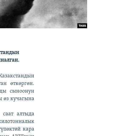
стандын
ыналган.
азакстандын
ан өткөргөн.
рды сыноонун
ы өз кучагына
 саат алтыда
килотонналык
үпөктөй кара