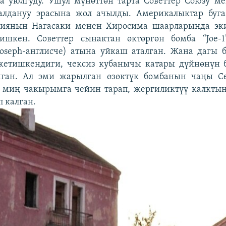
да уюлгуду. Ушул мүнөттөн тарта Советтер Союзу 
лдануу эрасына жол ачылды. Америкалыктар буга
янын Нагасаки менен Хиросима шаарларында эк
ишкен. Советтер сынактан өктөргөн бомба “Joe-
oseph-англисче) атына уйкаш аталган. Жана дагы б
жетишкендиги, чексиз кубанычы катары дүйнөнүн б
ган. Ал эми жарылган өзөктүк бомбанын чаңы С
8 миң чакырымга чейин тарап, жергиликтүү калктын
п калган.