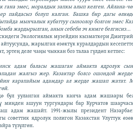
 гана эмес, моралдык запкы алып келген. Айлана-ч
ер пайдасыз болуп калган. Башка бир дагы өлкөд
ытайда мынчалык кубаттуу сыноолор болгон эмес Ка
бомба жардырылган, анын себеби эч кимге белгисиз...
скидеги Экологиялык музейдин кызматкери Дмитри
айтуусунда, жарылган өзөктүк куралдардын кесепетт
т, эртең деле чаңы чыккан боз талаа гүлдөп кетпес:
инск адам баласы жашаган аймакта ядролук сын
ападан жалгыз жер. Казактар болсо ошондой жерде
йин карапайым адамдар ал жерде жашап жатат. 
гөй.
дө бул ууланган аймакта канча адам жашаары бел
үү миңден ашуун тургундары бар Курчатов шаарчас
аш адам жашайт. 1991-жылы президент Назарбае
ы советтик ядролук полигон Казакстан Улуттук өзө
айра түзүлгөн.