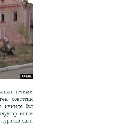
иянын чечими
гөн советтик
л ичинде бул
ылуулар ишке
н куралдардын