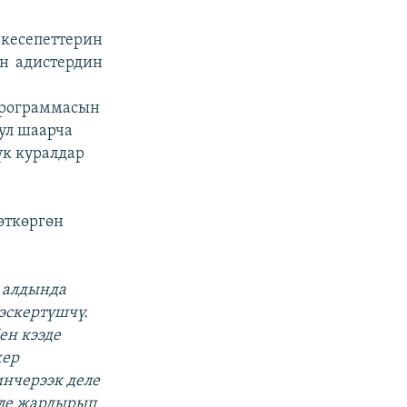
кесепеттерин
ен адистердин
программасын
ул шаарча
үк куралдар
өткөргөн
 алдында
эскертүшчү.
ен кээде
жер
инчерээк деле
эле жардырып