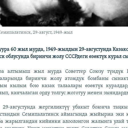
 Семипалатинск, 29-август, 1949-жыл
ура 60 жыл мурда, 1949-жылдын 29-августунда Казак
к облусунда биринчи жолу СССРдеги өзөктүк курал с
ра алтымыш жыл мурда Советтер Союзу түндүк К
аларында биринчи жолу атомдук бомбаны сынакт
ым кылым бою казак талаалары өзөктүк куралда
нып, канчалаган орду толгус жоготуу менен зыяндард
 29-августунда жергиликтүү убакыт боюнча таңкы
кстандын Семипалатинск аймагында жыйырма эки 
ба жарылгандан кийинки алоолонгон жалынга улай т