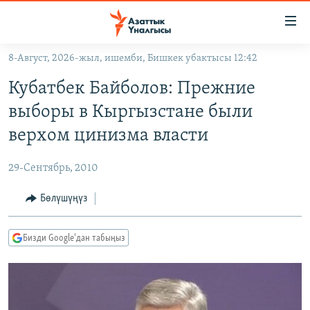
Линктер
Мазмунга
өтүңүз
8-Август, 2026-жыл, ишемби, Бишкек убактысы 12:42
Навигацияга
ЖАҢЫЛЫКТАР
өтүңүз
Кубатбек Байболов: Прежние
КЫРГЫЗСТАН
Издөөгө
выборы в Кыргызстане были
салыңыз
ДҮЙНӨ
КЫРГЫЗСТАН
верхом цинизма власти
УКРАИНА
САЯСАТ
ДҮЙНӨ
29-Сентябрь, 2010
АТАЙЫН ИЛИКТӨӨ
ЭКОНОМИКА
БОРБОР АЗИЯ
ТВ ПРОГРАММАЛАР
Бөлүшүңүз
МАДАНИЯТ
ПОДКАСТ
БҮГҮН АЗАТТЫКТА
Бизди Google'дан табыңыз
ӨЗГӨЧӨ ПИКИР
ЭКСПЕРТТЕР ТАЛДАЙТ
БИЗ ЖАНА ДҮЙНӨ
Русский
ДАНИСТЕ