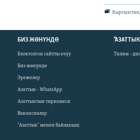
Кыргызстанд
БИЗ ЖӨНҮНДӨ
"АЗАТТЫ
Блоктолгон сайтты ачуу
Тилим - ди
Биз жөнүндө
Русский
Эрежелер
Азаттык - WhatsApp
ОНЛАЙН ШЕРИНЕ
Азаттыктын тиркемеси
Вакансиялар
"Азаттык" менен байланыш
ЭЕ/АРнун бардык сайттары