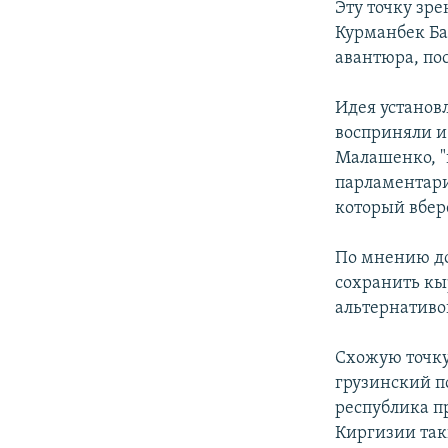
Эту точку зр
Курманбек Ба
авантюра, по
Идея установ
восприняли и
Малашенко, "
парламентари
который вбере
По мнению до
сохранить кы
альтернативо
Схожую точку
грузинский п
республика пр
Киргизии так