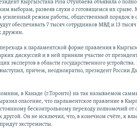
езидент Кыргызстана Роза Отунбаева объявила о полно
ким выборам, развеяв слухи о готовящемся их срыве.
а усиленный режим работы, общественный порядок в с
удут обеспечивать 7 тысяч сотрудников МВД и 13 тысяч
х дружин.
перехода к парламентской форме правления в Кыргызс
рких дискуссий и в ней приняли участие от президен
щих экспертов в области государственного устройства
 выступил, причем, неоднократно, президент России 
помним, в Канаде (г.Торонто) на так называемом самми
ыразил опасение, что парламентское правление в Кыр
остоянному бесконтрольному переходу полномочий от 
 другой. Он не исключил, что, в конечном счёте, к вла
придут экстремисты.