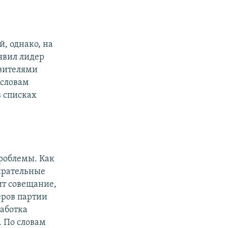
, однако, на
аявил лидер
авителями
 словам
 списках
роблемы. Как
ирательные
ит совещание,
еров партии
работка
 По словам