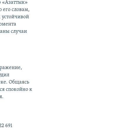
ю «Азаттык»
 его словам,
м устойчивой
момента
ваны случаи
оражение,
Эдил
еке. Общаясь
ся спокойно к
я.
2 691