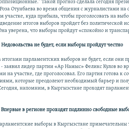
 оппозиционные." Такой прогноз сделала сегодня през
Роза Отунбаева во время общения с журналистами на
м участке, куда прибыла, чтобы проголосовать на выбо
одведение итогов выборов пройдет без политической ис
 Она уверена, что выборы пройдут «спокойно и транспа
 Недовольства не будет, если выборы пройдут честно
а итогами парламентских выборов не будет, если они п
, - заявил лидер партии «Ар Намыс» Феликс Кулов во 
и на участке, где проголосовал. Его партия готова к с
тиями, которые преодолеют необходимый барьер и полу
Сегодня, напомним, в Кыргызстане проходят парламен
: Впервые в регионе проходят подлинно свободные вы
рламентские выборы в Кыргызстане примечательны т