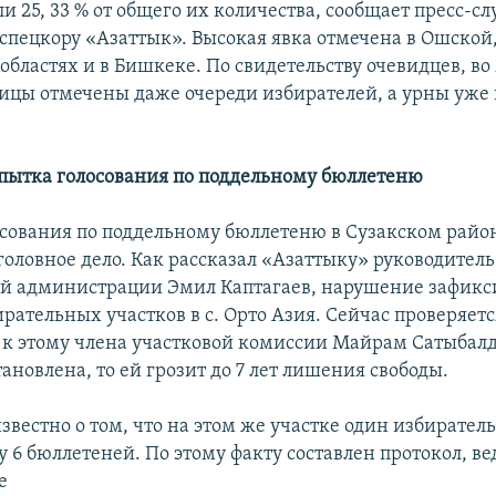
и 25, 33 % от общего их количества, сообщает пресс-с
спецкору «Азаттык». Высокая явка отмечена в Ошской
областях и в Бишкеке. По свидетельству очевидцев, во
лицы отмечены даже очереди избирателей, а урны уже
пытка голосования по поддельному бюллетеню
осования по поддельному бюллетеню в Сузакском райо
головное дело. Как рассказал «Азаттыку» руководитель
й администрации Эмил Каптагаев, нарушение зафикс
рательных участков в с. Орто Азия. Сейчас проверяетс
 к этому члена участковой комиссии Майрам Сатыбалд
тановлена, то ей грозит до 7 лет лишения свободы.
звестно о том, что на этом же участке один избирател
у 6 бюллетеней. По этому факту составлен протокол, ве
е