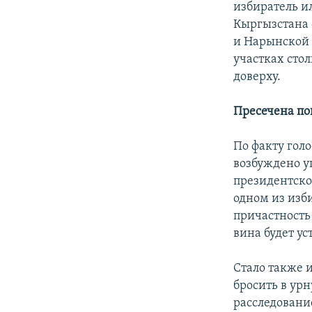
избиратель ил
Кыргызстана 
и Нарынской 
участках сто
доверху.
Пресечена по
По факту гол
возбуждено у
президентско
одном из изби
причастность
вина будет ус
Стало также и
бросить в урн
расследовани