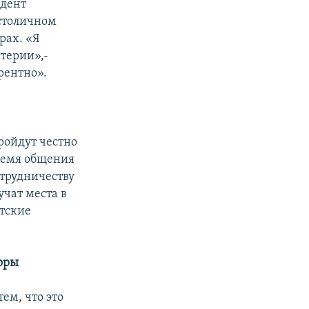
идент
 столичном
рах. «Я
терии»,-
рентно».
ройдут честно
время общения
отрудничеству
чат места в
тские
боры
ем, что это