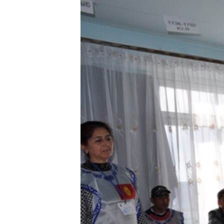
ЭЖЕ-СИҢДИЛЕР
АЗАТТЫК+
ЫҢГАЙСЫЗ СУРООЛОР