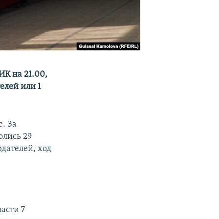
К на 21.00,
елей или 1
. За
олись 29
дателей, ход
асти 7