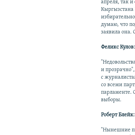
апреля, так и
Кыргызстана 
избирательно
думаю, что п
заявила она.
Феликс Кулов:
"Недовольств
и прозрачно"
с журналистам
со всеми пар
парламенте. 
выборы.
Роберт Блейк
"Нынешние па