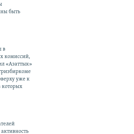
ы
жны быть
 в
ых комиссий,
щил «Азаттык»
нтризбиркоме
оверху уже к
в которых
.
ателей
 активность