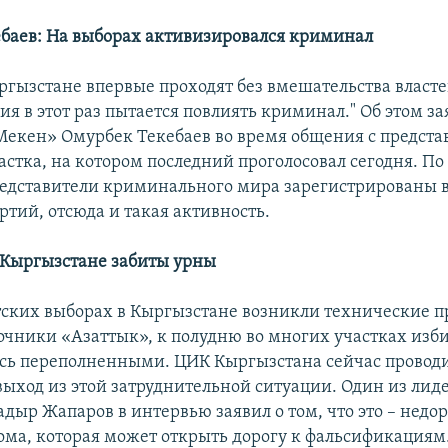
баев: На выборах активизировался криминал
ргызстане впервые проходят без вмешательства властей
ия в этот раз пытается повлиять криминал." Об этом з
Мекен» Омурбек Текебаев во время общения с предст
астка, на котором последний проголосовал сегодня. По
редставители криминального мира зарегистрированы в
ртий, отсюда и такая активность.
 Кыргызстане забиты урны
ских выборах в Кыргызстане возникли технические п
очники «Азаттык», к полудню во многих участках изб
сь переполненными. ЦИК Кыргызстана сейчас провод
выход из этой затруднительной ситуации. Один из лид
дыр Жапаров в интервью заявил о том, что это – недо
ма, которая может открыть дорогу к фальсификациям.