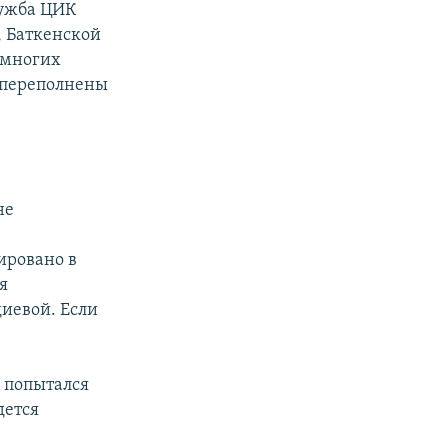
лужба ЦИК
, Баткенской
 многих
 переполнены
не
ировано в
я
иевой. Если
ь попытался
дется