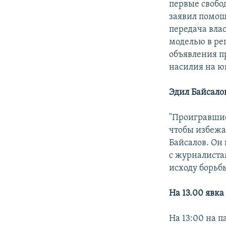
первые свобо
заявил помощ
передача вла
моделью в ре
объявления п
насилия на ю
Эдил Байсало
"Проигравшие
чтобы избежа
Байсалов. Он
с журналистам
исходу борьб
На 13.00 явка
На 13:00 на 