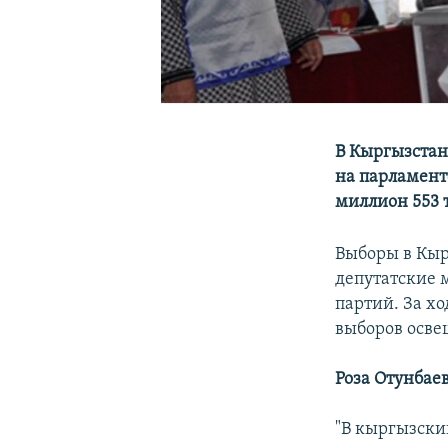
В Кыргызстан
на парламент
миллион 553 
Выборы в Кыр
депутатские 
партий. За х
выборов осве
Роза Отунбае
"В кыргызски