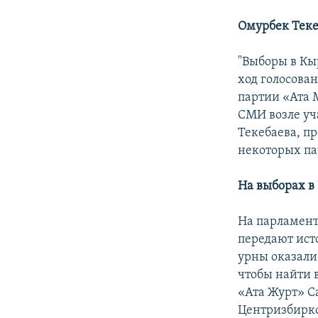
Омурбек Теке
"Выборы в Кы
ход голосован
партии «Ата 
СМИ возле уч
Текебаева, п
некоторых па
На выборах в
На парламент
передают ист
урны оказали
чтобы найти 
«Ата Журт» Са
Центризбирко