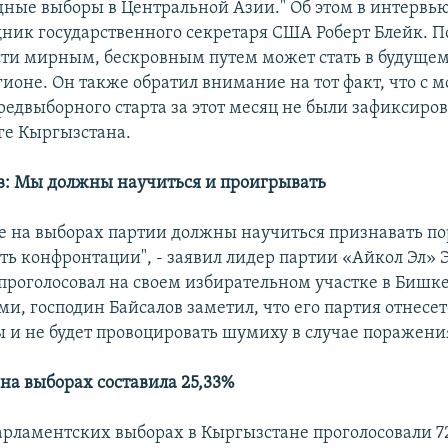
дные выборы в Центральной Азии." Об этом в интервь
ник государственного секретаря США Роберт Блейк. По
сти мирным, бескровным путем может стать в будуще
гионе. Он также обратил внимание на тот факт, что с 
редвыборного старта за этот месяц не были зафиксиро
ге Кыргызстана.
в: Мы должны научиться и проигрывать
 на выборах партии должны научиться признавать п
ть конфронтации", - заявил лидер партии «Айкол Эл» 
 проголосовал на своем избирательном участке в Бишк
и, господин Байсалов заметил, что его партия отнесет
ы и не будет провоцировать шумиху в случае поражени
 на выборах составила 25,33%
парламентских выборах в Кыргызстане проголосовали 72