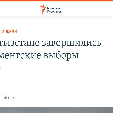
 ОЧЕРКИ
гызстане завершились
ментские выборы
0
з
ан табыңыз