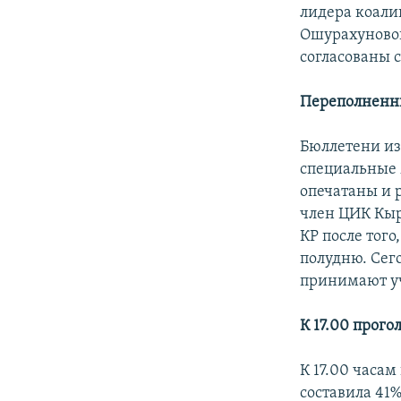
лидера коали
Ошурахуновой
согласованы 
Переполненн
Бюллетени из
специальные 
опечатаны и 
член ЦИК Кыр
КР после того
полудню. Сег
принимают уч
К 17.00 прого
К 17.00 часа
составила 41