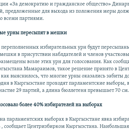
ции «За демократию и гражданское общество» Динар
, предложенные для выхода из положения меры дол
со всеми партиями.
ые урны пересыпят в мешки
 переполненных избирательных урн будут пересыпаны
мешки в присутствии наблдателей и членов участков
размещены возле этих урн для голосования. Как сооб
гызстана Мамараимов, такое решение принято в Це
, как выяснилось, что многие урны оказались забиты д
одня в Кыргызстане проходят парламентские выборы, 
астие 29 партий, а длина бюллетеня превышает 70 см
лосовало более 40% избирателей на выборах
м на парламентских выборах в Кыргызстане явка избир
% , сообщает Центризбирком Кыргызстана. Наибольшая