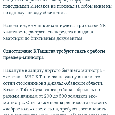
Защита генерала назвала процесс фарсом,
подсудимый И.Исаков не признал за собой вины ни
по одному эпизоду обвинения.
Напомним, ему инкриминируется три статьи УК –
халатность, растрата спецсредств и выдача
квартиры по фиктивным документам.
Односельчане К.Ташиева требуют снять с работы
премьер-министра
Накануне в защиту другого бывшего министра –
экс-главы МЧС К.Ташиева на улицу вышли его
сотни сторонников в Джалал-Абадской области.
Возле с. Тобол Сузакского района собралось по
разным данным от 200 до 500 земляков экс-
министра. Они также полны решимости отстоять
«доброе имя» своего сына, требуют восстановить