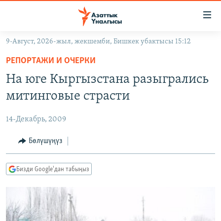
Линктер
Мазмунга
өтүңүз
9-Август, 2026-жыл, жекшемби, Бишкек убактысы 15:12
Навигацияга
ЖАҢЫЛЫКТАР
өтүңүз
РЕПОРТАЖИ И ОЧЕРКИ
КЫРГЫЗСТАН
Издөөгө
На юге Кыргызстана разыгрались
салыңыз
ДҮЙНӨ
КЫРГЫЗСТАН
митинговые страсти
УКРАИНА
САЯСАТ
ДҮЙНӨ
14-Декабрь, 2009
АТАЙЫН ИЛИКТӨӨ
ЭКОНОМИКА
БОРБОР АЗИЯ
ТВ ПРОГРАММАЛАР
Бөлүшүңүз
МАДАНИЯТ
ПОДКАСТ
БҮГҮН АЗАТТЫКТА
Бизди Google'дан табыңыз
ӨЗГӨЧӨ ПИКИР
ЭКСПЕРТТЕР ТАЛДАЙТ
БИЗ ЖАНА ДҮЙНӨ
Русский
ДАНИСТЕ