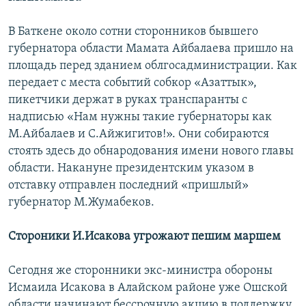
В Баткене около сотни сторонников бывшего
губернатора области Мамата Айбалаева пришло на
площадь перед зданием облгосадминистрации. Как
передает с места событий собкор «Азаттык»,
пикетчики держат в руках транспаранты с
надписью «Нам нужны такие губернаторы как
М.Айбалаев и С.Айжигитов!». Они собираются
стоять здесь до обнародования имени нового главы
области. Накануне президентским указом в
отставку отправлен последний «пришлый»
губернатор М.Жумабеков.
Стороники И.Исакова угрожают пешим маршем
Сегодня же сторонники экс-министра обороны
Исмаила Исакова в Алайском районе уже Ошской
области начинают бессрочную акцию в поддержку