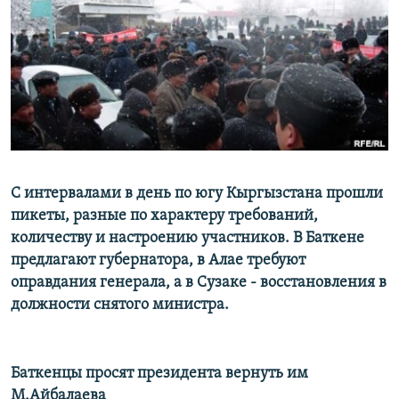
ОНЛАЙН ШЕРИНЕ
ЭЖЕ-СИҢДИЛЕР
АЗАТТЫК+
ЫҢГАЙСЫЗ СУРООЛОР
ЭЕ/АРнун бардык сайттары
С интервалами в день по югу Кыргызстана прошли
пикеты, разные по характеру требований,
количеству и настроению участников. В Баткене
предлагают губернатора, в Алае требуют
оправдания генерала, а в Сузаке - восстановления в
должности снятого министра.
Баткенцы просят президента вернуть им
М.Айбалаева