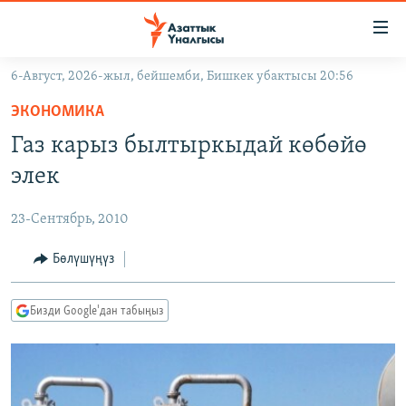
Линктер
Мазмунга
өтүңүз
6-Август, 2026-жыл, бейшемби, Бишкек убактысы 20:56
Навигацияга
ЖАҢЫЛЫКТАР
өтүңүз
ЭКОНОМИКА
КЫРГЫЗСТАН
Издөөгө
Газ карыз былтыркыдай көбөйө
салыңыз
ДҮЙНӨ
КЫРГЫЗСТАН
элек
УКРАИНА
САЯСАТ
ДҮЙНӨ
23-Сентябрь, 2010
АТАЙЫН ИЛИКТӨӨ
ЭКОНОМИКА
БОРБОР АЗИЯ
ТВ ПРОГРАММАЛАР
Бөлүшүңүз
МАДАНИЯТ
ПОДКАСТ
БҮГҮН АЗАТТЫКТА
Бизди Google'дан табыңыз
ӨЗГӨЧӨ ПИКИР
ЭКСПЕРТТЕР ТАЛДАЙТ
БИЗ ЖАНА ДҮЙНӨ
Русский
ДАНИСТЕ