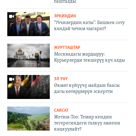
башталды
ЭРКИНДИК
"75чилердин каты": Бишкек соту
кандай чечим чыгарат?
ЖУРТТАШТАР
Москвадагы жардыруу:
Курьерлерди текшерүү күч алды
ЭЛ ҮНҮ
Өкмөт күйүүчү майдын баасы
дагы көтөрүлөрүн эскертти
САЯСАТ
Жетим-Тоо: Темир кендин
тегерегиндеги талкуу эмнени
каңкуулайт?