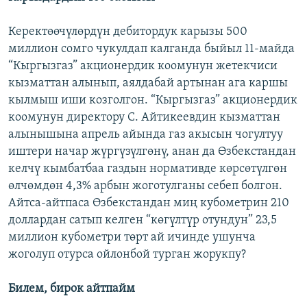
Керектөөчүлөрдүн дебитордук карызы 500
миллион сомго чукулдап калганда быйыл 11-майда
“Кыргызгаз” акционердик коомунун жетекчиси
кызматтан алынып, аялдабай артынан ага каршы
кылмыш иши козголгон. “Кыргызгаз” акционердик
коомунун директору С. Айтикеевдин кызматтан
алынышына апрель айында газ акысын чогултуу
иштери начар жүргүзүлгөнү, анан да Өзбекстандан
келчү кымбатбаа газдын нормативде көрсөтүлгөн
өлчөмдөн 4,3% арбын жоготулганы себеп болгон.
Айтса-айтпаса Өзбекстандан миң кубометрин 210
доллардан сатып келген “көгүлтүр отундун” 23,5
миллион кубометри төрт ай ичинде ушунча
жоголуп отурса ойлонбой турган жорукпу?
Билем, бирок айтпайм