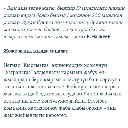
- Эми акы төлөө жагы, былтыр 19 миллионго жакын
доллар карыз болсо быйыл 1 миллион 700 миллион
доллар. Кудай буюрса аны төлөгөнгө, бу акча төлөш
жагынан маселе болбойт го деп турабыз. Эл
азырынча газ менен камсыз,-
дейт
К.Наскеев.
Жөжө жаңы жылда саналат
Негизи “Кыргызгаз” акционердик коомунун
“Узтрансгаз” алдындагы карызын жабуу 90-
жылдардан бери кыргыз өкмөтүнүн баш оорусуна
айланып келаткан маселе. Көбөйүп кеткен карыз
жыл аягында бюджеттик ссуда эсебинен жабылып
келатканы деле көпчүлүккө дайын. Бул ирет
компания карызын өзү жаба алабы-жокпу – аны
жыл жыйынтыгы көрсөтөт.