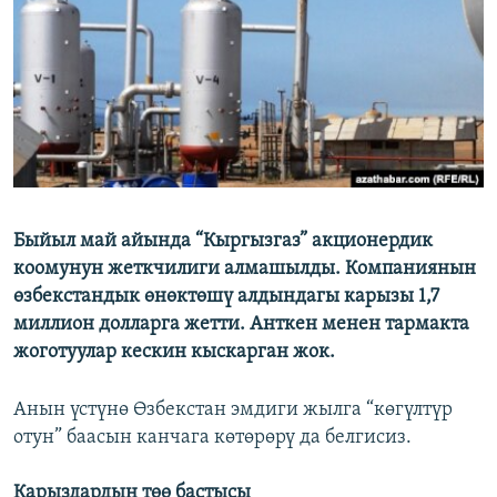
ОНЛАЙН ШЕРИНЕ
ЭЖЕ-СИҢДИЛЕР
АЗАТТЫК+
ЫҢГАЙСЫЗ СУРООЛОР
ЭЕ/АРнун бардык сайттары
Быйыл май айында “Кыргызгаз” акционердик
коомунун жеткчилиги алмашылды. Компаниянын
өзбекстандык өнөктөшү алдындагы карызы 1,7
миллион долларга жетти. Анткен менен тармакта
жоготуулар кескин кыскарган жок.
Анын үстүнө Өзбекстан эмдиги жылга “көгүлтүр
отун” баасын канчага көтөрөрү да белгисиз.
Карыздардын төө бастысы