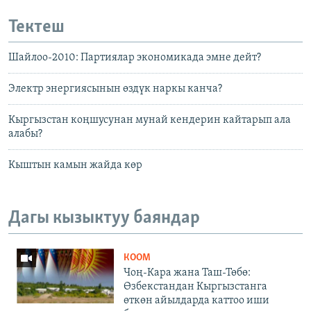
Тектеш
Шайлоо-2010: Партиялар экономикада эмне дейт?
Электр энергиясынын өздүк наркы канча?
Кыргызстан коңшусунан мунай кендерин кайтарып ала
алабы?
Кыштын камын жайда көр
Дагы кызыктуу баяндар
КООМ
Чоң-Кара жана Таш-Төбө:
Өзбекстандан Кыргызстанга
өткөн айылдарда каттоо иши