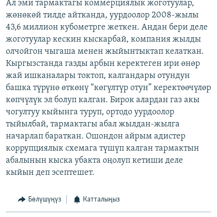
Ал эми тармактагы коммерциялык жоготуулар,
жөнөкөй тилде айтканда, уурдоолор 2008-жылы
43,6 миллион кубометрге жеткен. Андан бери деле
жоготуулар кескин кыскарбай, компания жылды
олчойгон чыгаша менен жыйынтыктап келаткан.
Кыргызстанда газды арбын керектеген ири өнөр
жай ишканалары токтоп, калгандары отундун
башка түрүнө өткөнү “көгүлтүр отун” керектөөчүлөр
көпчүлүк эл болуп калган. Бирок алардан газ акы
чогултуу кыйынга туруп, ортодо уурдоолор
тыйылбай, тармактагы абал жылдан-жылга
начарлап бараткан. Ошондон айрым адистер
коррупциялык схемага түшүп калган тармактын
абалынын кыска убакта оңолуп кетиши деле
кыйын деп эсептешет.
Бөлүшүңүз
Катталыңыз