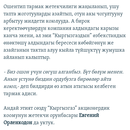
Ошентип тармак жетекчилиги жаңыланып, ушу
тапта жоготууларды азайтып, отун акы чогултууну
арбытуу милдети коюлууда. А бирок
керектөөчүлөрдүн компания алдындагы карызы
канча экени, ал эми “Кыргызгаздын” өзбекстандык
өнөктөшү алдындагы бересеси көбөйгөнүн же
азайганын тактап алуу кыйла түйшүктүү жумушка
айланып калыптыр.
- Биз ошон үчүн сөгүш алганбыз. Бүт бөлүм менен.
Анын үстүнө биздин ордубузга бирөөлөр айта
коюп,-
деп билдирди өз атын атагысы келбеген
тармак адиси.
Андай этият сөздү “Кыргызгаз” акционердик
коомунун жетекчи орунбасары
Евгений
Орленкодон
да уктук.