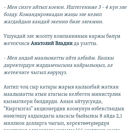
- Мен сизге айтып коеюн. Иштегениме 3 - 4 күн эле
болду. Командировкадан жаңы эле келип
жагдайдын кандай экенин биле элекмин.
Ушундай эле жоопту компаниянын каржы бөлүм
жетекчиси
Анатолий Владин
да узатты.
- Мен андай маалыматты айта албайм. Башкы
директордун жардамчысына кайрылыңыз, ал
жетекчиге чыгып көрүңүз.
Антип чоң сыр катары жарыя кылынбай жаткан
маалыматты атын атагысы келбеген министрлик
кызматкери билдирди. Анын айтуусунда,
“Кыргызгаз” акционердик коомунун өзбекстандык
өнөктөшү алдындагы аласасы быйылкы 8 айда 2,1
миллион долларга чыгып, керектөөчүлөрдүн