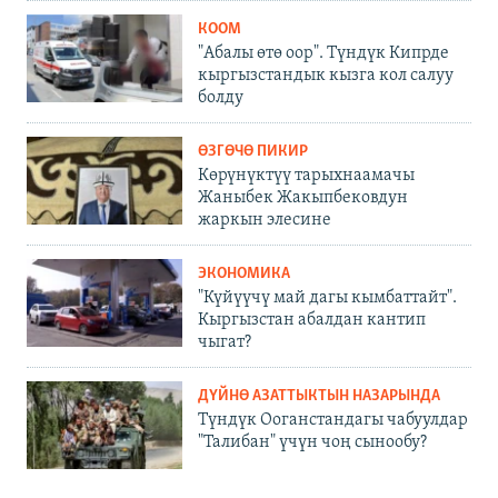
КООМ
"Абалы өтө оор". Түндүк Кипрде
кыргызстандык кызга кол салуу
болду
ӨЗГӨЧӨ ПИКИР
Көрүнүктүү тарыхнаамачы
Жаныбек Жакыпбековдун
жаркын элесине
ЭКОНОМИКА
"Күйүүчү май дагы кымбаттайт".
Кыргызстан абалдан кантип
чыгат?
ДҮЙНӨ АЗАТТЫКТЫН НАЗАРЫНДА
Түндүк Ооганстандагы чабуулдар
"Талибан" үчүн чоң сынообу?