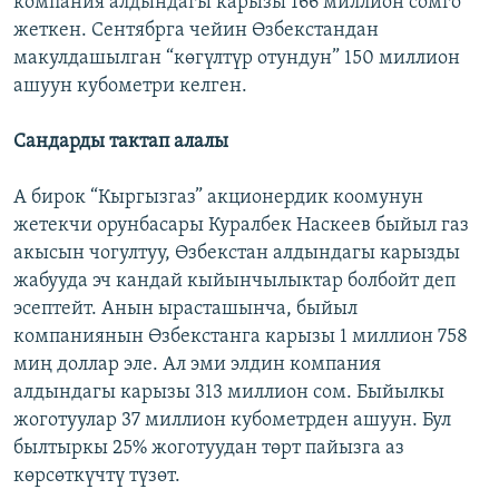
компания алдындагы карызы 166 миллион сомго
жеткен. Сентябрга чейин Өзбекстандан
макулдашылган “көгүлтүр отундун” 150 миллион
ашуун кубометри келген.
Сандарды тактап алалы
А бирок “Кыргызгаз” акционердик коомунун
жетекчи орунбасары Куралбек Наскеев быйыл газ
акысын чогултуу, Өзбекстан алдындагы карызды
жабууда эч кандай кыйынчылыктар болбойт деп
эсептейт. Анын ырасташынча, быйыл
компаниянын Өзбекстанга карызы 1 миллион 758
миң доллар эле. Ал эми элдин компания
алдындагы карызы 313 миллион сом. Быйылкы
жоготуулар 37 миллион кубометрден ашуун. Бул
былтыркы 25% жоготуудан төрт пайызга аз
көрсөткүчтү түзөт.