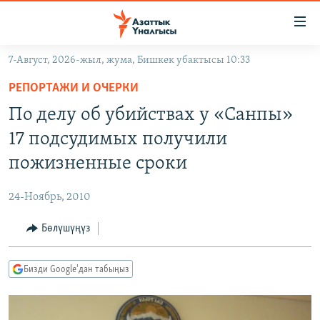
Линктер
Мазмунга
өтүңүз
7-Август, 2026-жыл, жума, Бишкек убактысы 10:33
Навигацияга
ЖАҢЫЛЫКТАР
өтүңүз
РЕПОРТАЖИ И ОЧЕРКИ
КЫРГЫЗСТАН
Издөөгө
По делу об убийствах у «Санпы»
салыңыз
ДҮЙНӨ
КЫРГЫЗСТАН
17 подсудимых получили
УКРАИНА
САЯСАТ
ДҮЙНӨ
пожизненные сроки
АТАЙЫН ИЛИКТӨӨ
ЭКОНОМИКА
БОРБОР АЗИЯ
24-Ноябрь, 2010
ТВ ПРОГРАММАЛАР
МАДАНИЯТ
Бөлүшүңүз
ПОДКАСТ
БҮГҮН АЗАТТЫКТА
ӨЗГӨЧӨ ПИКИР
ЭКСПЕРТТЕР ТАЛДАЙТ
Бизди Google'дан табыңыз
БИЗ ЖАНА ДҮЙНӨ
Русский
ДАНИСТЕ