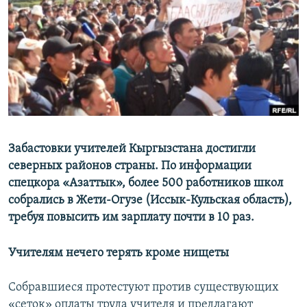
ОНЛАЙН ШЕРИНЕ
ЭЖЕ-СИҢДИЛЕР
АЗАТТЫК+
ЫҢГАЙСЫЗ СУРООЛОР
ЭЕ/АРнун бардык сайттары
Забастовки учителей Кыргызстана достигли
северных районов страны. По информации
спецкора «Азаттык», более 500 работников школ
собрались в Жети-Огузе (Иссык-Кульская область),
требуя повысить им зарплату почти в 10 раз.
Учителям нечего терять кроме нищеты
Собравшиеся протестуют против существующих
«сеток» оплаты труда учителя и предлагают