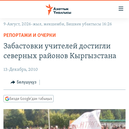
Линктер
Мазмунга
өтүңүз
9-Август, 2026-жыл, жекшемби, Бишкек убактысы 16:26
Навигацияга
ЖАҢЫЛЫКТАР
өтүңүз
РЕПОРТАЖИ И ОЧЕРКИ
КЫРГЫЗСТАН
Издөөгө
Забастовки учителей достигли
салыңыз
ДҮЙНӨ
КЫРГЫЗСТАН
северных районов Кыргызстана
УКРАИНА
САЯСАТ
ДҮЙНӨ
13-Декабрь, 2010
АТАЙЫН ИЛИКТӨӨ
ЭКОНОМИКА
БОРБОР АЗИЯ
ТВ ПРОГРАММАЛАР
Бөлүшүңүз
МАДАНИЯТ
ПОДКАСТ
БҮГҮН АЗАТТЫКТА
Бизди Google'дан табыңыз
ӨЗГӨЧӨ ПИКИР
ЭКСПЕРТТЕР ТАЛДАЙТ
БИЗ ЖАНА ДҮЙНӨ
Русский
ДАНИСТЕ