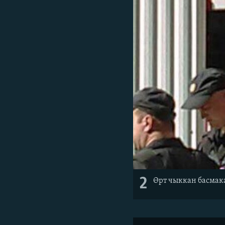
2
Өрт чыккан басмак