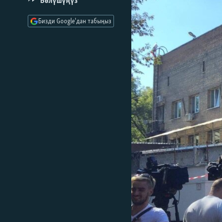
Бөлүшүңүз
ЭЖЕ-СИҢДИЛЕР
АЗАТТЫК+
Бизди Google'дан табыңыз
ЫҢГАЙСЫЗ СУРООЛОР