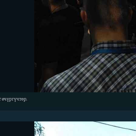
т өчүргүчтөр.