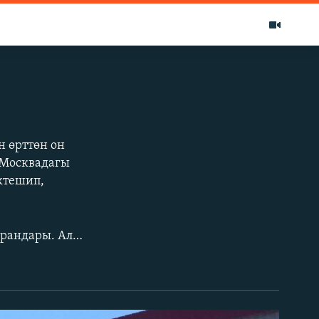
 өрттөн он
 Москвадагы
ктешип,
РИА-Новости агенттигинин жазышынча, каза тапкандардын баары КМШ жарандары. Алардын арасында кыргызстандык кыздар бар экени айтылып жатат. Мисалы, Орусиянын мамлекеттик "Вести" телеберүүсү өлгөн он алты адамдын баары кыргызстандык экенин кабарлады.