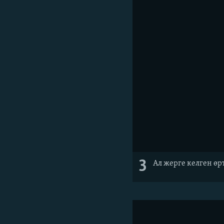
3
Ал жерге келген өр