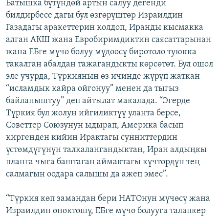
Батышка бүтүндөй артын салуу дегенди
билдирбесе дагы бул өзгөрүштөр Израилдин
Газадагы аракеттерин колдоп, Иранды кысмакка
алган АКШ жана Евробиримдиктин саясаттарынан
жана ЕБге мүчө болуу мүдөөсү биротоло туюкка
такалган абалдан тажагандыкты көрсөтөт. Бул ошол
эле учурда, Түркиянын өз ичинде жүрүп жаткан
“исламдык кайра ойгонуу” менен да тыгыз
байланыштуу” деп айтылат макалада. “Эгерде
Түркия бул жолун ийгиликтүү уланта берсе,
Советтер Союзунун ыдырап, Америка басып
киргенден кийин Ирактагы сунниттердин
үстөмдүгүнүн талкалангандыктан, Иран алдыңкы
планга чыга баштаган аймактагы күчтөрдүн тең
салмагын оодара салышы да ажеп эмес”.
“Түркия көп замандан бери НАТОнун мүчөсү жана
Израилдин өнөктөшү, ЕБге мүчө болууга талапкер