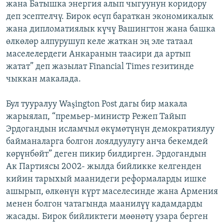
жана Батышка энергия алып чыгуунун коридору
деп эсептелчү. Бирок өсүп бараткан экономикалык
жана дипломатиялык күчү Вашингтон жана башка
өлкөлөр алпурушуп келе жаткан эң эле татаал
маселелердеги Анкаранын таасири да артып
жатат” деп жазылат Financial Times гезитинде
чыккан макалада.
Бул тууралуу Waşington Post дагы бир макала
жарыялап, “премьер-министр Режеп Тайып
Эрдогандын исламчыл өкүмөтүнүн демократиялуу
байманаларга болгон лоялдуулугу анча бекемдей
көрүнбөйт” деген пикир билдирген. Эрдогандын
Ак Партиясы 2002- жылда бийликке келгенден
кийин тарыхый маанидеги реформаларды ишке
ашырып, өлкөнүн күрт маселесинде жана Армения
менен болгон чатагында маанилүү кадамдарды
жасады. Бирок бийликтеги мөөнөтү узара берген