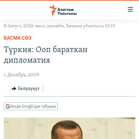
Линктер
Мазмунга
өтүңүз
8-Август, 2026-жыл, ишемби, Бишкек убактысы 10:13
Навигацияга
ЖАҢЫЛЫКТАР
өтүңүз
БАСМА СӨЗ
КЫРГЫЗСТАН
Издөөгө
Түркия: Ооп бараткан
салыңыз
ДҮЙНӨ
КЫРГЫЗСТАН
дипломатия
УКРАИНА
САЯСАТ
ДҮЙНӨ
1-Декабрь, 2009
АТАЙЫН ИЛИКТӨӨ
ЭКОНОМИКА
БОРБОР АЗИЯ
ТВ ПРОГРАММАЛАР
Бөлүшүңүз
МАДАНИЯТ
ПОДКАСТ
БҮГҮН АЗАТТЫКТА
Бизди Google'дан табыңыз
ӨЗГӨЧӨ ПИКИР
ЭКСПЕРТТЕР ТАЛДАЙТ
БИЗ ЖАНА ДҮЙНӨ
Русский
ДАНИСТЕ