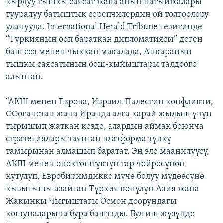
кырдуу тышкы саясат жана анын натыйжалары
тууралуу батыштык серепчилердин ой толгоолору
уланууда. International Herald Tribune гезитинде
“Түркиянын ооп бараткан дипломатиясы” деген
баш сөз менен чыккан макалада, Анкаранын
тышкы саясатынын оош-кыйыштары талдоого
алынган.
“АКШ менен Европа, Израил-Палестин конфликти,
ООоганстан жана Иранда алга карай жылыш үчүн
тырышып жаткан кезде, алардын аймак боюнча
стратегиялары таянган платформа түпкү
тамырынан алмашып баратат. Эң эле маанилүүсү,
АКШ менен өнөктөштүктүн тар чөйрөсүнөн
кутулуп, Евробиримдикке мүчө болуу мүдөөсүнө
кызыгышы азайган Түркия көнүлүн Азия жана
Жакынкы Чыгыштагы Осмон доорундагы
кошуналарына бура баштады. Бул иш жүзүндө