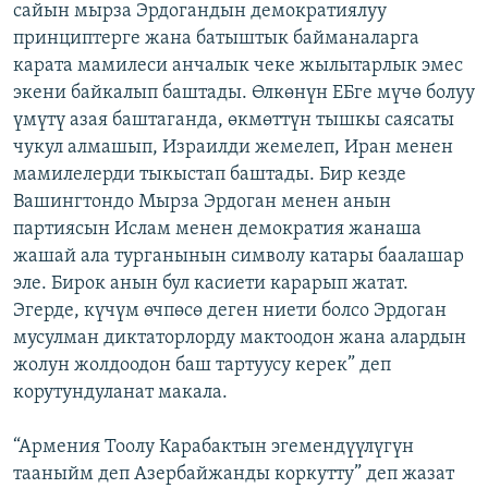
сайын мырза Эрдогандын демократиялуу
принциптерге жана батыштык байманаларга
карата мамилеси анчалык чеке жылытарлык эмес
экени байкалып баштады. Өлкөнүн ЕБге мүчө болуу
үмүтү азая баштаганда, өкмөттүн тышкы саясаты
чукул алмашып, Израилди жемелеп, Иран менен
мамилелерди тыкыстап баштады. Бир кезде
Вашингтондо Мырза Эрдоган менен анын
партиясын Ислам менен демократия жанаша
жашай ала турганынын символу катары баалашар
эле. Бирок анын бул касиети карарып жатат.
Эгерде, күчүм өчпөсө деген ниети болсо Эрдоган
мусулман диктаторлорду мактоодон жана алардын
жолун жолдоодон баш тартуусу керек” деп
корутундуланат макала.
“Армения Тоолу Карабактын эгемендүүлүгүн
тааныйм деп Азербайжанды коркутту” деп жазат