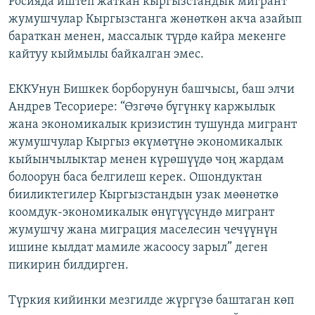
Росияда иштеп жаткан кыргызстандык мигрант
жумушчулар Кыргызстанга жөнөткөн акча азайып
бараткан менен, массалык түрдө кайра мекенге
кайтуу кыймылы байкалган эмес.
ЕККУнун Бишкек борборунун башчысы, баш элчи
Андрев Тесориере: “Өзгөчө бүгүнкү каржылык
жана экономикалык кризистин тушунда мигрант
жумушчулар Кыргыз өкүмөтүнө экономикалык
кыйынчылыктар менен күрөшүүдө чоң жардам
болоорун баса белгилеш керек. Ошондуктан
бииликтегилер Кыргызстандын узак мөөнөткө
коомдук-экономикалык өнүгүүсүндө мигрант
жумушчу жана миграция маселесин чечүүнүн
ишине кылдат мамиле жасоосу зарыл” деген
пикирин билдирген.
Түркия кийинки мезгилде жүргүзө баштаган көп