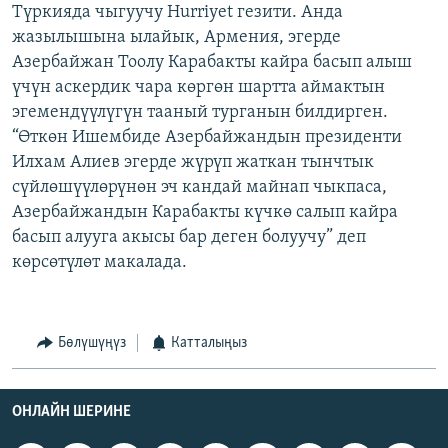
Түркияда чыгуучу Hurriyet гезити. Анда
жазылышына ылайык, Армения, эгерде
Азербайжан Тоолу Карабакты кайра басып алыш
үчүн аскердик чара көргөн шартта аймактын
эгемендүүлүгүн тааный турганын билдирген.
“Өткөн Ишембиде Азербайжандын президенти
Илхам Алиев эгерде жүрүп жаткан тынчтык
сүйлөшүүлөрүнөн эч кандай майнап чыкпаса,
Азербайжандын Карабакты күчкө салып кайра
басып алууга акысы бар деген болуучу” деп
көрсөтүлөт макалада.
Бөлүшүңүз
Катталыңыз
ОНЛАЙН ШЕРИНЕ